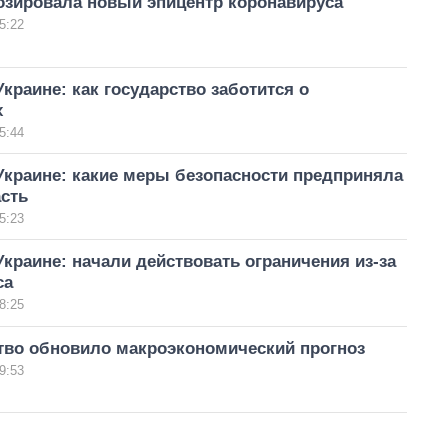
озировала новый эпицентр коронавируса
5:22
Украине: как государство заботится о
х
5:44
Украине: какие меры безопасности предприняла
сть
5:23
Украине: начали действовать ограничения из-за
са
8:25
тво обновило макроэкономический прогноз
9:53