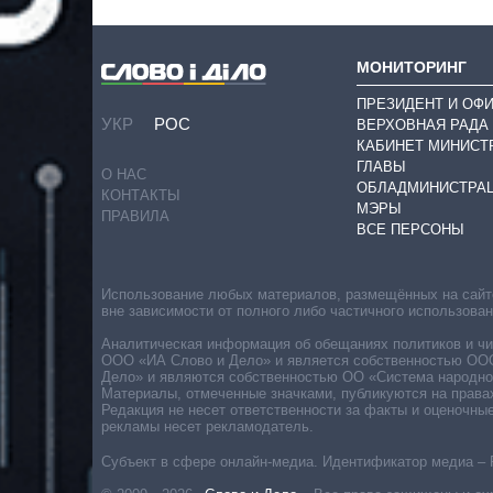
МОНИТОРИНГ
ПРЕЗИДЕНТ И ОФ
УКР
РОС
ВЕРХОВНАЯ РАДА
КАБИНЕТ МИНИСТ
ГЛАВЫ
О НАС
ОБЛАДМИНИСТРА
КОНТАКТЫ
МЭРЫ
ПРАВИЛА
ВСЕ ПЕРСОНЫ
Использование любых материалов, размещённых на сайте,
вне зависимости от полного либо частичного использова
Аналитическая информация об обещаниях политиков и чин
ООО «ИА Слово и Дело» и является собственностью ООО 
Дело» и являются собственностью ОО «Система народног
Материалы, отмеченные значками, публикуются на права
Редакция не несет ответственности за факты и оценочны
рекламы несет рекламодатель.
Субъект в сфере онлайн-медиа. Идентификатор медиа – 