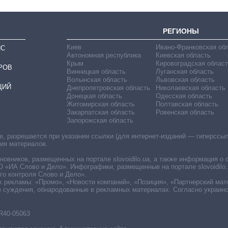
РЕГИОНЫ
Киев
Ивано-Франковская об
ИС
Автономная республика
Киевская область
Крым
Кировоградская област
РОВ
Винницкая область
Луганская область
Волынская область
Львовская область
ЦИЙ
Днепропетровская область
Николаевская область
Донецкая область
Одесская область
Житомирская область
Полтавская область
Закарпатская область
Ровенская область
Запорожская область
 разрешается при указании ссылки (для интернет-изданий — гиперссылки
ния материалов.
овников, размещенных на портале slovoidilo.ua, а также информация о 
«ИА Слово и Дело». Инфографики, размещенные на портале slovoidilo.
о контроля Слово и Дело».
х рекламы: «Промо», «Новости компаний», «Позиция», «Партнерский мат
е суждения, обнародованные в рекламных материалах. Согласно украин
R40-05063