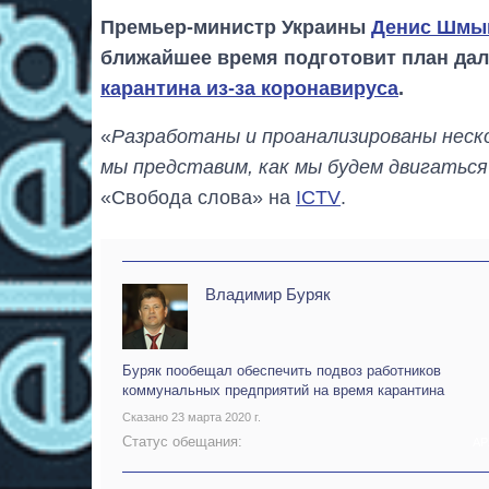
Премьер-министр Украины
Денис Шмы
ближайшее время подготовит план да
карантина из-за коронавируса
.
«
Разработаны и проанализированы нескол
мы представим, как мы будем двигатьс
«Свобода слова» на
ICTV
.
Владимир Буряк
Буряк пообещал обеспечить подвоз работников
коммунальных предприятий на время карантина
Сказано 23 марта 2020 г.
Статус обещания:
АР