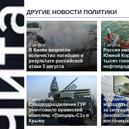
ДРУГИЕ НОВОСТИ ПОЛИТИКИ
7 августа
7 августа
В Киеве возросло
Россия им
количество погибших в
Южной Кор
результате российской
тысяч тон
атаки 5 августа
нефтепрод
7 августа
«Укрзализ
7 августа
Спецподразделение ГУР
маршруты 
уничтожило вражеский
за ситуаци
комплекс «Панцирь-С1» в
безопасно
Крыму
восточных