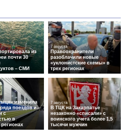
7 августа
портировала из
Правоохранители
еи почти 30
разоблачили новые
н
«уклонистские схемы» в
уктов – СМИ
трех регионах
ныця» изменила
7 августа
ряда поездов из-
В ТЦК на Закарпатье
и с
незаконно «списали» с
стью в
воинского учета более 1,5
 регионах
тысячи мужчин