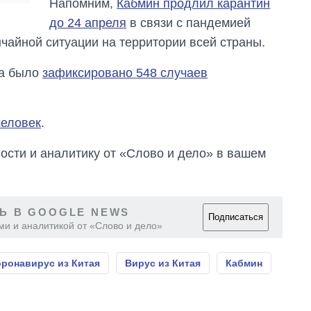
Напомним,
Кабмин продлил карантин
войны с россией
до 24 апреля
в связи с пандемией
чайной ситуации на территории всей страны.
та было
зафиксировано 548 случаев
человек
.
сти и аналитику от «Слово и дело» в вашем
Ь В GOOGLE NEWS
Подписаться
ми и аналитикой от «Слово и дело»
ронавирус из Китая
Вирус из Китая
Кабмин