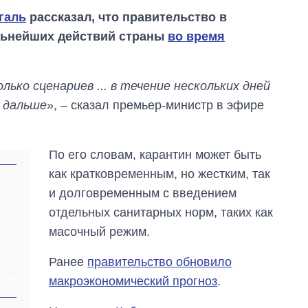
галь
рассказал, что правительство в
льнейших действий страны
во время
ько сценариев ... в течение нескольких дней
я дальше
», – сказал премьер-министр в эфире
По его словам, карантин может быть
как кратковременным, но жестким, так
и долговременным с введением
отдельных санитарных норм, таких как
масочный режим.
Ранее
правительство обновило
Как изменился
бюджет
макроэкономический прогноз
.
ХИВ
Министерства
обороны за 13 лет