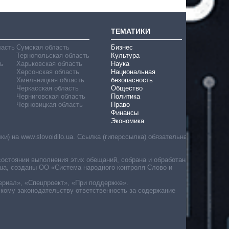
ТЕМАТИКИ
ласть
Сумская область
Бизнес
Тернопольская область
Культура
ь
Харьковская область
Наука
Херсонская область
Национальная
Хмельницкая область
безопасность
Черкасская область
Общество
Черниговская область
Политика
Черновицкая область
Право
Финансы
Экономика
) на www.slovoidilo.ua. Ссылка (гиперссылка) обязательна
состоянии выполнения этих обещаний, собрана и обработана
ua, созданы ОО «Система народного контроля Слово и
ериал», «Спецпроект», «При поддержке».
скому законодательству ответственность за содержание