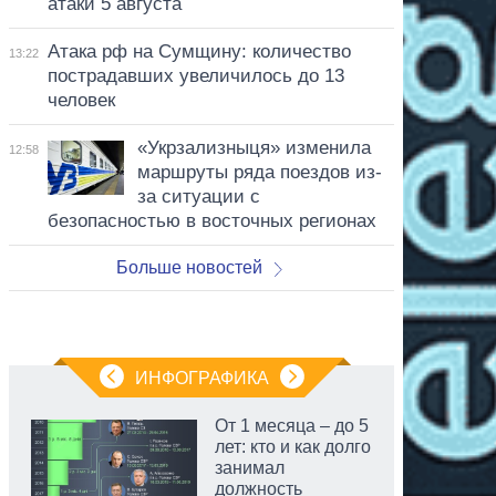
атаки 5 августа
Атака рф на Сумщину: количество
13:22
пострадавших увеличилось до 13
человек
«Укрзализныця» изменила
12:58
маршруты ряда поездов из-
за ситуации с
безопасностью в восточных регионах
Больше новостей
ИНФОГРАФИКА
От 1 месяца – до 5
лет: кто и как долго
занимал
должность