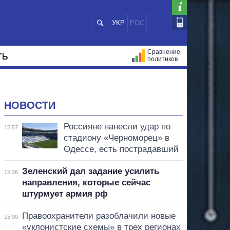
УКР
РОС
Сравнение
ТЬ
политиков
СТРАЦИЙ
МЭРЫ
ВСЕ ПЕРСОНЫ
НОВОСТИ
Россияне нанесли удар по
15:57
стадиону «Черноморец» в
Одессе, есть пострадавший
Зеленский дал задание усилить
15:36
направления, которые сейчас
штурмует армия рф
Правоохранители разоблачили новые
15:00
«уклонистские схемы» в трех регионах