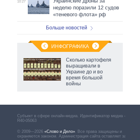
Украинские дроны за
10:27
неделю поразили 12 судов
«теневого флота» рф
Больше новостей
ИНФОГРАФИКА
 как
Сколько картофеля
чипы
выращивали в
ды и
Украине до и во
т на
время большой
войны
маги
Субъект в сфере онлайн-медиа. Идентификатор медиа –
R40-05063
© 2009—2026
«Слово и Дело»
.
Все права защищены и
охраняются законом. Администрация сайта оставляет за