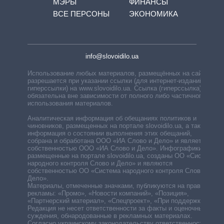
МЭРЫ
ФИНАНСЫ
ВСЕ ПЕРСОНЫ
ЭКОНОМИКА
info@slovoidilo.ua
Использование любых материалов, размещённых на сайте,
разрешается при указании ссылки (для интернет-изданий —
гиперссылки) на www.slovoidilo.ua. Ссылка (гиперссылка)
обязательна вне зависимости от полного либо частичного
использования материалов.
Аналитическая информация об обещаниях политиков и
чиновников, размещенных на портале slovoidilo.ua, а также
информация о состоянии выполнения этих обещаний,
собрана и обработана ООО «ИА Слово и Дело» и является
собственностью ООО «ИА Слово и Дело». Инфографики,
размещенные на портале slovoidilo.ua, созданы ОО «Система
народного контроля Слово и Дело» и являются
собственностью ОО «Система народного контроля Слово и
Дело».
Материалы, отмеченные значками, публикуются на правах
рекламы: «Промо», «Новости компаний», «Позиция»,
«Партнерский материал», «Спецпроект», «При поддержке».
Редакция не несет ответственности за факты и оценочные
суждения, обнародованные в рекламных материалах.
Согласно украинскому законодательству ответственность за