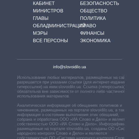
КАБИНЕТ
БЕЗОПАСНОСТЬ
МИНИСТРОВ
ОБЩЕСТВО
ГЛАВЫ
ПОЛИТИКА
ОБЛАДМИНИСТРАЦИЙ
ПРАВО
МЭРЫ
ФИНАНСЫ
ВСЕ ПЕРСОНЫ
ЭКОНОМИКА
info@slovoidilo.ua
Использование любых материалов, размещённых на сайте,
разрешается при указании ссылки (для интернет-изданий —
гиперссылки) на www.slovoidilo.ua. Ссылка (гиперссылка)
обязательна вне зависимости от полного либо частичного
использования материалов.
Аналитическая информация об обещаниях политиков и
чиновников, размещенных на портале slovoidilo.ua, а также
информация о состоянии выполнения этих обещаний,
собрана и обработана ООО «ИА Слово и Дело» и является
собственностью ООО «ИА Слово и Дело». Инфографики,
размещенные на портале slovoidilo.ua, созданы ОО «Система
народного контроля Слово и Дело» и являются
собственностью ОО «Система народного контроля Слово и