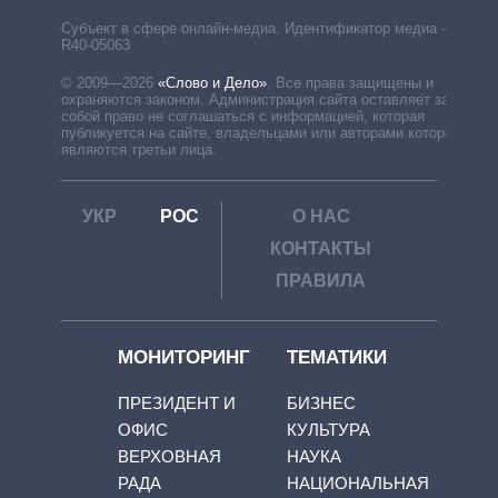
Субъект в сфере онлайн-медиа. Идентификатор медиа –
R40-05063
© 2009—2026
«Слово и Дело»
.
Все права защищены и
охраняются законом. Администрация сайта оставляет за
собой право не соглашаться с информацией, которая
публикуется на сайте, владельцами или авторами которой
являются третьи лица.
УКР
РОС
О НАС
КОНТАКТЫ
ПРАВИЛА
МОНИТОРИНГ
ТЕМАТИКИ
ПРЕЗИДЕНТ И
БИЗНЕС
ОФИС
КУЛЬТУРА
ВЕРХОВНАЯ
НАУКА
РАДА
НАЦИОНАЛЬНАЯ