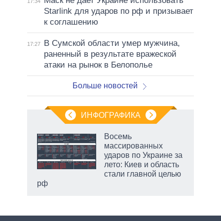
Маск не дает Украине использовать
17:34
Starlink для ударов по рф и призывает
к соглашению
В Сумской области умер мужчина,
17:27
раненный в результате вражеской
атаки на рынок в Белополье
Больше новостей
ИНФОГРАФИКА
 как
Восемь
чипы
массированных
ды и
ударов по Украине за
т на
лето: Киев и область
стали главной целью
рф