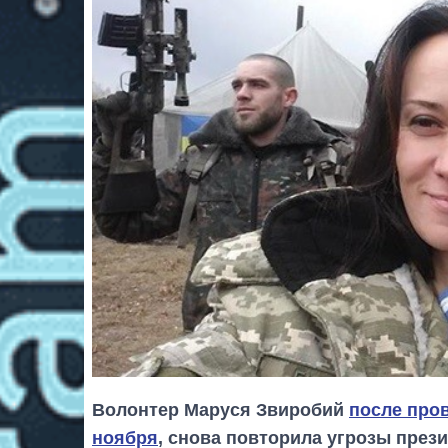
Волонтер Маруся Звиробий
после пров
ноября
, снова повторила угрозы през