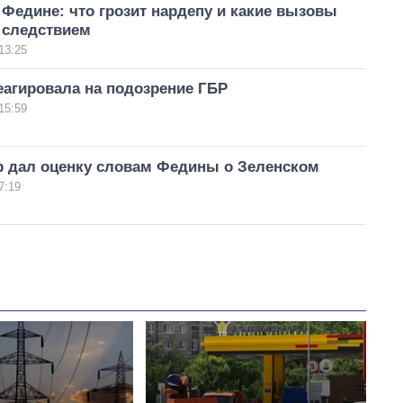
Федине: что грозит нардепу и какие вызовы
 следствием
13:25
еагировала на подозрение ГБР
15:59
р дал оценку словам Федины о Зеленском
7:19