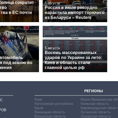
Солнца сократит
5 августа
тво
Россия в июле рекордно
тва в ЕС почти
нарастила импорт горючего
из Беларуси – Reuters
5 августа
Восемь массированных
автомобиль
ударов по Украине за лето:
я под землю во
Киев и область стали
жения
главной целью рф
РЕГИОНЫ
Киев
Ивано-Франковская об
ИС
Автономная республика
Киевская область
Крым
Кировоградская област
РОВ
Винницкая область
Луганская область
Волынская область
Львовская область