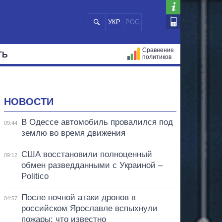
УКР
РОС
Сравнение
ТЬ
политиков
СТРАЦИЙ
МЭРЫ
ВСЕ ПЕРСОНЫ
НОВОСТИ
В Одессе автомобиль провалился под
09:44
землю во время движения
США восстановили полноценный
09:12
обмен разведданными с Украиной –
Politico
После ночной атаки дронов в
04:57
российском Ярославле вспыхнули
пожары: что известно