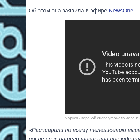
Об этом она заявила в эфире
NewsОne
.
Маруся Зверобой снова угрожала Зеленск
«
Распиарили по всему телевидению выр
после слов нашего товарища президент