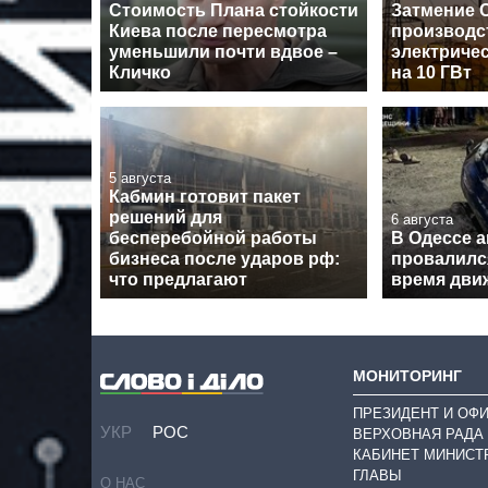
Стоимость Плана стойкости
Затмение 
Киева после пересмотра
производс
уменьшили почти вдвое –
электричес
Кличко
на 10 ГВт
5 августа
Кабмин готовит пакет
решений для
6 августа
бесперебойной работы
В Одессе 
бизнеса после ударов рф:
провалилс
что предлагают
время дви
МОНИТОРИНГ
ПРЕЗИДЕНТ И ОФ
УКР
РОС
ВЕРХОВНАЯ РАДА
КАБИНЕТ МИНИСТ
ГЛАВЫ
О НАС