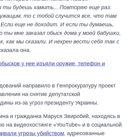
войны
и ты будешь хамить... Повторяю еще раз:
ужащим, то с тобой случится все, что там
 Если еще не доходит. И если ты думаешь,
о ты мне заказал обыск дома у моей бабушки,
 как мы сказали. И нехрен вести себя так с
 сказала она.
обысков у нее изъяли оружие, телефон и
дований направило в Генпрокуратуру проект
авления на снятие депутатской
ины из-за угроз президенту Украины.
на и гражданка Маруся Звиробий, находясь в
ию на видеохостинге «YouTube» и в социальной
чивали угрозы убийством
, адресованные