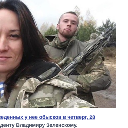
еденных у нее обысков в четверг, 28
иденту Владимиру Зеленскому.