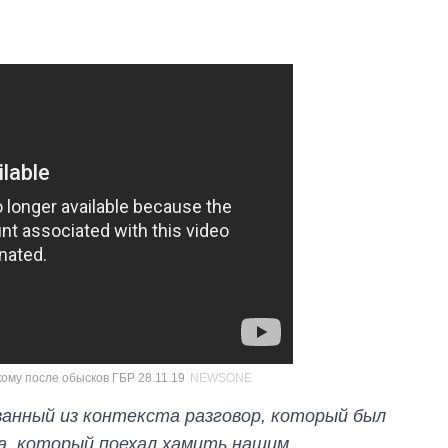
Сколько
ому после обысков ГБР 28.11.19
NEWSONE
картофеля
выращивали в
ванный из контекста разговор, который был
Украине до и во
время большой
а, который поехал хамить нашим