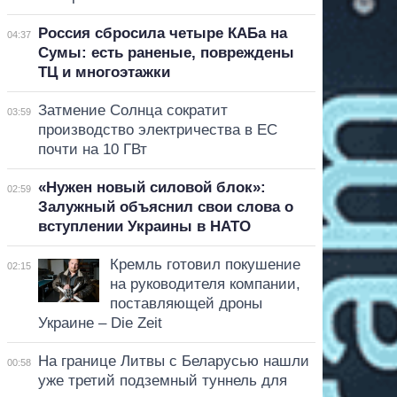
Россия сбросила четыре КАБа на
04:37
Сумы: есть раненые, повреждены
ТЦ и многоэтажки
Затмение Солнца сократит
03:59
производство электричества в ЕС
почти на 10 ГВт
«Нужен новый силовой блок»:
02:59
Залужный объяснил свои слова о
вступлении Украины в НАТО
Кремль готовил покушение
02:15
на руководителя компании,
поставляющей дроны
Украине – Die Zeit
На границе Литвы с Беларусью нашли
00:58
уже третий подземный туннель для