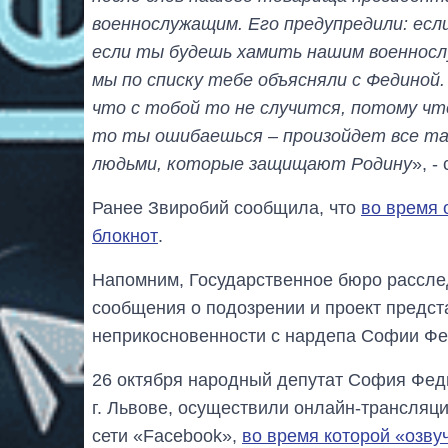
военнослужащим. Его предупредили: есл
если ты будешь хамить нашим военносл
мы по списку тебе объясняли с Фединой.
что с тобой то не случится, потому чт
то ты ошибаешься – произойдет все так,
людьми, которые защищают Родину
», -
Ранее Звиробий сообщила, что
во время 
блокнот
.
Напомним, Государственное бюро рассле
сообщения о подозрении и проект предст
неприкосновенности с нардепа Софии Фед
26 октября народный депутат София Феди
г. Львове, осуществили онлайн-трансляц
сети «Facebook»,
во время которой «озву