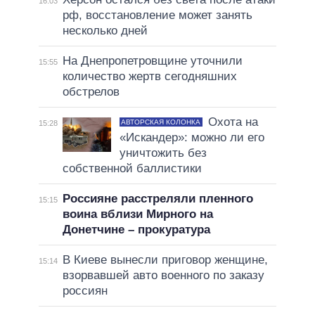
16:03
рф, восстановление может занять
несколько дней
На Днепропетровщине уточнили
15:55
количество жертв сегодняшних
обстрелов
Охота на
АВТОРСКАЯ КОЛОНКА
15:28
«Искандер»: можно ли его
уничтожить без
собственной баллистики
Россияне расстреляли пленного
15:15
воина вблизи Мирного на
Донетчине – прокуратура
В Киеве вынесли приговор женщине,
15:14
взорвавшей авто военного по заказу
россиян