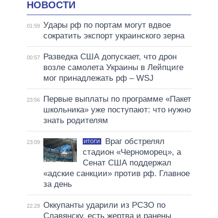
НОВОСТИ
Удары рф по портам могут вдвое
01:59
сократить экспорт украинского зерна
Разведка США допускает, что дрон
00:57
возле самолета Украины в Лейпциге
мог принадлежать рф – WSJ
Первые выплаты по программе «Пакет
23:56
школьника» уже поступают: что нужно
знать родителям
Враг обстрелял
ИТОГИ
23:09
стадион «Черноморец», а
Сенат США поддержал
«адские санкции» против рф. Главное
за день
Оккупанты ударили из РСЗО по
22:29
Славянску, есть жертва и ранены