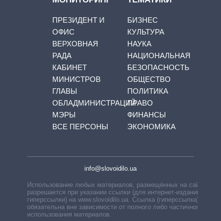
ПРЕЗИДЕНТ И
БИЗНЕС
ОФИС
КУЛЬТУРА
ВЕРХОВНАЯ
НАУКА
РАДА
НАЦИОНАЛЬНАЯ
КАБИНЕТ
БЕЗОПАСНОСТЬ
МИНИСТРОВ
ОБЩЕСТВО
ГЛАВЫ
ПОЛИТИКА
ОБЛАДМИНИСТРАЦИЙ
ПРАВО
МЭРЫ
ФИНАНСЫ
ВСЕ ПЕРСОНЫ
ЭКОНОМИКА
info@slovoidilo.ua
Использование любых материалов, размещённых на сайте,
разрешается при указании ссылки (для интернет-изданий —
гиперссылки) на www.slovoidilo.ua. Ссылка (гиперссылка)
обязательна вне зависимости от полного либо частичного
использования материалов.