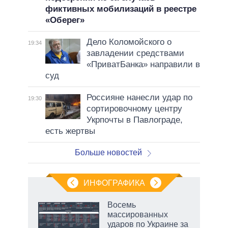
фиктивных мобилизаций в реестре
«Оберег»
Дело Коломойского о
19:34
завладении средствами
«ПриватБанка» направили в
суд
Россияне нанесли удар по
19:30
сортировочному центру
Укрпочты в Павлограде,
есть жертвы
Больше новостей
ИНФОГРАФИКА
рифы
Восемь
у в
массированных
 на
ударов по Украине за