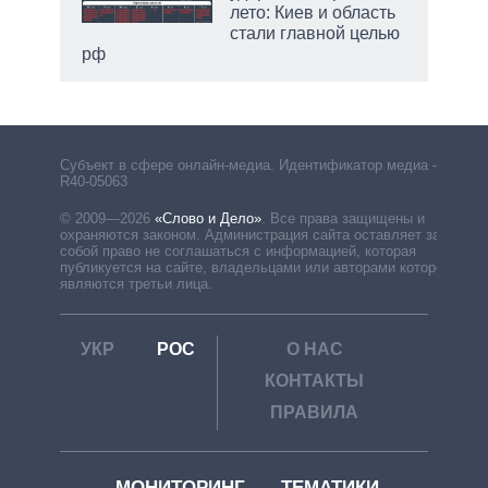
лето: Киев и область
стали главной целью
рф
Субъект в сфере онлайн-медиа. Идентификатор медиа –
R40-05063
© 2009—2026
«Слово и Дело»
.
Все права защищены и
охраняются законом. Администрация сайта оставляет за
собой право не соглашаться с информацией, которая
публикуется на сайте, владельцами или авторами которой
являются третьи лица.
УКР
РОС
О НАС
КОНТАКТЫ
ПРАВИЛА
МОНИТОРИНГ
ТЕМАТИКИ