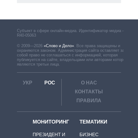
Субъект в сфере онлайн-медиа. Идентификатор медиа –
R40-05063
© 2009—2026
«Слово и Дело»
.
Все права защищены и
охраняются законом. Администрация сайта оставляет за
собой право не соглашаться с информацией, которая
публикуется на сайте, владельцами или авторами которой
являются третьи лица.
УКР
РОС
О НАС
КОНТАКТЫ
ПРАВИЛА
МОНИТОРИНГ
ТЕМАТИКИ
ПРЕЗИДЕНТ И
БИЗНЕС