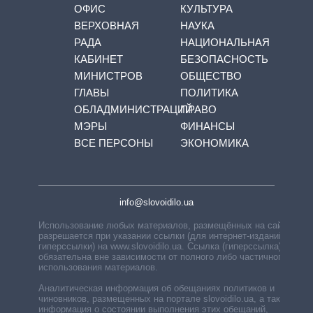
ОФИС
КУЛЬТУРА
ВЕРХОВНАЯ
НАУКА
РАДА
НАЦИОНАЛЬНАЯ
КАБИНЕТ
БЕЗОПАСНОСТЬ
МИНИСТРОВ
ОБЩЕСТВО
ГЛАВЫ
ПОЛИТИКА
ОБЛАДМИНИСТРАЦИЙ
ПРАВО
МЭРЫ
ФИНАНСЫ
ВСЕ ПЕРСОНЫ
ЭКОНОМИКА
info@slovoidilo.ua
Использование любых материалов, размещённых на сайте,
разрешается при указании ссылки (для интернет-изданий —
гиперссылки) на www.slovoidilo.ua. Ссылка (гиперссылка)
обязательна вне зависимости от полного либо частичного
использования материалов.
Аналитическая информация об обещаниях политиков и
чиновников, размещенных на портале slovoidilo.ua, а также
информация о состоянии выполнения этих обещаний,