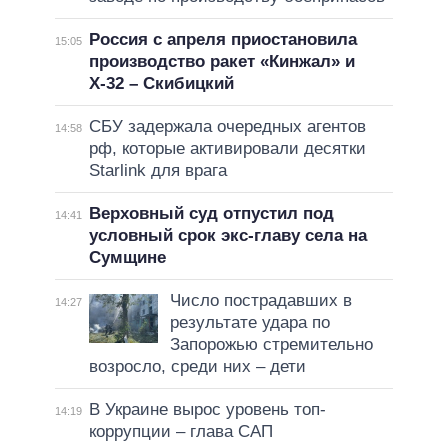
Россия с апреля приостановила
15:05
производство ракет «Кинжал» и
Х-32 – Скибицкий
СБУ задержала очередных агентов
14:58
рф, которые активировали десятки
Starlink для врага
Верховный суд отпустил под
14:41
условный срок экс-главу села на
Сумщине
Число пострадавших в
14:27
результате удара по
Запорожью стремительно
возросло, среди них – дети
В Украине вырос уровень топ-
14:19
коррупции – глава САП