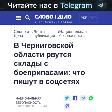
УКР
РОС
НОВОСТИ
Слово и
›
Лента
›
Национальная
Дело
публикаций
безопасность
ОБЕЩАНИЯ
ЛЕНТА
ПОЛИТИКА
В Черниговской
СОБЫТИЯ
ЭКОНОМИКА
области рвутся
ПОЛИТИКИ
СТАТЬИ
ОБЩЕСТВО
склады с
ИНФОГРАФИКА
МНЕНИЯ
МИР
ВСЕ ПОЛИТИКИ
боеприпасами: что
ОБЗОРЫ
ПРЕЗИДЕНТ И ОФИС
ВИДЕО
пишут в соцсетях
ДАЙДЖЕСТЫ
ВЕРХОВНАЯ РАДА
ПОДДЕРЖАТЬ
КАБИНЕТ МИНИСТРОВ
ГЛАВЫ ОБЛАДМИНИСТРАЦИЙ
СРАВНЕНИЕ ПОЛИТИКОВ
НАЦИОНАЛЬНАЯ
МЭРЫ
БЕЗОПАСНОСТЬ
9 октября 2018, 12:40
ВСЕ ПЕРСОНЫ