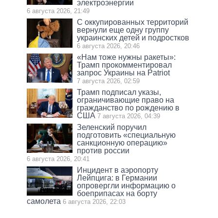
электроэнергии
6 августа 2026, 21:49
С оккупированных территорий
вернули еще одну группу
украинских детей и подростков
6 августа 2026, 20:46
«Нам тоже нужны ракеты»:
Трамп прокомментировал
запрос Украины на Patriot
7 августа 2026, 02:59
Трамп подписал указы,
ограничивающие право на
гражданство по рождению в
США
7 августа 2026, 04:39
Зеленский поручил
подготовить «специальную
санкционную операцию»
против россии
6 августа 2026, 20:41
Инцидент в аэропорту
Лейпцига: в Германии
опровергли информацию о
боеприпасах на борту
самолета
6 августа 2026, 22:03