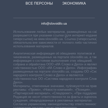
ВСЕ ПЕРСОНЫ
ЭКОНОМИКА
info@slovoidilo.ua
Использование любых материалов, размещённых на сайте,
разрешается при указании ссылки (для интернет-изданий —
гиперссылки) на www.slovoidilo.ua. Ссылка (гиперссылка)
обязательна вне зависимости от полного либо частичного
использования материалов.
Аналитическая информация об обещаниях политиков и
чиновников, размещенных на портале slovoidilo.ua, а также
информация о состоянии выполнения этих обещаний,
собрана и обработана ООО «ИА Слово и Дело» и является
собственностью ООО «ИА Слово и Дело». Инфографики,
размещенные на портале slovoidilo.ua, созданы ОО «Система
народного контроля Слово и Дело» и являются
собственностью ОО «Система народного контроля Слово и
Дело».
Материалы, отмеченные значками, публикуются на правах
рекламы: «Промо», «Новости компаний», «Позиция»,
«Партнерский материал», «Спецпроект», «При поддержке».
Редакция не несет ответственности за факты и оценочные
суждения, обнародованные в рекламных материалах.
Согласно украинскому законодательству ответственность за
содержание рекламы несет рекламодатель.