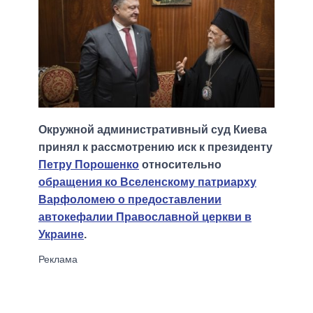
Окружной административный суд Киева
принял к рассмотрению иск к президенту
Петру Порошенко
относительно
обращения ко Вселенскому патриарху
Варфоломею о предоставлении
автокефалии Православной церкви в
Украине
.