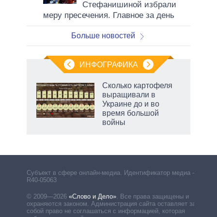
Стефанишиной избрали
меру пресечения. Главное за день
Больше новостей
ИНФОГРАФИКА
Сколько картофеля
выращивали в
Украине до и во
время большой
войны
Субъект в сфере онлайн-медиа. Идентификатор медиа –
R40-05063
© 2009—2026
«Слово и Дело»
.
Все права защищены и
охраняются законом. Администрация сайта оставляет за
собой право не соглашаться с информацией, которая