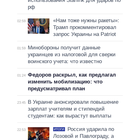
использования Starlink для ударов по
рф
«Нам тоже нужны ракеты»:
02:59
Трамп прокомментировал
запрос Украины на Patriot
Минобороны получит данные
01:59
украинцев из налоговой для сверки
воинского учета: что известно
Федоров раскрыл, как предлагал
01:24
изменить мобилизацию: что
предусматривал план
В Украине анонсировали повышение
23:45
зарплат учителям и стипендий
студентам: как вырастут выплаты
Россия ударила по
ИТОГИ
22:53
Лозовой и Павлограду, а