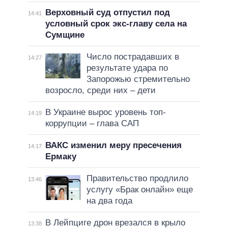
Верховный суд отпустил под
14:41
условный срок экс-главу села на
Сумщине
Число пострадавших в
14:27
результате удара по
Запорожью стремительно
возросло, среди них – дети
В Украине вырос уровень топ-
14:19
коррупции – глава САП
ВАКС изменил меру пресечения
14:17
Ермаку
Правительство продлило
13:46
услугу «Брак онлайн» еще
на два года
В Лейпциге дрон врезался в крыло
13:38