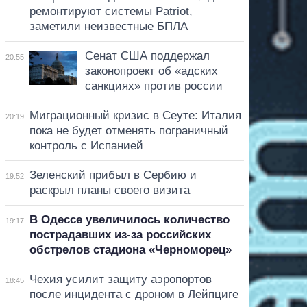
ремонтируют системы Patriot,
заметили неизвестные БПЛА
Сенат США поддержал
20:55
законопроект об «адских
санкциях» против россии
Миграционный кризис в Сеуте: Италия
20:19
пока не будет отменять пограничный
контроль с Испанией
Зеленский прибыл в Сербию и
19:52
раскрыл планы своего визита
В Одессе увеличилось количество
19:17
пострадавших из-за российских
обстрелов стадиона «Черноморец»
Чехия усилит защиту аэропортов
18:45
после инцидента с дроном в Лейпциге