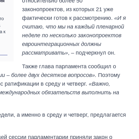
относительно более 50
ия
законопроектов, из которых 21 уже
фактически готов к рассмотрению.
«И я
го
а
считаю, что мы на каждый пленарной
а к
неделе по несколько законопроектов
евроинтеграционных должны
рассматривать»
, – подчеркнул он.
Также глава парламента сообщил о
 – более двух десятков вопросов».
Поэтому
 ратификации в среду и четверг.
«Важно,
международных обязательств выполнить на
Сколько
картофеля
выращивали в
дели, а именно в среду и четверг, предлагается
Украине до и во
время большой
войны
ей сессии парламентарии приняли закон о