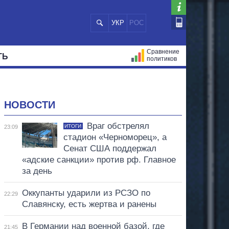
УКР
РОС
Сравнение
ТЬ
политиков
СТРАЦИЙ
МЭРЫ
ВСЕ ПЕРСОНЫ
НОВОСТИ
Враг обстрелял
ИТОГИ
23:09
стадион «Черноморец», а
Сенат США поддержал
«адские санкции» против рф. Главное
за день
Оккупанты ударили из РСЗО по
22:29
Славянску, есть жертва и ранены
В Германии над военной базой, где
21:45