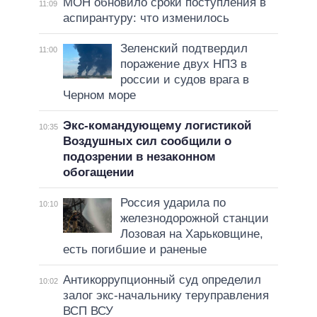
МОН обновило сроки поступления в
11:09
аспирантуру: что изменилось
Зеленский подтвердил
11:00
поражение двух НПЗ в
россии и судов врага в
Черном море
Экс-командующему логистикой
10:35
Воздушных сил сообщили о
подозрении в незаконном
обогащении
Россия ударила по
10:10
железнодорожной станции
Лозовая на Харьковщине,
есть погибшие и раненые
Антикоррупционный суд определил
10:02
залог экс-начальнику теруправления
ВСП ВСУ