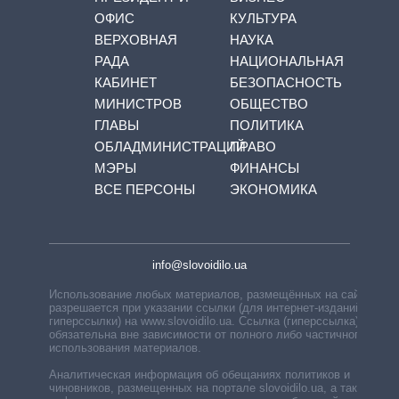
ОФИС
КУЛЬТУРА
ВЕРХОВНАЯ
НАУКА
РАДА
НАЦИОНАЛЬНАЯ
КАБИНЕТ
БЕЗОПАСНОСТЬ
МИНИСТРОВ
ОБЩЕСТВО
ГЛАВЫ
ПОЛИТИКА
ОБЛАДМИНИСТРАЦИЙ
ПРАВО
МЭРЫ
ФИНАНСЫ
ВСЕ ПЕРСОНЫ
ЭКОНОМИКА
info@slovoidilo.ua
Использование любых материалов, размещённых на сайте,
разрешается при указании ссылки (для интернет-изданий —
гиперссылки) на www.slovoidilo.ua. Ссылка (гиперссылка)
обязательна вне зависимости от полного либо частичного
использования материалов.
Аналитическая информация об обещаниях политиков и
чиновников, размещенных на портале slovoidilo.ua, а также