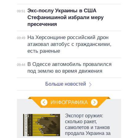
Экс-послу Украины в США
09:51
Стефанишиной избрали меру
пресечения
На Херсонщине российский дрон
09:49
атаковал автобус с гражданскими,
есть раненые
В Одессе автомобиль провалился
09:44
под землю во время движения
Больше новостей
ИНФОГРАФИКА
Экспорт оружия:
о
сколько ракет,
самолетов и танков
продала Украина за