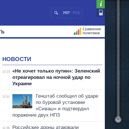
УКР
РОС
Сравнение
ТЬ
политиков
СТРАЦИЙ
МЭРЫ
ВСЕ ПЕРСОНЫ
НОВОСТИ
«Не хочет только путин»: Зеленский
12:10
отреагировал на ночной удар по
Украине
Генштаб сообщил об ударе
11:51
по буровой установке
«Сиваш» и подтвердил
поражение двух НПЗ
Российские дроны атаковали
11:36