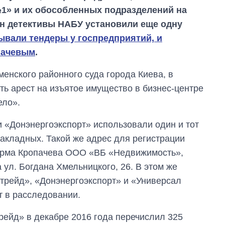
» и их обособленных подразделений на
н детективы НАБУ установили еще одну
вали тендеры у госпредприятий, и
пачевым
.
енского районного суда города Киева, в
ь арест на изъятое имущество в бизнес-центре
ело».
и «Донэнергоэкспорт» использовали один и тот
накладных. Такой же адрес для регистрации
ирма Кропачева ООО «ВБ «Недвижимость»,
 ул. Богдана Хмельницкого, 26. В этом же
От 1 месяца – до 5
трейд», «Донэнергоэкспорт» и «Универсал
лет: кто и как долго
занимал
т в расследовании.
должность
руководителя СВР
рейд» в декабре 2016 года перечислил 325