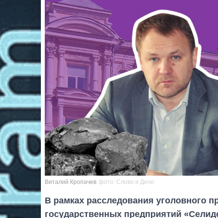
Виталий Кропачев
фото: Слово и Дело
В рамках расследования уголовного п
государственных предприятий «Селидо