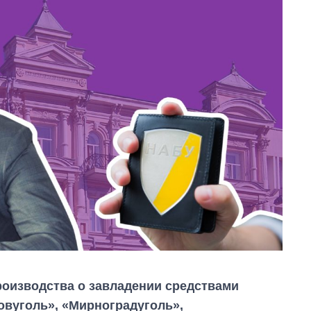
роизводства о завладении средствами
вуголь», «Мирноградуголь»,