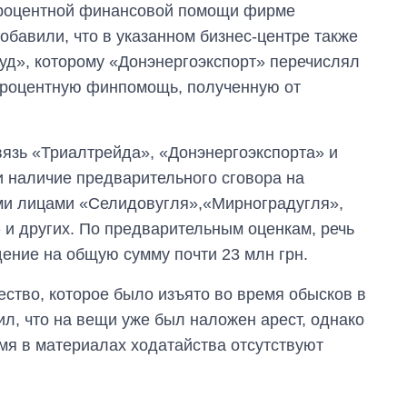
спроцентной финансовой помощи фирме
бавили, что в указанном бизнес-центре также
д», которому «Донэнергоэкспорт» перечислял
спроцентную финпомощь, полученную от
вязь «Триалтрейда», «Донэнергоэкспорта» и
 наличие предварительного сговора на
ми лицами «Селидовугля»,«Мирноградугля»,
 других. По предварительным оценкам, речь
дение на общую сумму почти 23 млн грн.
ство, которое было изъято во время обысков в
ил, что на вещи уже был наложен арест, однако
мя в материалах ходатайства отсутствуют