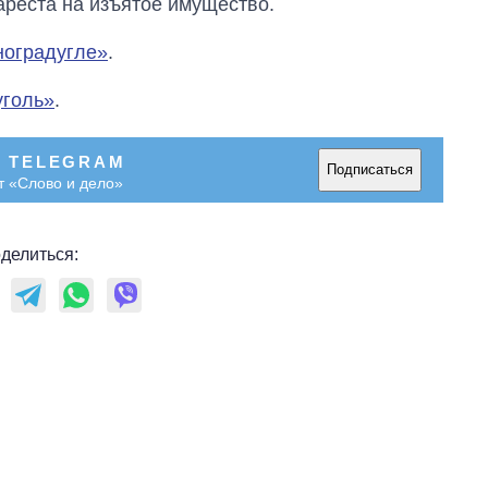
ареста на изъятое имущество.
ноградугле»
.
уголь»
.
В TELEGRAM
Подписаться
т «Слово и дело»
делиться: