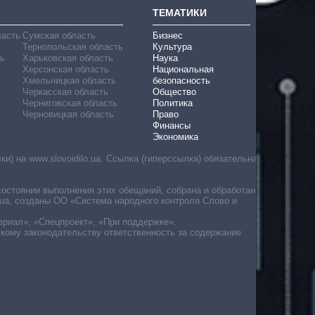
ТЕМАТИКИ
ласть
Сумская область
Бизнес
Тернопольская область
Культура
ь
Харьковская область
Наука
Херсонская область
Национальная
Хмельницкая область
безопасность
Черкасская область
Общество
Черниговская область
Политика
Черновицкая область
Право
Финансы
Экономика
) на www.slovoidilo.ua. Ссылка (гиперссылка) обязательна
состоянии выполнения этих обещаний, собрана и обработана
ua, созданы ОО «Система народного контроля Слово и
ериал», «Спецпроект», «При поддержке».
скому законодательству ответственность за содержание