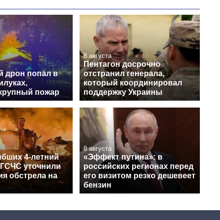
8 августа
Пентагон досрочно
й дрон попал в
отстранил генерала,
илуках,
который координировал
крупный пожар
поддержку Украины
8 августа
ибших 4-летний
«Эффект путина»: в
 ГСЧС уточнили
российских регионах перед
ия обстрела на
его визитом резко дешевеет
бензин