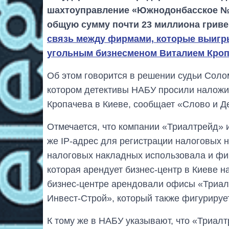
шахтоуправление «Южнодонбасское №1
общую сумму почти 23 миллиона гриве
связь между фирмами, которые выигры
угольным бизнесменом Виталием Кро
Об этом говорится в решении судьи Солом
котором детективы НАБУ просили наложит
Кропачева в Киеве, сообщает «Слово и Д
Отмечается, что компании «Триалтрейд» 
же IP-адрес для регистрации налоговых 
налоговых накладных использовала и ф
которая арендует бизнес-центр в Киеве на
бизнес-центре арендовали офисы «Триал
Инвест-Строй», который также фигурируе
К тому же в НАБУ указывают, что «Триалт