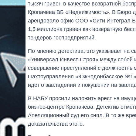
тысяч гривен в качестве возвратной бе
Кропачева ВБ «Недвижимость». В Бюро до
арендовало офис ООО «Сити Интеграл Бу
1,5 миллиона гривен как возвратную бе
тендеров госпредприятий.
По мнению детектива, это указывает на с
«Универсал Инвест-Строя» между собой и
совершение преступлений с должностны
шахтоуправления «Южнодонбасское №1» и
идет о завладении и покушении на завла
В НАБУ просили наложить арест на имуще
бизнес-центре Кропачева. Детектив отмет
Апелляционный суд его снял. В то же вре
доказательства этого.