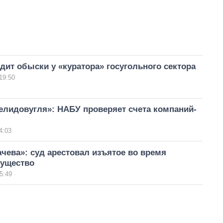
ит обыски у «куратора» госугольного сектора
19:50
елидовугля»: НАБУ проверяет счета компаний-
4:03
чева»: суд арестовал изъятое во время
ущество
5:49