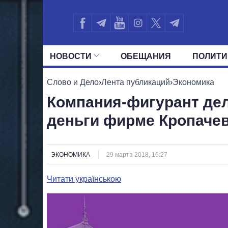
НОВОСТИ
ОБЕЩАНИЯ
ПОЛИТИ
ВСЕ ПОЛИТИКИ
ПРЕЗИДЕНТ И ОФ
Слово и Дело
›
Лента публикаций
›
Экономика
Компания-фигурант де
деньги фирме Кропаче
ЭКОНОМИКА
29 марта 2018, 16:27
Читати українською