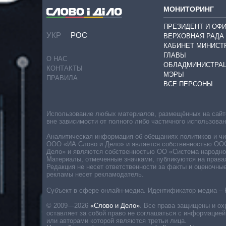
МОНИТОРИНГ
ПРЕЗИДЕНТ И ОФ
УКР
РОС
ВЕРХОВНАЯ РАДА
КАБИНЕТ МИНИСТ
ГЛАВЫ
О НАС
ОБЛАДМИНИСТРА
КОНТАКТЫ
МЭРЫ
ПРАВИЛА
ВСЕ ПЕРСОНЫ
Использование любых материалов, размещённых на сайте,
вне зависимости от полного либо частичного использова
Аналитическая информация об обещаниях политиков и чин
ООО «ИА Слово и Дело» и является собственностью ООО 
Дело» и являются собственностью ОО «Система народног
Материалы, отмеченные значками, публикуются на права
Редакция не несет ответственности за факты и оценочны
рекламы несет рекламодатель.
Субъект в сфере онлайн-медиа. Идентификатор медиа – 
© 2009—2026
«Слово и Дело»
.
Все права защищены и ох
оставляет за собой право не соглашаться с информацией
или авторами которой являются третьи лица.