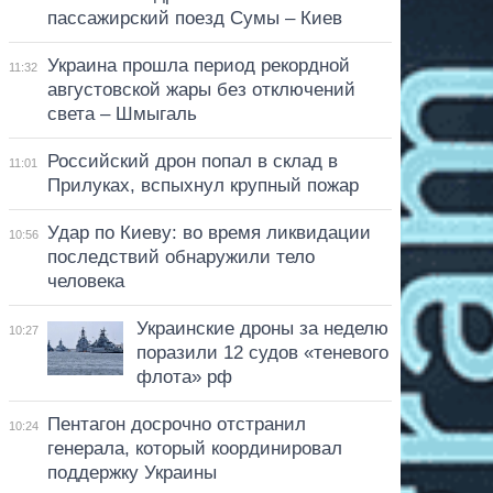
пассажирский поезд Сумы – Киев
Украина прошла период рекордной
11:32
августовской жары без отключений
света – Шмыгаль
Российский дрон попал в склад в
11:01
Прилуках, вспыхнул крупный пожар
Удар по Киеву: во время ликвидации
10:56
последствий обнаружили тело
человека
Украинские дроны за неделю
10:27
поразили 12 судов «теневого
флота» рф
Пентагон досрочно отстранил
10:24
генерала, который координировал
поддержку Украины