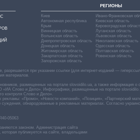
РЕГИОНЫ
Киев
Ивано-Франковская об
ИС
Автономная республика
Киевская область
Крым
Кировоградская област
РОВ
Винницкая область
Луганская область
Волынская область
Львовская область
ЦИЙ
Днепропетровская область
Николаевская область
Донецкая область
Одесская область
Житомирская область
Полтавская область
Закарпатская область
Ровенская область
Запорожская область
 разрешается при указании ссылки (для интернет-изданий — гиперссылки
ния материалов.
овников, размещенных на портале slovoidilo.ua, а также информация о 
«ИА Слово и Дело». Инфографики, размещенные на портале slovoidilo.
о контроля Слово и Дело».
х рекламы: «Промо», «Новости компаний», «Позиция», «Партнерский мат
е суждения, обнародованные в рекламных материалах. Согласно украин
R40-05063
раняются законом. Администрация сайта
, которая публикуется на сайте, владельцами