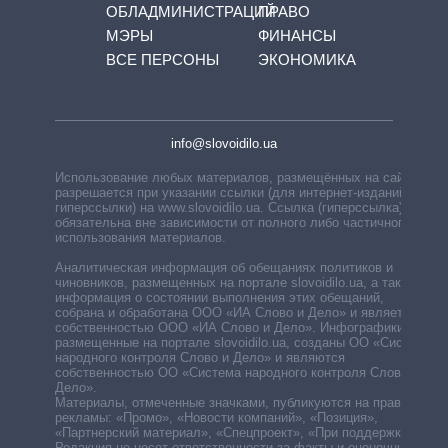
ОБЛАДМИНИСТРАЦИЙ
ПРАВО
МЭРЫ
ФИНАНСЫ
ВСЕ ПЕРСОНЫ
ЭКОНОМИКА
info@slovoidilo.ua
Использование любых материалов, размещённых на сайте,
разрешается при указании ссылки (для интернет-изданий —
гиперссылки) на www.slovoidilo.ua. Ссылка (гиперссылка)
обязательна вне зависимости от полного либо частичного
использования материалов.
Аналитическая информация об обещаниях политиков и
чиновников, размещенных на портале slovoidilo.ua, а также
информация о состоянии выполнения этих обещаний,
собрана и обработана ООО «ИА Слово и Дело» и является
собственностью ООО «ИА Слово и Дело». Инфографики,
размещенные на портале slovoidilo.ua, созданы ОО «Система
народного контроля Слово и Дело» и являются
собственностью ОО «Система народного контроля Слово и
Дело».
Материалы, отмеченные значками, публикуются на правах
рекламы: «Промо», «Новости компаний», «Позиция»,
«Партнерский материал», «Спецпроект», «При поддержке».
Редакция не несет ответственности за факты и оценочные