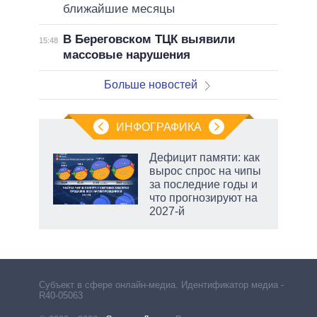
ближайшие месяцы
В Береговском ТЦК выявили
15:48
массовые нарушения
Больше новостей
ИНФОГРАФИКА
 5
Дефицит памяти: как
го
вырос спрос на чипы
сть
за последние годы и
ВР
что прогнозируют на
2027-й
Субъект в сфере онлайн-медиа. Идентификатор медиа –
R40-05063