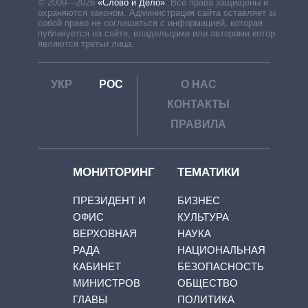
© 2009—2026
«Слово и Дело»
.
Все права защищены и
охраняются законом. Администрация сайта оставляет за
собой право не соглашаться с информацией, которая
публикуется на сайте, владельцами или авторами которой
являются третьи лица.
УКР
РОС
О НАС
КОНТАКТЫ
ПРАВИЛА
МОНИТОРИНГ
ТЕМАТИКИ
ПРЕЗИДЕНТ И
БИЗНЕС
ОФИС
КУЛЬТУРА
ВЕРХОВНАЯ
НАУКА
РАДА
НАЦИОНАЛЬНАЯ
КАБИНЕТ
БЕЗОПАСНОСТЬ
МИНИСТРОВ
ОБЩЕСТВО
ГЛАВЫ
ПОЛИТИКА