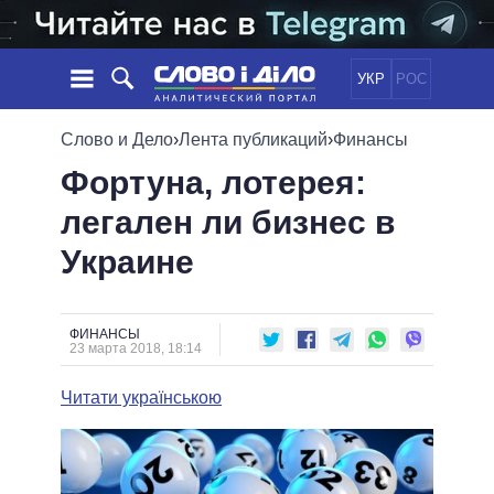
УКР
РОС
НОВОСТИ
Слово и Дело
›
Лента публикаций
›
Финансы
Фортуна, лотерея:
ОБЕЩАНИЯ
ЛЕНТА
ПОЛИТИКА
легален ли бизнес в
СОБЫТИЯ
ЭКОНОМИКА
ПОЛИТИКИ
Украине
СТАТЬИ
ОБЩЕСТВО
ИНФОГРАФИКА
МНЕНИЯ
МИР
ВСЕ ПОЛИТИКИ
ОБЗОРЫ
ПРЕЗИДЕНТ И ОФИС
ВИДЕО
ФИНАНСЫ
ДАЙДЖЕСТЫ
23 марта 2018, 18:14
ВЕРХОВНАЯ РАДА
ПОДДЕРЖАТЬ
КАБИНЕТ МИНИСТРОВ
Читати українською
ГЛАВЫ ОБЛАДМИНИСТРАЦИЙ
СРАВНЕНИЕ ПОЛИТИКОВ
МЭРЫ
ВСЕ ПЕРСОНЫ