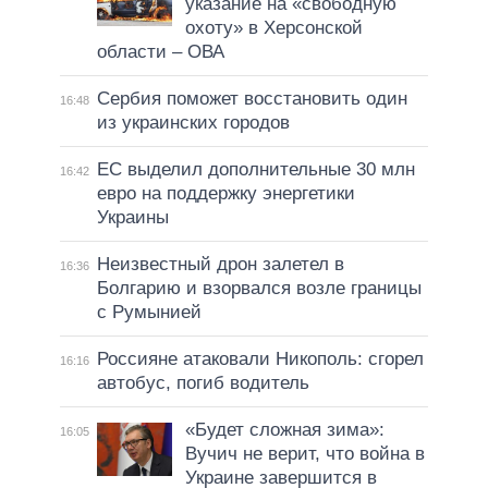
указание на «свободную
охоту» в Херсонской
области – ОВА
Сербия поможет восстановить один
16:48
из украинских городов
ЕС выделил дополнительные 30 млн
16:42
евро на поддержку энергетики
Украины
Неизвестный дрон залетел в
16:36
Болгарию и взорвался возле границы
с Румынией
Россияне атаковали Никополь: сгорел
16:16
автобус, погиб водитель
«Будет сложная зима»:
16:05
Вучич не верит, что война в
Украине завершится в