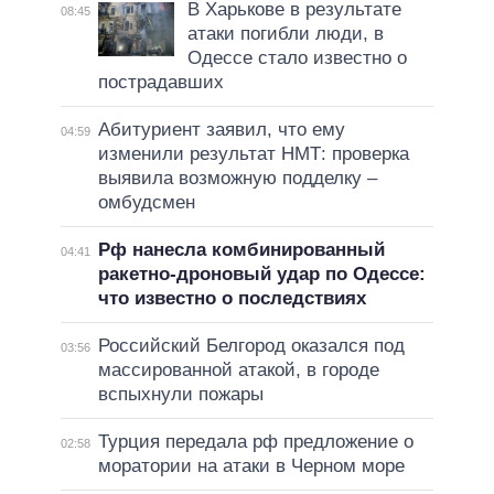
В Харькове в результате
08:45
атаки погибли люди, в
Одессе стало известно о
пострадавших
Абитуриент заявил, что ему
04:59
изменили результат НМТ: проверка
выявила возможную подделку –
омбудсмен
Рф нанесла комбинированный
04:41
ракетно-дроновый удар по Одессе:
что известно о последствиях
Российский Белгород оказался под
03:56
массированной атакой, в городе
вспыхнули пожары
Турция передала рф предложение о
02:58
моратории на атаки в Черном море