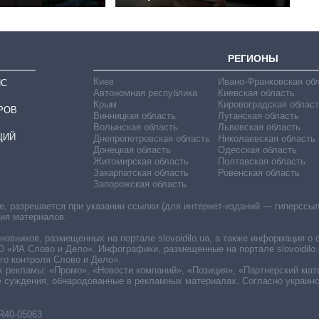
РЕГИОНЫ
Киев
Ивано-Франковская об
ИС
Автономная республика
Киевская область
Крым
Кировоградская област
РОВ
Винницкая область
Луганская область
Волынская область
Львовская область
ЦИЙ
Днепропетровская область
Николаевская область
Донецкая область
Одесская область
Житомирская область
Полтавская область
Закарпатская область
Ровенская область
Запорожская область
 разрешается при указании ссылки (для интернет-изданий — гиперссылки
ния материалов.
овников, размещенных на портале slovoidilo.ua, а также информация о 
«ИА Слово и Дело». Инфографики, размещенные на портале slovoidilo.
о контроля Слово и Дело».
х рекламы: «Промо», «Новости компаний», «Позиция», «Партнерский мат
е суждения, обнародованные в рекламных материалах. Согласно украин
R40-05063