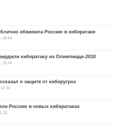
ублично обвинила Россию в кибератаке
, 08:04
вердили кибератаку на Олимпиаде-2018
, 16:54
ссказал о защите от киберугроз
 14:30
ли Россию в новых кибератаках
1:32