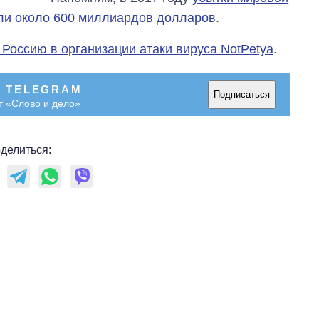
или около 600 миллиардов долларов
.
Россию в организации атаки вируса NotPetya
.
В TELEGRAM
Подписаться
т «Слово и дело»
делиться: