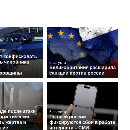
т конфисковать
ь чиновника
6 августа
Великобритания расширила
тровщины
санкции против россии
де после атаки
6 августа
огистические
По всей россии
ть жертва и
фиксируются сбои в работе
шие
интернета – СМИ