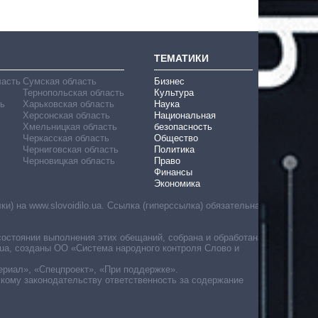
ТЕМАТИКИ
ласть
Сумская область
Бизнес
Тернопольская область
Культура
ь
Харьковская область
Наука
Херсонская область
Национальная
Хмельницкая область
безопасность
Черкасская область
Общество
Черниговская область
Политика
Черновицкая область
Право
Финансы
Экономика
) на www.slovoidilo.ua. Ссылка (гиперссылка) обязательна
состоянии выполнения этих обещаний, собрана и обработана
ua, созданы ОО «Система народного контроля Слово и
ериал», «Спецпроект», «При поддержке».
скому законодательству ответственность за содержание