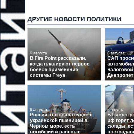
ДРУГИЕ НОВОСТИ ПОЛИТИКИ
6 августа
6 августа
В Fire Point рассказали,
САП проси
когда планируют первое
автомобил
боевое применение
налоговой
системы Freya
Днепропе
6 августа
6 августа
Россия атаковала судно с
В Павлогра
украинской пшеницей в
рф горят л
Черном море, есть
склады, ес
погибший и раненые
пострадав