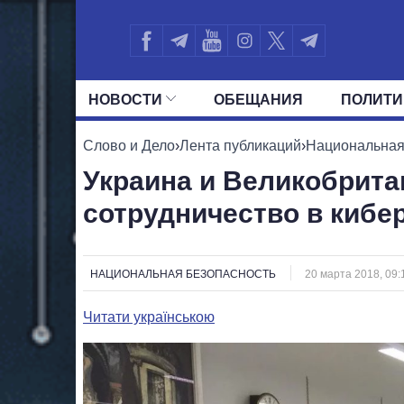
НОВОСТИ
ОБЕЩАНИЯ
ПОЛИТИ
ВСЕ ПОЛИТИКИ
ПРЕЗИДЕНТ И ОФ
Слово и Дело
›
Лента публикаций
›
Национальная
Украина и Великобрита
сотрудничество в кибе
НАЦИОНАЛЬНАЯ БЕЗОПАСНОСТЬ
20 марта 2018, 09:
Читати українською