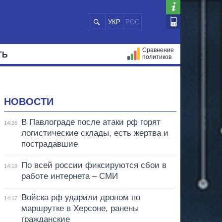
УКР
РОС
Сравнение
ТЬ
политиков
СТРАЦИЙ
МЭРЫ
ВСЕ ПЕРСОНЫ
НОВОСТИ
В Павлограде после атаки рф горят
14:26
логистические склады, есть жертва и
пострадавшие
По всей россии фиксируются сбои в
14:19
работе интернета – СМИ
Войска рф ударили дроном по
14:17
маршрутке в Херсоне, ранены
гражданские