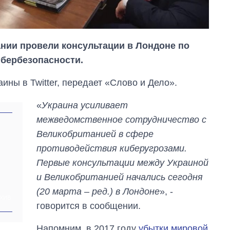
нии провели консультации в Лондоне по
ибербезопасности.
ны в Twitter, передает «Слово и Дело».
«
Украина усиливает
межведомственное сотрудничество с
Великобританией в сфере
противодействия киберугрозами.
Первые консультации между Украиной
Как выросли
тарифы на
и Великобританией начались сегодня
холодную воду в
(20 марта – ред.) в Лондоне
», -
городах Украины
ХИВ
на начало августа
говорится в сообщении.
Напомним, в 2017 году
убытки мировой