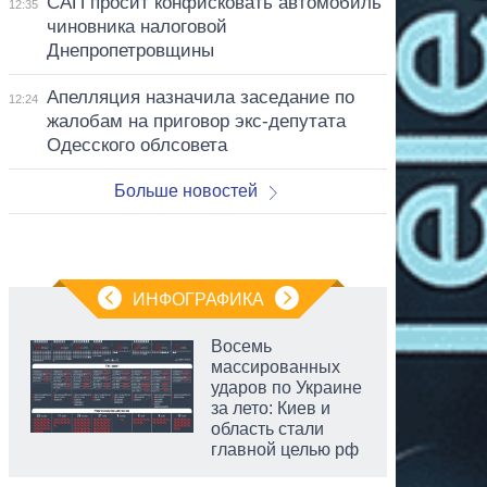
САП просит конфисковать автомобиль
12:35
чиновника налоговой
Днепропетровщины
Апелляция назначила заседание по
12:24
жалобам на приговор экс-депутата
Одесского облсовета
Больше новостей
ИНФОГРАФИКА
Восемь
массированных
ударов по Украине
за лето: Киев и
область стали
главной целью рф