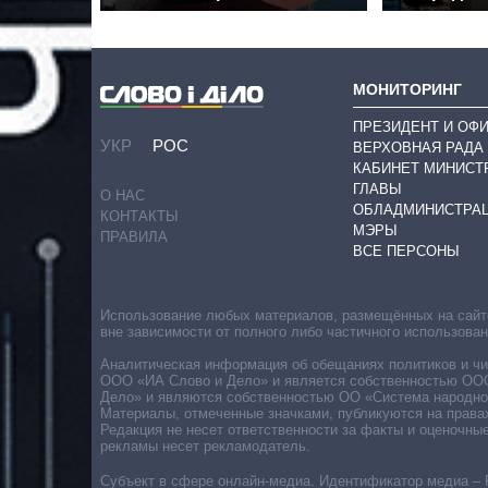
МОНИТОРИНГ
ПРЕЗИДЕНТ И ОФ
УКР
РОС
ВЕРХОВНАЯ РАДА
КАБИНЕТ МИНИСТ
ГЛАВЫ
О НАС
ОБЛАДМИНИСТРА
КОНТАКТЫ
МЭРЫ
ПРАВИЛА
ВСЕ ПЕРСОНЫ
Использование любых материалов, размещённых на сайте,
вне зависимости от полного либо частичного использова
Аналитическая информация об обещаниях политиков и чин
ООО «ИА Слово и Дело» и является собственностью ООО 
Дело» и являются собственностью ОО «Система народног
Материалы, отмеченные значками, публикуются на права
Редакция не несет ответственности за факты и оценочны
рекламы несет рекламодатель.
Субъект в сфере онлайн-медиа. Идентификатор медиа – 