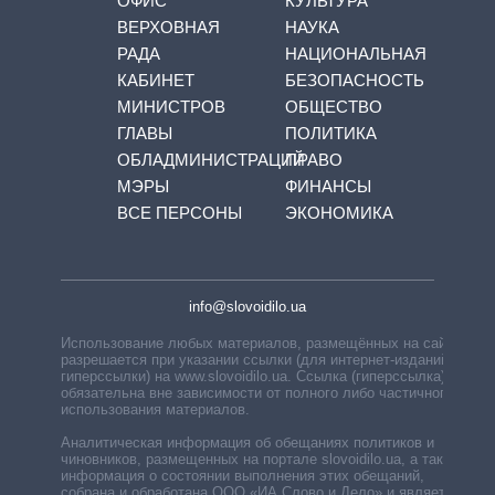
ОФИС
КУЛЬТУРА
ВЕРХОВНАЯ
НАУКА
РАДА
НАЦИОНАЛЬНАЯ
КАБИНЕТ
БЕЗОПАСНОСТЬ
МИНИСТРОВ
ОБЩЕСТВО
ГЛАВЫ
ПОЛИТИКА
ОБЛАДМИНИСТРАЦИЙ
ПРАВО
МЭРЫ
ФИНАНСЫ
ВСЕ ПЕРСОНЫ
ЭКОНОМИКА
info@slovoidilo.ua
Использование любых материалов, размещённых на сайте,
разрешается при указании ссылки (для интернет-изданий —
гиперссылки) на www.slovoidilo.ua. Ссылка (гиперссылка)
обязательна вне зависимости от полного либо частичного
использования материалов.
Аналитическая информация об обещаниях политиков и
чиновников, размещенных на портале slovoidilo.ua, а также
информация о состоянии выполнения этих обещаний,
собрана и обработана ООО «ИА Слово и Дело» и является