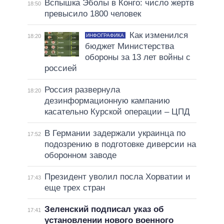
Вспышка Эболы в Конго: число жертв
18:50
превысило 1800 человек
Как изменился
ИНФОГРАФИКА
18:20
бюджет Министерства
обороны за 13 лет войны с
россией
Россия развернула
18:20
дезинформационную кампанию
касательно Курской операции – ЦПД
В Германии задержали украинца по
17:52
подозрению в подготовке диверсии на
оборонном заводе
Президент уволил посла Хорватии и
17:43
еще трех стран
Зеленский подписал указ об
17:41
установлении нового военного