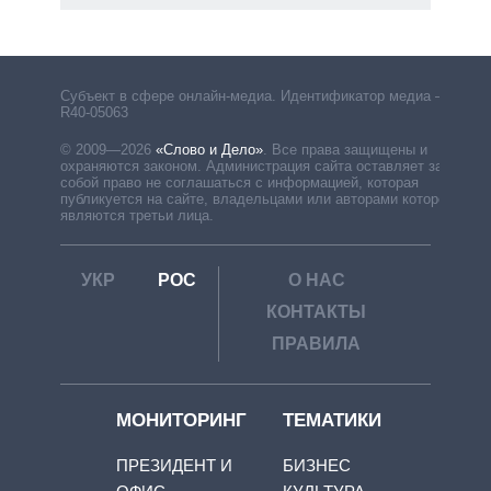
Субъект в сфере онлайн-медиа. Идентификатор медиа –
R40-05063
© 2009—2026
«Слово и Дело»
.
Все права защищены и
охраняются законом. Администрация сайта оставляет за
собой право не соглашаться с информацией, которая
публикуется на сайте, владельцами или авторами которой
являются третьи лица.
УКР
РОС
О НАС
КОНТАКТЫ
ПРАВИЛА
МОНИТОРИНГ
ТЕМАТИКИ
ПРЕЗИДЕНТ И
БИЗНЕС