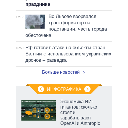
праздника
Во Львове взорвался
17:12
трансформатор на
подстанции, часть города
обесточена
Рф готовит атаки на объекты стран
16:59
Балтии с использованием украинских
дронов – разведка
Больше новостей
ИНФОГРАФИКА
Экономика ИИ-
гигантов: сколько
стоят и
зарабатывают
OpenAI и Anthropic