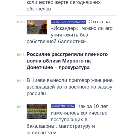
количество жертв сегодняшних
обстрелов
Охота на
АВТОРСКАЯ КОЛОНКА
15:28
«Искандер»: можно ли его
уничтожить без
собственной баллистики
Россияне расстреляли пленного
15:15
воина вблизи Мирного на
Донетчине – прокуратура
В Киеве вынесли приговор женщине,
15:14
взорвавшей авто военного по заказу
россиян
Как за 10 лет
ИНФОГРАФИКА
15:12
изменилось количество
поступающих в
бакалавриат, магистратуру и
аспирантуру