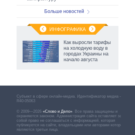
Больше новостей
ИНФОГРАФИКА
Как выросли тарифы
на холодную воду в
городах Украины на
начало августа
рф
Субъект в сфере онлайн-медиа. Идентификатор медиа –
R40-05063
© 2009—2026
«Слово и Дело»
.
Все права защищены и
охраняются законом. Администрация сайта оставляет за
собой право не соглашаться с информацией, которая
публикуется на сайте, владельцами или авторами которой
являются третьи лица.