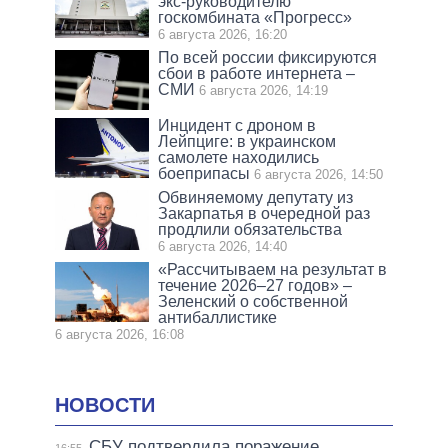
экс-руководителю
госкомбината «Прогресс»
6 августа 2026, 16:20
По всей россии фиксируются
сбои в работе интернета –
СМИ
6 августа 2026, 14:19
Инцидент с дроном в
Лейпциге: в украинском
самолете находились
боеприпасы
6 августа 2026, 14:50
Обвиняемому депутату из
Закарпатья в очередной раз
продлили обязательства
6 августа 2026, 14:40
«Рассчитываем на результат в
течение 2026–27 годов» –
Зеленский о собственной
антибаллистике
6 августа 2026, 16:08
НОВОСТИ
СБУ подтвердила поражение
16:55