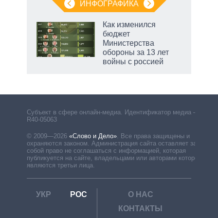
ИНФОГРАФИКА
Как изменился
бюджет
Министерства
обороны за 13 лет
войны с россией
Субъект в сфере онлайн-медиа. Идентификатор медиа –
R40-05063
© 2009—2026
«Слово и Дело»
.
Все права защищены и
охраняются законом. Администрация сайта оставляет за
собой право не соглашаться с информацией, которая
публикуется на сайте, владельцами или авторами которой
являются третьи лица.
УКР
РОС
О НАС
КОНТАКТЫ