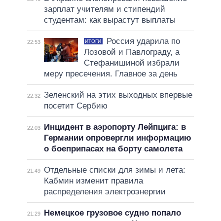
зарплат учителям и стипендий
студентам: как вырастут выплаты
Россия ударила по
ИТОГИ
22:53
Лозовой и Павлограду, а
Стефанишиной избрали
меру пресечения. Главное за день
Зеленский на этих выходных впервые
22:32
посетит Сербию
Инцидент в аэропорту Лейпцига: в
22:03
Германии опровергли информацию
о боеприпасах на борту самолета
Отдельные списки для зимы и лета:
21:49
Кабмин изменит правила
распределения электроэнергии
Немецкое грузовое судно попало
21:29