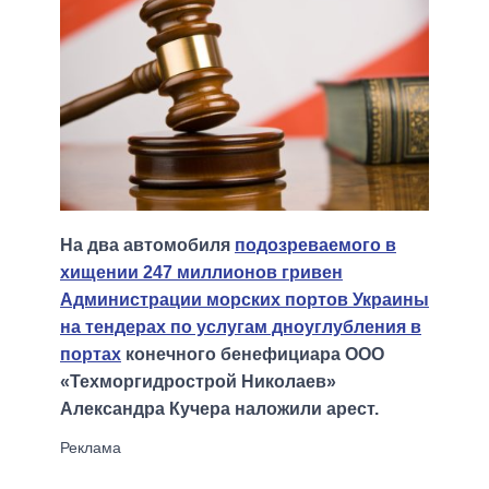
На два автомобиля
подозреваемого в
хищении 247 миллионов гривен
Администрации морских портов Украины
на тендерах по услугам дноуглубления в
портах
конечного бенефициара ООО
«Техморгидрострой Николаев»
Александра Кучера наложили арест.