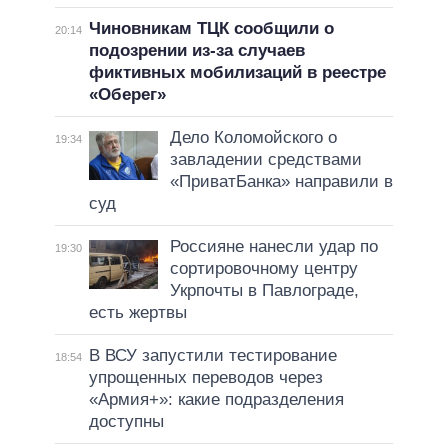
Чиновникам ТЦК сообщили о
20:14
подозрении из-за случаев
фиктивных мобилизаций в реестре
«Оберег»
Дело Коломойского о
19:34
завладении средствами
«ПриватБанка» направили в
суд
Россияне нанесли удар по
19:30
сортировочному центру
Укрпочты в Павлограде,
есть жертвы
В ВСУ запустили тестирование
18:54
упрощенных переводов через
«Армия+»: какие подразделения
доступны