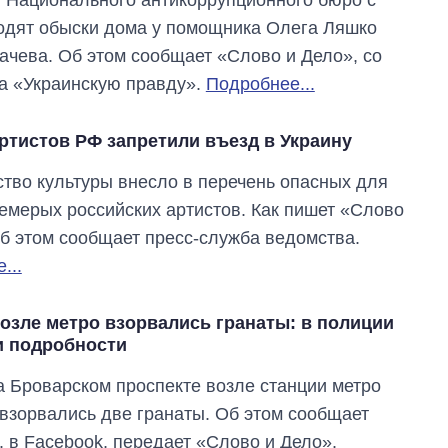
одят обыски дома у помощника Олега Ляшко
ачева. Об этом сообщает «Слово и Дело», со
а «Украинскую правду».
Подробнее...
артистов РФ запретили въезд в Украину
тво культуры внесло в перечень опасных для
емерых российских артистов. Как пишет «Слово
об этом сообщает пресс-служба ведомства.
...
возле метро взорвались гранаты: в полиции
 подробности
Как за 10 лет
изменилось
а Броварском проспекте возле станции метро
количество
взорвались две гранаты. Об этом сообщает
поступающих в
бакалавриат,
a. в Facebook, передает «Слово и Дело».