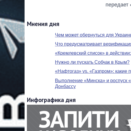
передает 
Мнения дня
Чем может обернуться для Украин
Что предусматривает верификация
«Кремлевский список» в действии:
Нужно ли пускать Собчак в Крым?
«Нафтогаз» vs. «Газпром»: какие
Выполнение «Минска» и роспуск «
Донбассу
Инфографика дня