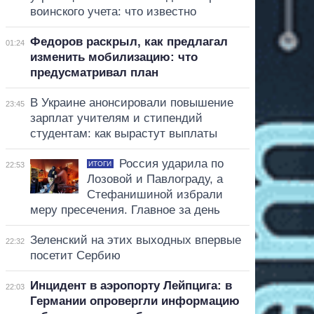
воинского учета: что известно
Федоров раскрыл, как предлагал
01:24
изменить мобилизацию: что
предусматривал план
В Украине анонсировали повышение
23:45
зарплат учителям и стипендий
студентам: как вырастут выплаты
Россия ударила по
ИТОГИ
22:53
Лозовой и Павлограду, а
Стефанишиной избрали
меру пресечения. Главное за день
Зеленский на этих выходных впервые
22:32
посетит Сербию
Инцидент в аэропорту Лейпцига: в
22:03
Германии опровергли информацию