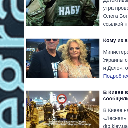
утра пров
Олега Бог
ссылкой н
Кому из 
Министерс
Украины с
и Дело», 
Подробнее
В Киеве 
сообщили
В Киеве н
«Лесная» 
dtp.kiev.u