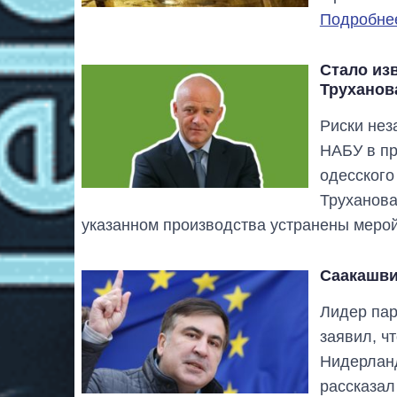
Подробнее
Стало изв
Труханов
Риски нез
НАБУ в пр
одесского
Труханова
указанном производства устранены меро
Саакашви
Лидер пар
заявил, ч
Нидерланд
рассказал