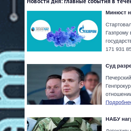
Новости дня: главные события в тече
Минюст н
Стартовал
Газпрому 
государст
171 931 8
Суд разр
Печерский
Генпрокур
отношении
Подробнее
НАБУ наг
Детективы