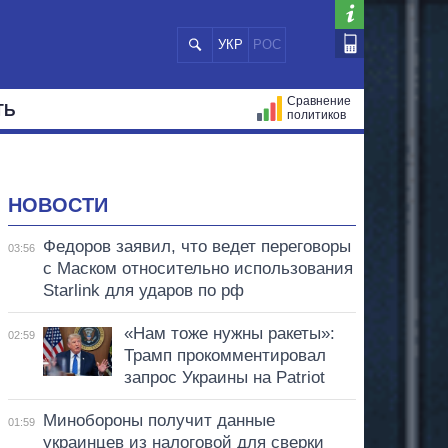
УКР
РОС
Сравнение
ТЬ
политиков
СТРАЦИЙ
МЭРЫ
ВСЕ ПЕРСОНЫ
НОВОСТИ
Федоров заявил, что ведет переговоры
03:56
с Маском относительно использования
Starlink для ударов по рф
«Нам тоже нужны ракеты»:
02:59
Трамп прокомментировал
запрос Украины на Patriot
Минобороны получит данные
01:59
украинцев из налоговой для сверки