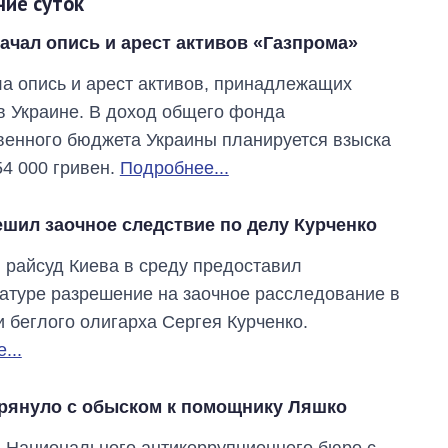
ние суток
ачал опись и арест активов «Газпрома»
а опись и арест активов, принадлежащих
в Украине. В доход общего фонда
венного бюджета Украины планируется взыска
54 000 гривен.
Подробнее...
ешил заочное следствие по делу Курченко
 райсуд Киева в среду предоставил
атуре разрешение на заочное расследование в
 беглого олигарха Сергея Курченко.
...
рянуло с обыском к помощнику Ляшко
 Национального антикоррупционного бюро с