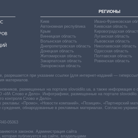
РЕГИОНЫ
Киев
Ивано-Франковская об
ИС
Автономная республика
Киевская область
Крым
Кировоградская област
РОВ
Винницкая область
Луганская область
Волынская область
Львовская область
ЦИЙ
Днепропетровская область
Николаевская область
Донецкая область
Одесская область
Житомирская область
Полтавская область
Закарпатская область
Ровенская область
Запорожская область
 разрешается при указании ссылки (для интернет-изданий — гиперссылки
ния материалов.
овников, размещенных на портале slovoidilo.ua, а также информация о 
«ИА Слово и Дело». Инфографики, размещенные на портале slovoidilo.
о контроля Слово и Дело».
х рекламы: «Промо», «Новости компаний», «Позиция», «Партнерский мат
е суждения, обнародованные в рекламных материалах. Согласно украин
R40-05063
раняются законом. Администрация сайта
, которая публикуется на сайте, владельцами