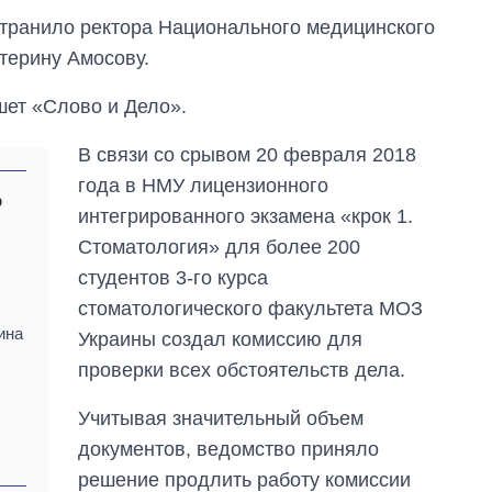
странило ректора Национального медицинского
терину Амосову.
шет «Слово и Дело».
В связи со срывом 20 февраля 2018
года в НМУ лицензионного
р
интегрированного экзамена «крок 1.
Стоматология» для более 200
студентов 3-го курса
стоматологического факультета МОЗ
ина
Украины создал комиссию для
Как изменился
проверки всех обстоятельств дела.
бюджет
Министерства
обороны за 13 лет
Учитывая значительный объем
войны с россией
документов, ведомство приняло
решение продлить работу комиссии