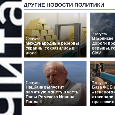
ДРУГИЕ НОВОСТИ ПОЛИТИКИ
7 августа
В Брянске
7 августа
Международные резервы
дороги пр
Украины сократились в
взрывы, го
июле
СМИ
7 августа
7 августа
Нацбанк выпустит
База ФСБ и
памятную монету в честь
«теневого
Папы Римского Иоанна
атаковали 
Павла II
вражеских