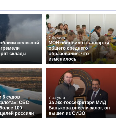
7 августа
 вблизи железной
МОН обновило стандарты
огремели
общего среднего
рят склады –
образования: что
изменилось
 6 судов
7 августа
 флота»: СБС
За экс-госсекретаря МИД
более 100
Банькова внесли залог, он
 целей россиян
вышел из СИЗО