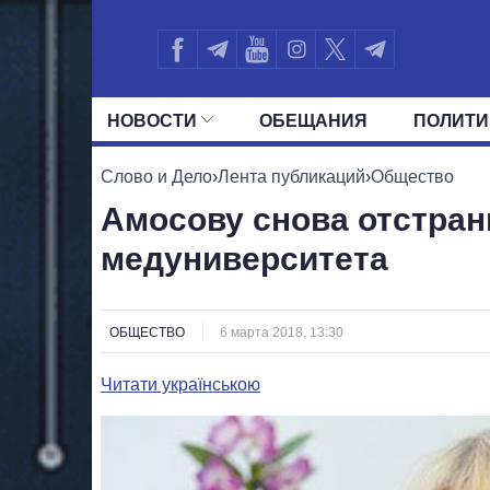
НОВОСТИ
ОБЕЩАНИЯ
ПОЛИТИ
ВСЕ ПОЛИТИКИ
ПРЕЗИДЕНТ И ОФ
Слово и Дело
›
Лента публикаций
›
Общество
Амосову снова отстран
медуниверситета
ОБЩЕСТВО
6 марта 2018, 13:30
Читати українською