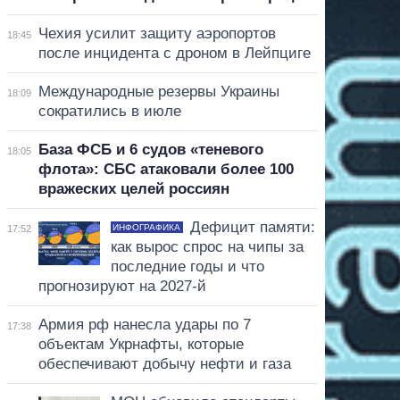
Чехия усилит защиту аэропортов
18:45
после инцидента с дроном в Лейпциге
Международные резервы Украины
18:09
сократились в июле
База ФСБ и 6 судов «теневого
18:05
флота»: СБС атаковали более 100
вражеских целей россиян
Дефицит памяти:
ИНФОГРАФИКА
17:52
как вырос спрос на чипы за
последние годы и что
прогнозируют на 2027-й
Армия рф нанесла удары по 7
17:38
объектам Укрнафты, которые
обеспечивают добычу нефти и газа