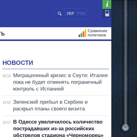
УКР
РОС
Сравнение
ТЬ
политиков
СТРАЦИЙ
МЭРЫ
ВСЕ ПЕРСОНЫ
НОВОСТИ
Миграционный кризис в Сеуте: Италия
20:19
пока не будет отменять пограничный
контроль с Испанией
Зеленский прибыл в Сербию и
19:52
раскрыл планы своего визита
В Одессе увеличилось количество
19:17
пострадавших из-за российских
обстрелов стадиона «Черноморец»