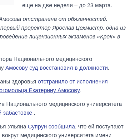
еще на две недели – до 23 марта.
Амосова отстранена от обязанностей.
первый проректор Ярослав Цехмистр, одна из
роведение лицензионных экзаменов «Крок» в
ктора Национального медицинского
ну
Амосову суд восстановил в должности
.
раны здоровья
отстранило от исполнения
Богомольца Екатерину Амосову
.
ив Национального медицинского университета
й забастовке
.
вья Ульяна
Супрун сообщила
, что ей поступают
ь вокруг медицинского университета имени