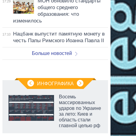
МОН обновило стандарты
17:29
общего среднего
образования: что
изменилось
Нацбанк выпустит памятную монету в
17:10
честь Папы Римского Иоанна Павла II
Больше новостей
ИНФОГРАФИКА
Восемь
массированных
ударов по Украине
за лето: Киев и
область стали
главной целью рф