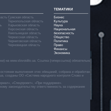
ТЕМАТИКИ
ласть
Сумская область
Бизнес
Тернопольская область
Культура
ь
Харьковская область
Наука
Херсонская область
Национальная
Хмельницкая область
безопасность
Черкасская область
Общество
Черниговская область
Политика
Черновицкая область
Право
Финансы
Экономика
) на www.slovoidilo.ua. Ссылка (гиперссылка) обязательна
состоянии выполнения этих обещаний, собрана и обработана
ua, созданы ОО «Система народного контроля Слово и
ериал», «Спецпроект», «При поддержке».
скому законодательству ответственность за содержание