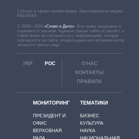
Субъект в сфере онлайн-медиа. Идентификатор медиа –
R40-05063
© 2009—2026
«Слово и Дело»
.
Все права защищены и
охраняются законом. Администрация сайта оставляет за
собой право не соглашаться с информацией, которая
публикуется на сайте, владельцами или авторами которой
являются третьи лица.
УКР
РОС
О НАС
КОНТАКТЫ
ПРАВИЛА
МОНИТОРИНГ
ТЕМАТИКИ
ПРЕЗИДЕНТ И
БИЗНЕС
ОФИС
КУЛЬТУРА
ВЕРХОВНАЯ
НАУКА
РАДА
НАЦИОНАЛЬНАЯ