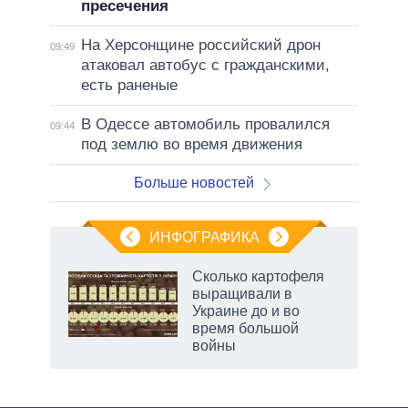
пресечения
На Херсонщине российский дрон
09:49
атаковал автобус с гражданскими,
есть раненые
В Одессе автомобиль провалился
09:44
под землю во время движения
Больше новостей
ИНФОГРАФИКА
рифы
Сколько картофеля
у в
выращивали в
 на
Украине до и во
время большой
войны