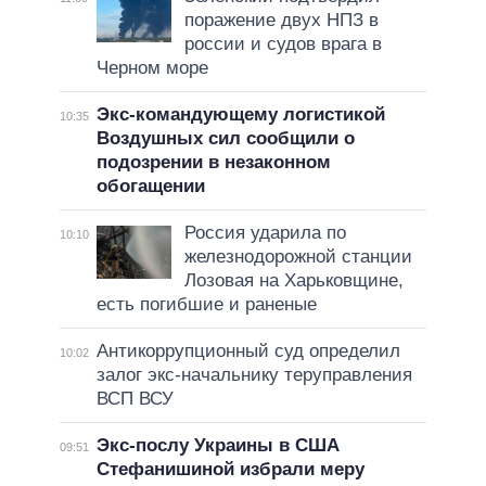
поражение двух НПЗ в
россии и судов врага в
Черном море
Экс-командующему логистикой
10:35
Воздушных сил сообщили о
подозрении в незаконном
обогащении
Россия ударила по
10:10
железнодорожной станции
Лозовая на Харьковщине,
есть погибшие и раненые
Антикоррупционный суд определил
10:02
залог экс-начальнику теруправления
ВСП ВСУ
Экс-послу Украины в США
09:51
Стефанишиной избрали меру