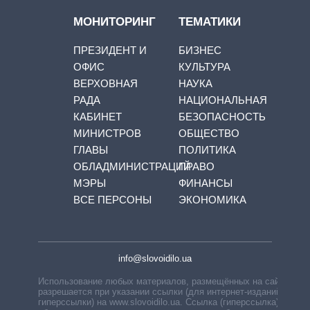
МОНИТОРИНГ
ТЕМАТИКИ
ПРЕЗИДЕНТ И
БИЗНЕС
ОФИС
КУЛЬТУРА
ВЕРХОВНАЯ
НАУКА
РАДА
НАЦИОНАЛЬНАЯ
КАБИНЕТ
БЕЗОПАСНОСТЬ
МИНИСТРОВ
ОБЩЕСТВО
ГЛАВЫ
ПОЛИТИКА
ОБЛАДМИНИСТРАЦИЙ
ПРАВО
МЭРЫ
ФИНАНСЫ
ВСЕ ПЕРСОНЫ
ЭКОНОМИКА
info@slovoidilo.ua
Использование любых материалов, размещённых на сайте,
разрешается при указании ссылки (для интернет-изданий —
гиперссылки) на www.slovoidilo.ua. Ссылка (гиперссылка)