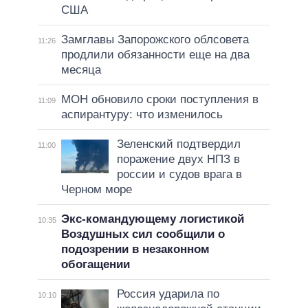
США
Замглавы Запорожского облсовета
11:26
продлили обязанности еще на два
месяца
МОН обновило сроки поступления в
11:09
аспирантуру: что изменилось
Зеленский подтвердил
11:00
поражение двух НПЗ в
россии и судов врага в
Черном море
Экс-командующему логистикой
10:35
Воздушных сил сообщили о
подозрении в незаконном
обогащении
Россия ударила по
10:10