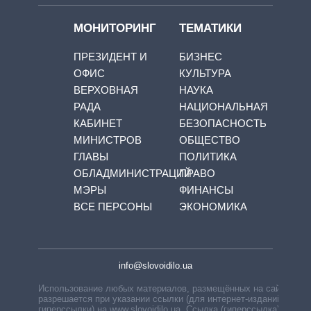
МОНИТОРИНГ
ТЕМАТИКИ
ПРЕЗИДЕНТ И
БИЗНЕС
ОФИС
КУЛЬТУРА
ВЕРХОВНАЯ
НАУКА
РАДА
НАЦИОНАЛЬНАЯ
КАБИНЕТ
БЕЗОПАСНОСТЬ
МИНИСТРОВ
ОБЩЕСТВО
ГЛАВЫ
ПОЛИТИКА
ОБЛАДМИНИСТРАЦИЙ
ПРАВО
МЭРЫ
ФИНАНСЫ
ВСЕ ПЕРСОНЫ
ЭКОНОМИКА
info@slovoidilo.ua
Использование любых материалов, размещённых на сайте,
разрешается при указании ссылки (для интернет-изданий —
гиперссылки) на www.slovoidilo.ua. Ссылка (гиперссылка)