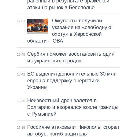
раненный в результате вражеской
атаки на рынок в Белополье
Оккупанты получили
17:01
указание на «свободную
охоту» в Херсонской
области – ОВА
Сербия поможет восстановить один
16:48
из украинских городов
ЕС выделил дополнительные 30 млн
16:42
евро на поддержку энергетики
Украины
Неизвестный дрон залетел в
16:36
Болгарию и взорвался возле границы
с Румынией
Россияне атаковали Никополь: сгорел
16:16
автобус, погиб водитель