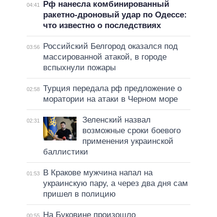
Рф нанесла комбинированный
04:41
ракетно-дроновый удар по Одессе:
что известно о последствиях
Российский Белгород оказался под
03:56
массированной атакой, в городе
вспыхнули пожары
Турция передала рф предложение о
02:58
моратории на атаки в Черном море
Зеленский назвал
02:31
возможные сроки боевого
применения украинской
баллистики
В Кракове мужчина напал на
01:53
украинскую пару, а через два дня сам
пришел в полицию
На Буковине произошло
00:55