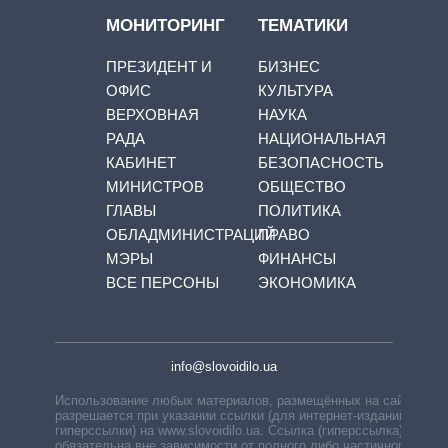
МОНИТОРИНГ
ТЕМАТИКИ
ПРЕЗИДЕНТ И
БИЗНЕС
ОФИС
КУЛЬТУРА
ВЕРХОВНАЯ
НАУКА
РАДА
НАЦИОНАЛЬНАЯ
КАБИНЕТ
БЕЗОПАСНОСТЬ
МИНИСТРОВ
ОБЩЕСТВО
ГЛАВЫ
ПОЛИТИКА
ОБЛАДМИНИСТРАЦИЙ
ПРАВО
МЭРЫ
ФИНАНСЫ
ВСЕ ПЕРСОНЫ
ЭКОНОМИКА
info@slovoidilo.ua
Использование любых материалов, размещённых на сайте,
разрешается при указании ссылки (для интернет-изданий —
гиперссылки) на www.slovoidilo.ua. Ссылка (гиперссылка)
обязательна вне зависимости от полного либо частичного