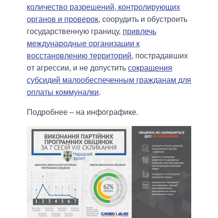
количество разрешений, контролирующих
органов и проверок
, соорудить и обустроить
государственную границу,
привлечь
международные организации к
восстановлению территорий
, пострадавших
от агрессии, и не допустить
сокращения
субсидий малообеспеченным гражданам для
оплаты коммуналки
.
Подробнее – на инфографике.