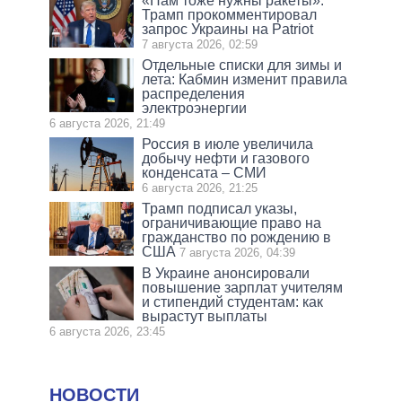
«Нам тоже нужны ракеты»:
Трамп прокомментировал
запрос Украины на Patriot
7 августа 2026, 02:59
Отдельные списки для зимы и
лета: Кабмин изменит правила
распределения
электроэнергии
6 августа 2026, 21:49
Россия в июле увеличила
добычу нефти и газового
конденсата – СМИ
6 августа 2026, 21:25
Трамп подписал указы,
ограничивающие право на
гражданство по рождению в
США
7 августа 2026, 04:39
В Украине анонсировали
повышение зарплат учителям
и стипендий студентам: как
вырастут выплаты
6 августа 2026, 23:45
НОВОСТИ