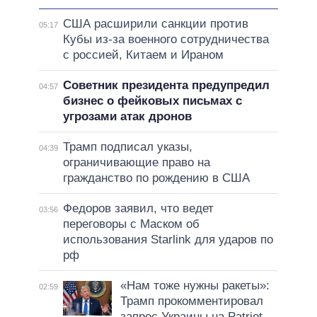
США расширили санкции против
05:17
Кубы из-за военного сотрудничества
с россией, Китаем и Ираном
Советник президента предупредил
04:57
бизнес о фейковых письмах с
угрозами атак дронов
Трамп подписал указы,
04:39
ограничивающие право на
гражданство по рождению в США
Федоров заявил, что ведет
03:56
переговоры с Маском об
использования Starlink для ударов по
рф
«Нам тоже нужны ракеты»:
02:59
Трамп прокомментировал
запрос Украины на Patriot