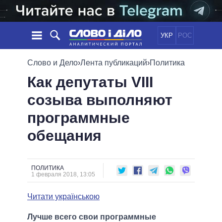
УКР
РОС
НОВОСТИ
Слово и Дело
›
Лента публикаций
›
Политика
Как депутаты VIII
ОБЕЩАНИЯ
ЛЕНТА
ПОЛИТИКА
созыва выполняют
СОБЫТИЯ
ЭКОНОМИКА
ПОЛИТИКИ
программные
СТАТЬИ
ОБЩЕСТВО
ИНФОГРАФИКА
МНЕНИЯ
МИР
ВСЕ ПОЛИТИКИ
обещания
ОБЗОРЫ
ПРЕЗИДЕНТ И ОФИС
ВИДЕО
ДАЙДЖЕСТЫ
ВЕРХОВНАЯ РАДА
ПОЛИТИКА
ПОДДЕРЖАТЬ
КАБИНЕТ МИНИСТРОВ
1 февраля 2018, 13:05
ГЛАВЫ ОБЛАДМИНИСТРАЦИЙ
СРАВНЕНИЕ ПОЛИТИКОВ
Читати українською
МЭРЫ
ВСЕ ПЕРСОНЫ
Лучше всего свои программные