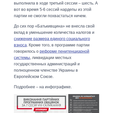
выполнила в ходе третьей сессии – шесть. А
вот во время 5-6 сессий нардепы из этой
партии не смогли похвастаться ничем.
До сих пор «Батькивщина» не внесла свой
вклад в уменьшение количества налогов и
снижение размера единого социального
взноса
. Кроме того, в программе партии
говорилось о
реформе пенитенциарной
системы
, ликвидации местных
государственных администраций и
полноценном членстве Украины в
Европейском Союзе.
Подробнее – на инфографике.