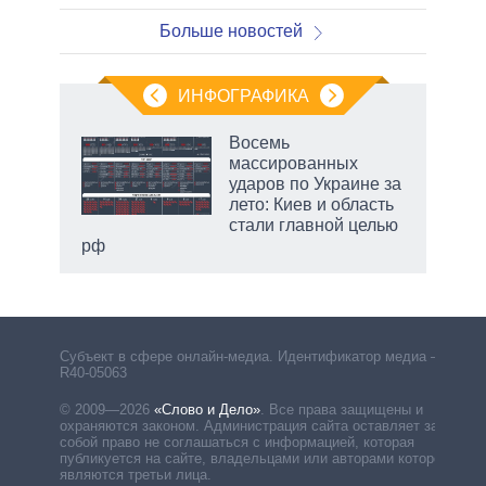
Больше новостей
ИНФОГРАФИКА
еля
Восемь
массированных
ударов по Украине за
лето: Киев и область
стали главной целью
рф
Субъект в сфере онлайн-медиа. Идентификатор медиа –
R40-05063
© 2009—2026
«Слово и Дело»
.
Все права защищены и
охраняются законом. Администрация сайта оставляет за
собой право не соглашаться с информацией, которая
публикуется на сайте, владельцами или авторами которой
являются третьи лица.