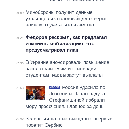
Минобороны получит данные
01:59
украинцев из налоговой для сверки
воинского учета: что известно
Федоров раскрыл, как предлагал
01:24
изменить мобилизацию: что
предусматривал план
В Украине анонсировали повышение
23:45
зарплат учителям и стипендий
студентам: как вырастут выплаты
Россия ударила по
ИТОГИ
22:53
Лозовой и Павлограду, а
Стефанишиной избрали
меру пресечения. Главное за день
Зеленский на этих выходных впервые
22:32
посетит Сербию