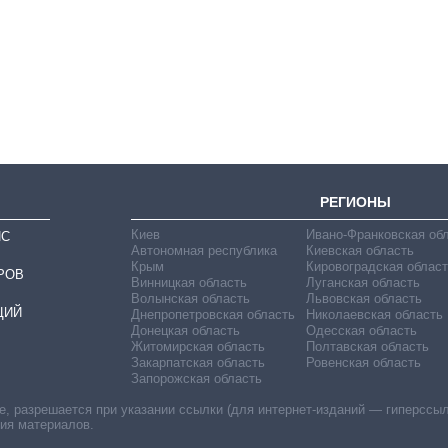
Экономика ИИ-
гигантов: сколько
стоят и
зарабатывают
OpenAI и Anthropic
РЕГИОНЫ
Киев
Ивано-Франковская об
ИС
Автономная республика
Киевская область
Крым
Кировоградская област
РОВ
Винницкая область
Луганская область
Волынская область
Львовская область
ЦИЙ
Днепропетровская область
Николаевская область
Донецкая область
Одесская область
Житомирская область
Полтавская область
Закарпатская область
Ровенская область
Запорожская область
 разрешается при указании ссылки (для интернет-изданий — гиперссылки
ния материалов.