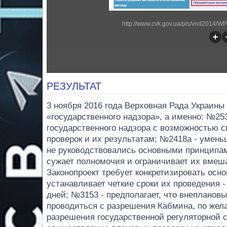
http://www.cvk.gov.ua/pls/vnd2014
РЕЗУЛЬТАТ
3 ноября 2016 года Верховная Рада Украины 
«государственного надзора», а именно: №25
государственного надзора с возможностью св
проверок и их результатам; №2418а - умень
не руководствовались основными принципам
сужает полномочия и ограничивает их вмеш
Законопроект требует конкретизировать осн
устанавливает четкие сроки их проведения -
дней; №3153 - предполагает, что внеплановы
проводиться с разрешения Кабмина, по жел
разрешения государственной регуляторной 