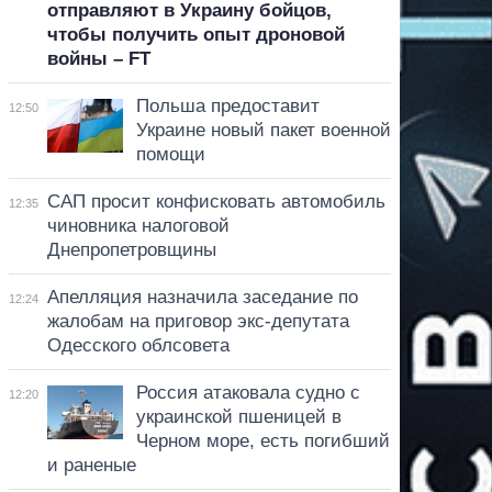
отправляют в Украину бойцов,
чтобы получить опыт дроновой
войны – FT
Польша предоставит
12:50
Украине новый пакет военной
помощи
САП просит конфисковать автомобиль
12:35
чиновника налоговой
Днепропетровщины
Апелляция назначила заседание по
12:24
жалобам на приговор экс-депутата
Одесского облсовета
Россия атаковала судно с
12:20
украинской пшеницей в
Черном море, есть погибший
и раненые