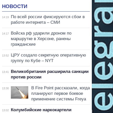
НОВОСТИ
По всей россии фиксируются сбои в
14:19
работе интернета – СМИ
Войска рф ударили дроном по
14:17
маршрутке в Херсоне, ранены
гражданские
ЦРУ создало секретную оперативную
13:52
группу по Кубе – NYT
Великобритания расширила санкции
13:41
против россии
В Fire Point рассказали, когда
13:30
планируют первое боевое
применение системы Freya
Колумбийские наркокартели
13:02