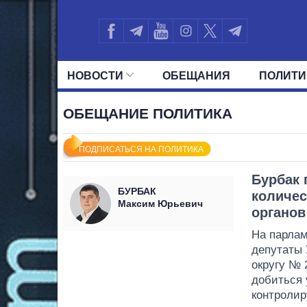
НОВОСТИ
ОБЕЩАНИЯ
ПОЛИТИ
ВСЕ ПОЛИТИКИ
ПРЕЗИДЕНТ И ОФ
ОБЕЩАНИЕ ПОЛИТИКА
ПОДПИСАТЬСЯ НА ПОЛИТИКА
Бурбак
БУРБАК
количес
Максим Юрьевич
органов
На парлам
депутаты 
округу №
добиться 
контролир