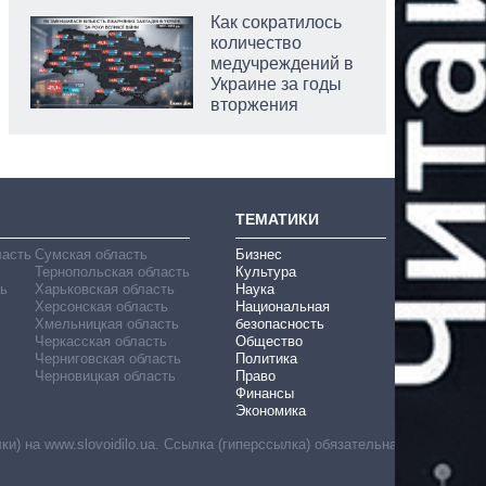
Как сократилось
количество
медучреждений в
Украине за годы
вторжения
ТЕМАТИКИ
ласть
Сумская область
Бизнес
Тернопольская область
Культура
ь
Харьковская область
Наука
Херсонская область
Национальная
Хмельницкая область
безопасность
Черкасская область
Общество
Черниговская область
Политика
Черновицкая область
Право
Финансы
Экономика
) на www.slovoidilo.ua. Ссылка (гиперссылка) обязательна