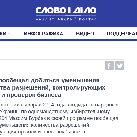
КИ
ИНФОГРАФИКА
ВИДЕО
ПОДДЕРЖА
ИС
ЛЕНТА
ВЕРХОВНАЯ РАДА
СОБЫТИЯ
СТАТЬИ
КАБИНЕТ МИНИСТРОВ
МНЕНИЯ
ОБЗОРЫ
ГЛАВЫ ОБЛАДМИНИ
ДАЙДЖЕСТЫ
ПОЛИТИКА
ДЕПУТАТЫ
ЭКОНОМИКА
КОМИТЕТЫ
ФРАКЦИИ
ОБЩЕСТВО
ОКРУГА
МИР
 пообещал добиться уменьшения
тва разрешений, контролирующих
 и проверок бизнеса
ентских выборах 2014 года кандидат в народные
Украины по одномандатному избирательному
 204
Максим Бурбак
в своей программе пообещал
уменьшения количества разрешений,
ующих органов и проверок бизнеса.