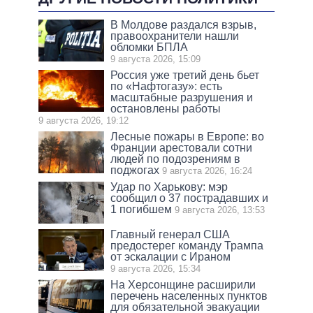
В Молдове раздался взрыв,
правоохранители нашли
обломки БПЛА
9 августа 2026, 15:09
Россия уже третий день бьет
по «Нафтогазу»: есть
масштабные разрушения и
остановлены работы
9 августа 2026, 19:12
Лесные пожары в Европе: во
Франции арестовали сотни
людей по подозрениям в
поджогах
9 августа 2026, 16:24
Удар по Харькову: мэр
сообщил о 37 пострадавших и
1 погибшем
9 августа 2026, 13:53
Главный генерал США
предостерег команду Трампа
от эскалации с Ираном
9 августа 2026, 15:34
На Херсонщине расширили
перечень населенных пунктов
для обязательной эвакуации