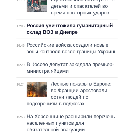
17:19
детьми и спасателей во
время повторных ударов
Россия уничтожила гуманитарный
17:06
склад ВОЗ в Днепре
Российские войска создали новые
16:43
зоны контроля возле границы Украины
В Косово депутат закидала премьер-
16:29
министра яйцами
Лесные пожары в Европе:
16:24
во Франции арестовали
сотни людей по
подозрениям в поджогах
На Херсонщине расширили перечень
15:53
населенных пунктов для
обязательной эвакуации