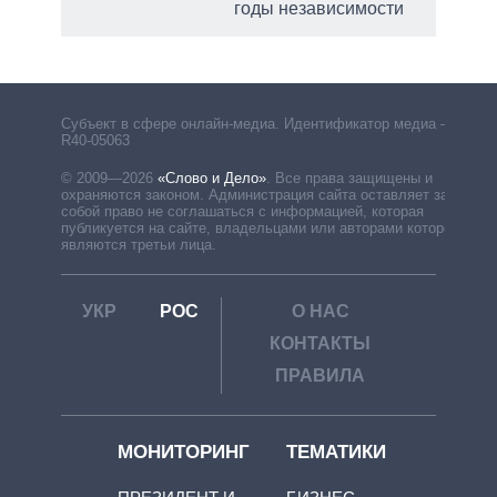
годы независимости
Субъект в сфере онлайн-медиа. Идентификатор медиа –
R40-05063
© 2009—2026
«Слово и Дело»
.
Все права защищены и
охраняются законом. Администрация сайта оставляет за
собой право не соглашаться с информацией, которая
публикуется на сайте, владельцами или авторами которой
являются третьи лица.
УКР
РОС
О НАС
КОНТАКТЫ
ПРАВИЛА
МОНИТОРИНГ
ТЕМАТИКИ