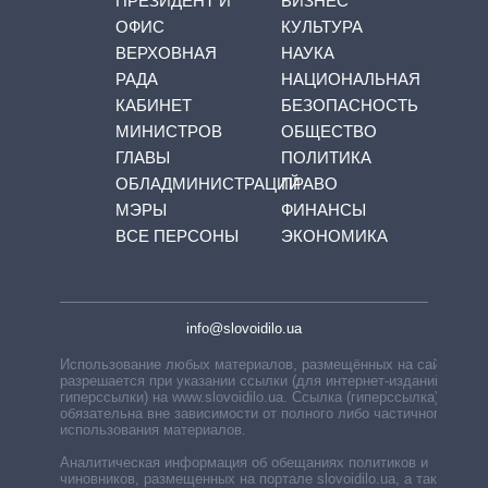
ПРЕЗИДЕНТ И
БИЗНЕС
ОФИС
КУЛЬТУРА
ВЕРХОВНАЯ
НАУКА
РАДА
НАЦИОНАЛЬНАЯ
КАБИНЕТ
БЕЗОПАСНОСТЬ
МИНИСТРОВ
ОБЩЕСТВО
ГЛАВЫ
ПОЛИТИКА
ОБЛАДМИНИСТРАЦИЙ
ПРАВО
МЭРЫ
ФИНАНСЫ
ВСЕ ПЕРСОНЫ
ЭКОНОМИКА
info@slovoidilo.ua
Использование любых материалов, размещённых на сайте,
разрешается при указании ссылки (для интернет-изданий —
гиперссылки) на www.slovoidilo.ua. Ссылка (гиперссылка)
обязательна вне зависимости от полного либо частичного
использования материалов.
Аналитическая информация об обещаниях политиков и
чиновников, размещенных на портале slovoidilo.ua, а также