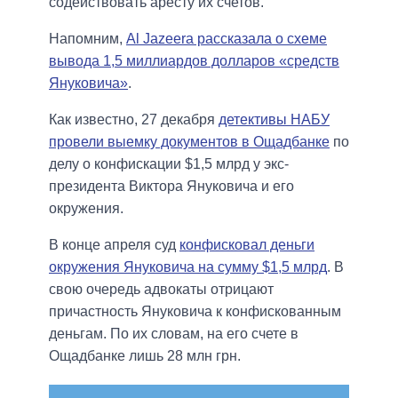
содействовать аресту их счетов.
Напомним,
Al Jazeera рассказала о схеме
вывода 1,5 миллиардов долларов «средств
Януковича»
.
Как известно, 27 декабря
детективы НАБУ
провели выемку документов в Ощадбанке
по
делу о конфискации $1,5 млрд у экс-
президента Виктора Януковича и его
окружения.
В конце апреля суд
конфисковал деньги
окружения Януковича на сумму $1,5 млрд
. В
свою очередь адвокаты отрицают
причастность Януковича к конфискованным
деньгам. По их словам, на его счете в
Ощадбанке лишь 28 млн грн.