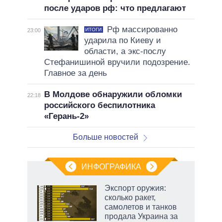
после ударов рф: что предлагают
Рф массированно
ИТОГИ
23:00
ударила по Киеву и
области, а экс-послу
Стефанишиной вручили подозрение.
Главное за день
В Молдове обнаружили обломки
22:18
российского беспилотника
«Герань-2»
Больше новостей
ИНФОГРАФИКА
рифы
Экспорт оружия:
у в
сколько ракет,
 на
самолетов и танков
продала Украина за