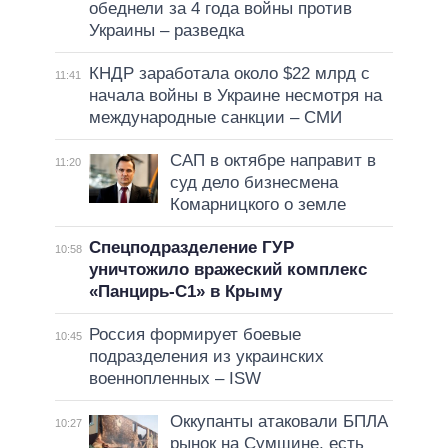
обеднели за 4 года войны против
Украины – разведка
КНДР заработала около $22 млрд с
11:41
начала войны в Украине несмотря на
международные санкции – СМИ
САП в октябре направит в
11:20
суд дело бизнесмена
Комарницкого о земле
Спецподразделение ГУР
10:58
уничтожило вражеский комплекс
«Панцирь-С1» в Крыму
Россия формирует боевые
10:45
подразделения из украинских
военнопленных – ISW
Оккупанты атаковали БПЛА
10:27
рынок на Сумщине, есть