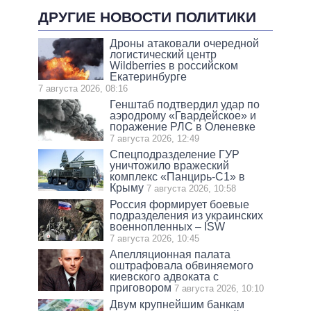
ДРУГИЕ НОВОСТИ ПОЛИТИКИ
Дроны атаковали очередной
логистический центр
Wildberries в российском
Екатеринбурге
7 августа 2026, 08:16
Генштаб подтвердил удар по
аэродрому «Гвардейское» и
поражение РЛС в Оленевке
7 августа 2026, 12:49
Спецподразделение ГУР
уничтожило вражеский
комплекс «Панцирь-С1» в
Крыму
7 августа 2026, 10:58
Россия формирует боевые
подразделения из украинских
военнопленных – ISW
7 августа 2026, 10:45
Апелляционная палата
оштрафовала обвиняемого
киевского адвоката с
приговором
7 августа 2026, 10:10
Двум крупнейшим банкам