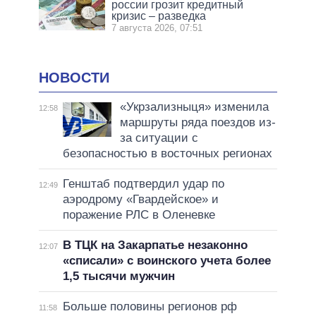
россии грозит кредитный
кризис – разведка
7 августа 2026, 07:51
НОВОСТИ
«Укрзализныця» изменила
12:58
маршруты ряда поездов из-
за ситуации с
безопасностью в восточных регионах
Генштаб подтвердил удар по
12:49
аэродрому «Гвардейское» и
поражение РЛС в Оленевке
В ТЦК на Закарпатье незаконно
12:07
«списали» с воинского учета более
1,5 тысячи мужчин
Больше половины регионов рф
11:58