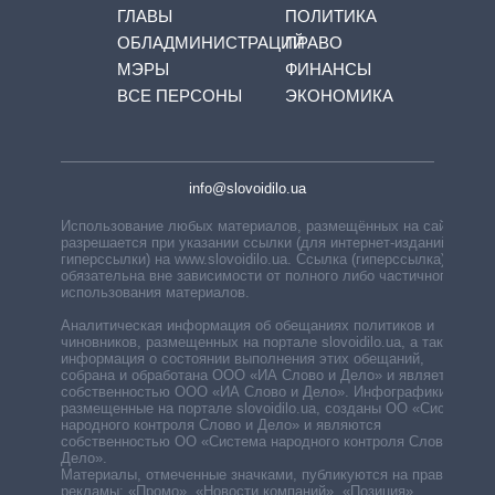
ГЛАВЫ
ПОЛИТИКА
ОБЛАДМИНИСТРАЦИЙ
ПРАВО
МЭРЫ
ФИНАНСЫ
ВСЕ ПЕРСОНЫ
ЭКОНОМИКА
info@slovoidilo.ua
Использование любых материалов, размещённых на сайте,
разрешается при указании ссылки (для интернет-изданий —
гиперссылки) на www.slovoidilo.ua. Ссылка (гиперссылка)
обязательна вне зависимости от полного либо частичного
использования материалов.
Аналитическая информация об обещаниях политиков и
чиновников, размещенных на портале slovoidilo.ua, а также
информация о состоянии выполнения этих обещаний,
собрана и обработана ООО «ИА Слово и Дело» и является
собственностью ООО «ИА Слово и Дело». Инфографики,
размещенные на портале slovoidilo.ua, созданы ОО «Система
народного контроля Слово и Дело» и являются
собственностью ОО «Система народного контроля Слово и
Дело».
Материалы, отмеченные значками, публикуются на правах
рекламы: «Промо», «Новости компаний», «Позиция»,