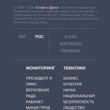
© 2009—2026
«Слово и Дело»
.
Все права защищены и
охраняются законом. Администрация сайта оставляет за
собой право не соглашаться с информацией, которая
публикуется на сайте, владельцами или авторами которой
являются третьи лица.
УКР
РОС
О НАС
КОНТАКТЫ
ПРАВИЛА
МОНИТОРИНГ
ТЕМАТИКИ
ПРЕЗИДЕНТ И
БИЗНЕС
ОФИС
КУЛЬТУРА
ВЕРХОВНАЯ
НАУКА
РАДА
НАЦИОНАЛЬНАЯ
КАБИНЕТ
БЕЗОПАСНОСТЬ
МИНИСТРОВ
ОБЩЕСТВО