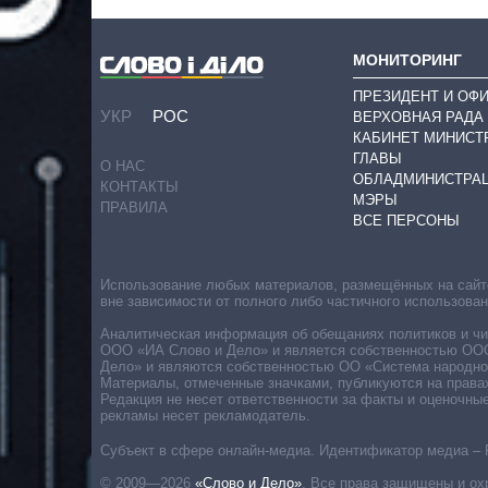
МОНИТОРИНГ
ПРЕЗИДЕНТ И ОФ
УКР
РОС
ВЕРХОВНАЯ РАДА
КАБИНЕТ МИНИСТ
ГЛАВЫ
О НАС
ОБЛАДМИНИСТРА
КОНТАКТЫ
МЭРЫ
ПРАВИЛА
ВСЕ ПЕРСОНЫ
Использование любых материалов, размещённых на сайте,
вне зависимости от полного либо частичного использова
Аналитическая информация об обещаниях политиков и чин
ООО «ИА Слово и Дело» и является собственностью ООО 
Дело» и являются собственностью ОО «Система народног
Материалы, отмеченные значками, публикуются на права
Редакция не несет ответственности за факты и оценочны
рекламы несет рекламодатель.
Субъект в сфере онлайн-медиа. Идентификатор медиа – 
© 2009—2026
«Слово и Дело»
.
Все права защищены и ох