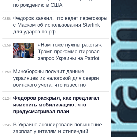
по рождению в США
Федоров заявил, что ведет переговоры
03:56
с Маском об использования Starlink
для ударов по рф
«Нам тоже нужны ракеты»:
02:59
Трамп прокомментировал
запрос Украины на Patriot
Минобороны получит данные
01:59
украинцев из налоговой для сверки
воинского учета: что известно
Федоров раскрыл, как предлагал
01:24
изменить мобилизацию: что
предусматривал план
В Украине анонсировали повышение
23:45
зарплат учителям и стипендий