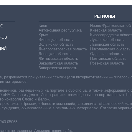
РЕГИОНЫ
Киев
Ивано-Франковская об
ИС
Автономная республика
Киевская область
Крым
Кировоградская област
РОВ
Винницкая область
Луганская область
Волынская область
Львовская область
ЦИЙ
Днепропетровская область
Николаевская область
Донецкая область
Одесская область
Житомирская область
Полтавская область
Закарпатская область
Ровенская область
Запорожская область
 разрешается при указании ссылки (для интернет-изданий — гиперссылки
ния материалов.
овников, размещенных на портале slovoidilo.ua, а также информация о 
«ИА Слово и Дело». Инфографики, размещенные на портале slovoidilo.
о контроля Слово и Дело».
х рекламы: «Промо», «Новости компаний», «Позиция», «Партнерский мат
е суждения, обнародованные в рекламных материалах. Согласно украин
R40-05063
раняются законом. Администрация сайта