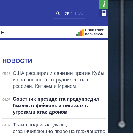
УКР
РОС
Сравнение
ТЬ
политиков
СТРАЦИЙ
МЭРЫ
ВСЕ ПЕРСОНЫ
НОВОСТИ
США расширили санкции против Кубы
05:17
из-за военного сотрудничества с
россией, Китаем и Ираном
Советник президента предупредил
04:57
бизнес о фейковых письмах с
угрозами атак дронов
Трамп подписал указы,
04:39
ограничивающие право на гражданство