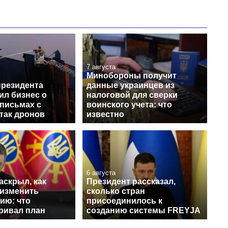
7 августа
Минобороны получит
президента
данные украинцев из
ил бизнес о
налоговой для сверки
письмах с
воинского учета: что
так дронов
известно
6 августа
аскрыл, как
Президент рассказал,
 изменить
сколько стран
ию: что
присоединилось к
ривал план
созданию системы FREYJA