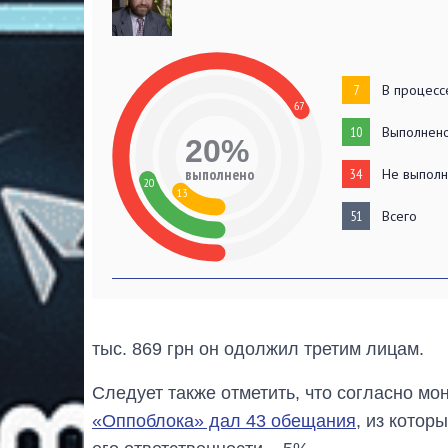
7
В процесс
67
10
Выполнен
20%
выполнено
34
Не выпол
20
13
51
Всего
тыс. 869 грн он одолжил третим лицам.
Следует также отметить, что согласно мо
«Оппоблока» дал 43 обещания
, из котор