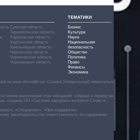
ТЕМАТИКИ
ласть
Сумская область
Бизнес
Тернопольская область
Культура
ь
Харьковская область
Наука
Херсонская область
Национальная
Хмельницкая область
безопасность
Черкасская область
Общество
Черниговская область
Политика
Черновицкая область
Право
Финансы
Экономика
) на www.slovoidilo.ua. Ссылка (гиперссылка) обязательна
состоянии выполнения этих обещаний, собрана и обработана
ua, созданы ОО «Система народного контроля Слово и
ериал», «Спецпроект», «При поддержке».
скому законодательству ответственность за содержание