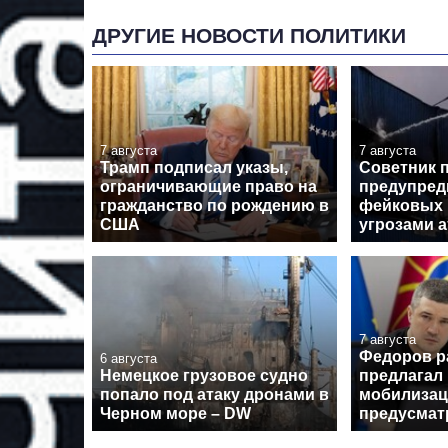
ДРУГИЕ НОВОСТИ ПОЛИТИКИ
7 августа
7 августа
Трамп подписал указы,
Советник 
ограничивающие право на
предупред
гражданство по рождению в
фейковых 
США
угрозами а
7 августа
Федоров р
6 августа
Немецкое грузовое судно
предлагал
попало под атаку дронами в
мобилизац
Черном море – DW
предусмат