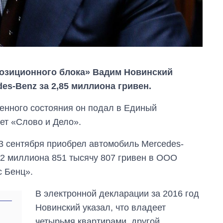
позиционного блока» Вадим Новинский
s-Benz за 2,85 миллиона гривен.
енного состояния он подал в Единый
ет «Слово и Дело».
3 сентября приобрел автомобиль Mercedes-
 2 миллиона 851 тысячу 807 гривен в ООО
 Бенц».
Как за 10 лет
изменилось
В электронной декларации за 2016 год
количество
Новинский указал, что владеет
поступающих в
бакалавриат,
четырьмя квартирами, другой