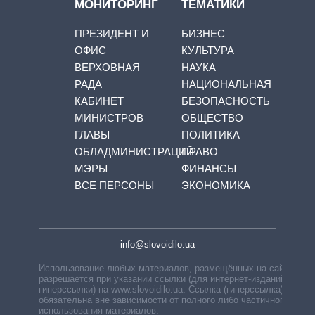
МОНИТОРИНГ
ТЕМАТИКИ
ПРЕЗИДЕНТ И
БИЗНЕС
ОФИС
КУЛЬТУРА
ВЕРХОВНАЯ
НАУКА
РАДА
НАЦИОНАЛЬНАЯ
КАБИНЕТ
БЕЗОПАСНОСТЬ
МИНИСТРОВ
ОБЩЕСТВО
ГЛАВЫ
ПОЛИТИКА
ОБЛАДМИНИСТРАЦИЙ
ПРАВО
МЭРЫ
ФИНАНСЫ
ВСЕ ПЕРСОНЫ
ЭКОНОМИКА
info@slovoidilo.ua
Использование любых материалов, размещённых на сайте,
разрешается при указании ссылки (для интернет-изданий —
гиперссылки) на www.slovoidilo.ua. Ссылка (гиперссылка)
обязательна вне зависимости от полного либо частичного
использования материалов.