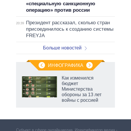
«специальную санкционную
операцию» против россии
Президент рассказал, сколько стран
20:39
присоединилось к созданию системы
FREYJA
Больше новостей
ИНФОГРАФИКА
рифы
Как изменился
у в
бюджет
 на
Министерства
обороны за 13 лет
войны с россией
Субъект в сфере онлайн-медиа. Идентификатор медиа –