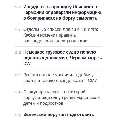
Инцидент в аэропорту Лейпцига: в
22:03
Германии опровергли информацию
о боеприпасах на борту самолета
Отдельные списки для зимы и лета:
21:49
Кабмин изменит правила
распределения электроэнергии
Немецкое грузовое судно попало
21:29
под атаку дронами в Черном море –
DW
Россия в июле увеличила добычу
21:25
нефти и газового конденсата – СМИ
С оккупированных территорий
20:46
вернули еще одну группу украинских
детей и подростков
Зеленский поручил подготовить
20:41