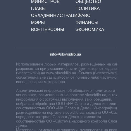
МИНИСТРОВ
ОБЩЕСТВО
ГЛАВЫ
ПОЛИТИКА
ОБЛАДМИНИСТРАЦИЙ
ПРАВО
МЭРЫ
ФИНАНСЫ
ВСЕ ПЕРСОНЫ
ЭКОНОМИКА
info@slovoidilo.ua
Использование любых материалов, размещённых на сайте,
разрешается при указании ссылки (для интернет-изданий —
гиперссылки) на www.slovoidilo.ua. Ссылка (гиперссылка)
обязательна вне зависимости от полного либо частичного
использования материалов.
Аналитическая информация об обещаниях политиков и
чиновников, размещенных на портале slovoidilo.ua, а также
информация о состоянии выполнения этих обещаний,
собрана и обработана ООО «ИА Слово и Дело» и является
собственностью ООО «ИА Слово и Дело». Инфографики,
размещенные на портале slovoidilo.ua, созданы ОО «Система
народного контроля Слово и Дело» и являются
собственностью ОО «Система народного контроля Слово и
Дело».
Материалы, отмеченные значками, публикуются на правах