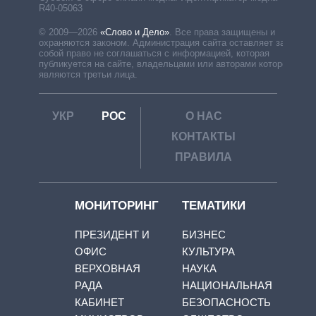
R40-05063
© 2009—2026
«Слово и Дело»
.
Все права защищены и
охраняются законом. Администрация сайта оставляет за
собой право не соглашаться с информацией, которая
публикуется на сайте, владельцами или авторами которой
являются третьи лица.
УКР
РОС
О НАС
КОНТАКТЫ
ПРАВИЛА
МОНИТОРИНГ
ТЕМАТИКИ
ПРЕЗИДЕНТ И
БИЗНЕС
ОФИС
КУЛЬТУРА
ВЕРХОВНАЯ
НАУКА
РАДА
НАЦИОНАЛЬНАЯ
КАБИНЕТ
БЕЗОПАСНОСТЬ