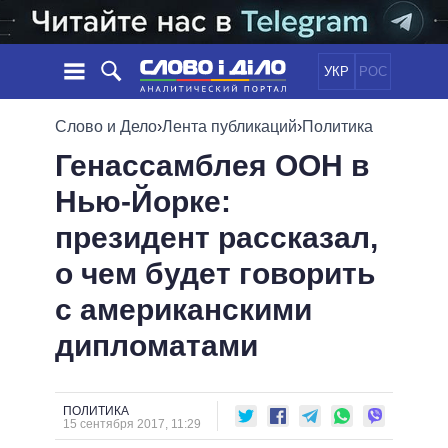
УКР
РОС
НОВОСТИ
Слово и Дело
›
Лента публикаций
›
Политика
Генассамблея ООН в
ОБЕЩАНИЯ
ЛЕНТА
ПОЛИТИКА
Нью-Йорке:
СОБЫТИЯ
ЭКОНОМИКА
ПОЛИТИКИ
президент рассказал,
СТАТЬИ
ОБЩЕСТВО
ИНФОГРАФИКА
МНЕНИЯ
МИР
ВСЕ ПОЛИТИКИ
о чем будет говорить
ОБЗОРЫ
ПРЕЗИДЕНТ И ОФИС
с американскими
ВИДЕО
ДАЙДЖЕСТЫ
ВЕРХОВНАЯ РАДА
дипломатами
ПОДДЕРЖАТЬ
КАБИНЕТ МИНИСТРОВ
ГЛАВЫ ОБЛАДМИНИСТРАЦИЙ
СРАВНЕНИЕ ПОЛИТИКОВ
МЭРЫ
ПОЛИТИКА
15 сентября 2017, 11:29
ВСЕ ПЕРСОНЫ