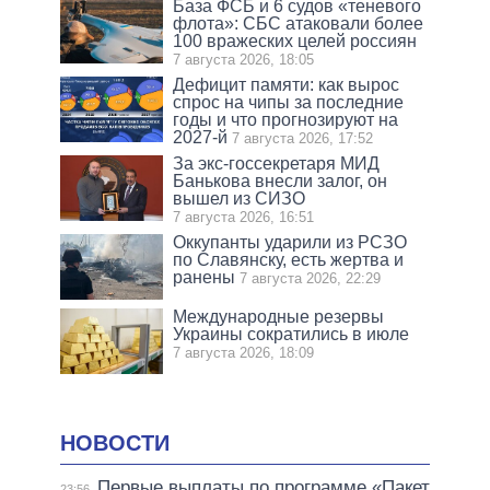
База ФСБ и 6 судов «теневого
флота»: СБС атаковали более
100 вражеских целей россиян
7 августа 2026, 18:05
Дефицит памяти: как вырос
спрос на чипы за последние
годы и что прогнозируют на
2027-й
7 августа 2026, 17:52
За экс-госсекретаря МИД
Банькова внесли залог, он
вышел из СИЗО
7 августа 2026, 16:51
Оккупанты ударили из РСЗО
по Славянску, есть жертва и
ранены
7 августа 2026, 22:29
Международные резервы
Украины сократились в июле
7 августа 2026, 18:09
НОВОСТИ
Первые выплаты по программе «Пакет
23:56