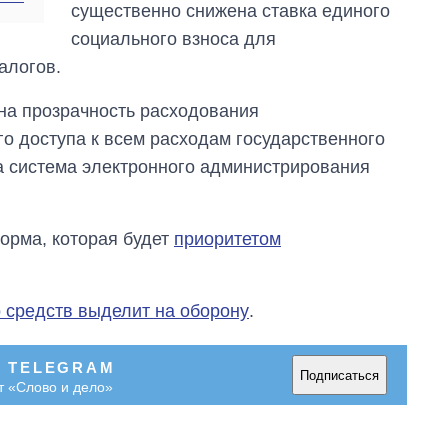
существенно снижена ставка единого
социального взноса для
алогов.
ена прозрачность расходования
го доступа к всем расходам государственного
а система электронного администрирования
орма, которая будет
приоритетом
о средств выделит на оборону
.
В TELEGRAM
Подписаться
т «Слово и дело»