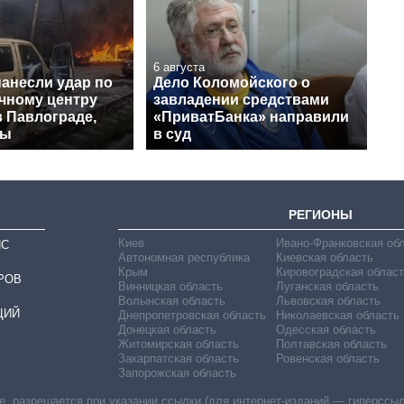
6 августа
нанесли удар по
Дело Коломойского о
чному центру
завладении средствами
в Павлограде,
«ПриватБанка» направили
вы
в суд
РЕГИОНЫ
Киев
Ивано-Франковская об
ИС
Автономная республика
Киевская область
Крым
Кировоградская област
РОВ
Винницкая область
Луганская область
Волынская область
Львовская область
ЦИЙ
Днепропетровская область
Николаевская область
Донецкая область
Одесская область
Житомирская область
Полтавская область
Закарпатская область
Ровенская область
Запорожская область
 разрешается при указании ссылки (для интернет-изданий — гиперссылки