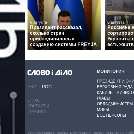
6 августа
6 августа
Президент рассказал,
Россияне 
сколько стран
сортирово
присоединилось к
Укрпочты 
созданию системы FREYJA
есть жерт
МОНИТОРИНГ
ПРЕЗИДЕНТ И ОФ
УКР
РОС
ВЕРХОВНАЯ РАДА
КАБИНЕТ МИНИСТ
ГЛАВЫ
О НАС
ОБЛАДМИНИСТРА
КОНТАКТЫ
МЭРЫ
ПРАВИЛА
ВСЕ ПЕРСОНЫ
Использование любых материалов, размещённых на сайте,