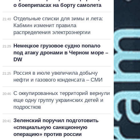
о боеприпасах на борту самолета
Отдельные списки для зимы и лета:
21:49
Кабмин изменит правила
распределения электроэнергии
Немецкое грузовое судно попало
21:29
под атаку дронами в Черном море –
DW
Россия в июле увеличила добычу
21:25
нефти и газового конденсата – СМИ
С оккупированных территорий вернули
20:46
еще одну группу украинских детей и
подростков
Зеленский поручил подготовить
20:41
«специальную санкционную
операцию» против россии