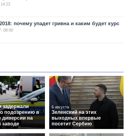
 14:22
018: почему упадет гривна и каким будет курс
, 08:00
и задержали
6 августа
по подозрению в
Зеленский на этих
е диверсии на
выходных впервые
 заводе
посетит Сербию