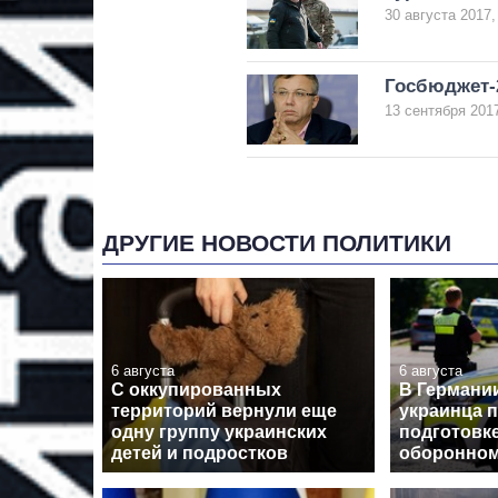
30 августа 2017,
Госбюджет-2
13 сентября 2017
ДРУГИЕ НОВОСТИ ПОЛИТИКИ
6 августа
6 августа
С оккупированных
В Германи
территорий вернули еще
украинца 
одну группу украинских
подготовк
детей и подростков
оборонном