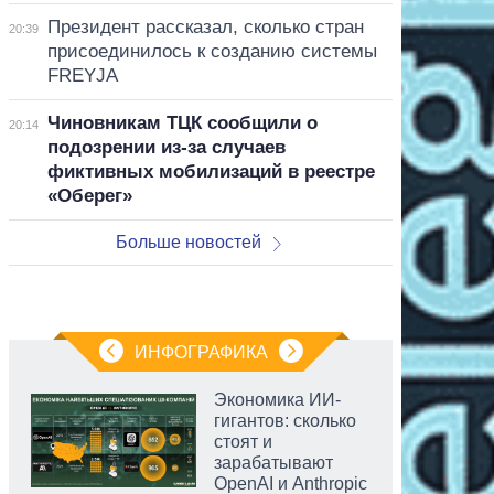
Президент рассказал, сколько стран
20:39
присоединилось к созданию системы
FREYJA
Чиновникам ТЦК сообщили о
20:14
подозрении из-за случаев
фиктивных мобилизаций в реестре
«Оберег»
Больше новостей
ИНФОГРАФИКА
Экономика ИИ-
гигантов: сколько
стоят и
зарабатывают
OpenAI и Anthropic