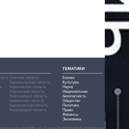
ТЕМАТИКИ
ласть
Сумская область
Бизнес
Тернопольская область
Культура
ь
Харьковская область
Наука
Херсонская область
Национальная
Хмельницкая область
безопасность
Черкасская область
Общество
Черниговская область
Политика
Черновицкая область
Право
Финансы
Экономика
) на www.slovoidilo.ua. Ссылка (гиперссылка) обязательна