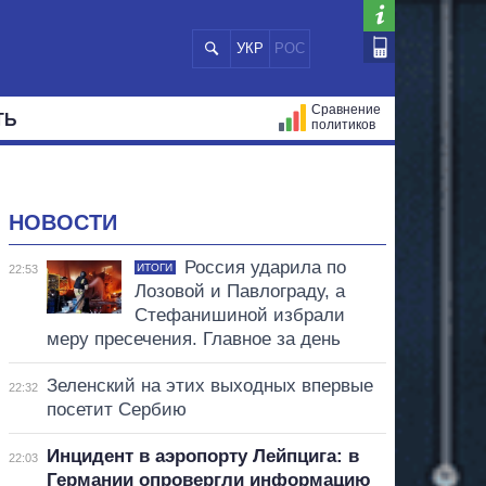
УКР
РОС
Сравнение
ТЬ
политиков
СТРАЦИЙ
МЭРЫ
ВСЕ ПЕРСОНЫ
НОВОСТИ
Россия ударила по
ИТОГИ
22:53
Лозовой и Павлограду, а
Стефанишиной избрали
меру пресечения. Главное за день
Зеленский на этих выходных впервые
22:32
посетит Сербию
Инцидент в аэропорту Лейпцига: в
22:03
Германии опровергли информацию