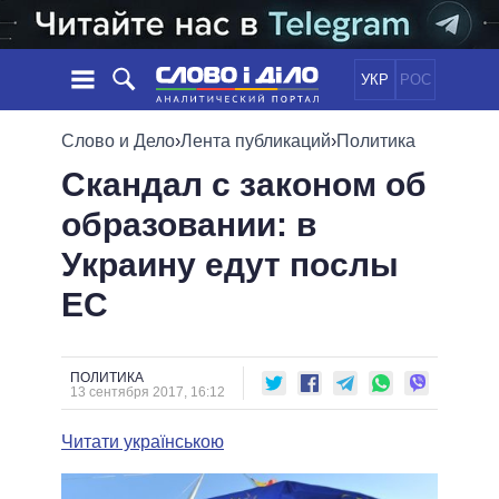
УКР
РОС
НОВОСТИ
Слово и Дело
›
Лента публикаций
›
Политика
Скандал с законом об
ОБЕЩАНИЯ
ЛЕНТА
ПОЛИТИКА
образовании: в
СОБЫТИЯ
ЭКОНОМИКА
ПОЛИТИКИ
Украину едут послы
СТАТЬИ
ОБЩЕСТВО
ИНФОГРАФИКА
МНЕНИЯ
МИР
ВСЕ ПОЛИТИКИ
ЕС
ОБЗОРЫ
ПРЕЗИДЕНТ И ОФИС
ВИДЕО
ДАЙДЖЕСТЫ
ВЕРХОВНАЯ РАДА
ПОЛИТИКА
ПОДДЕРЖАТЬ
КАБИНЕТ МИНИСТРОВ
13 сентября 2017, 16:12
ГЛАВЫ ОБЛАДМИНИСТРАЦИЙ
СРАВНЕНИЕ ПОЛИТИКОВ
Читати українською
МЭРЫ
ВСЕ ПЕРСОНЫ