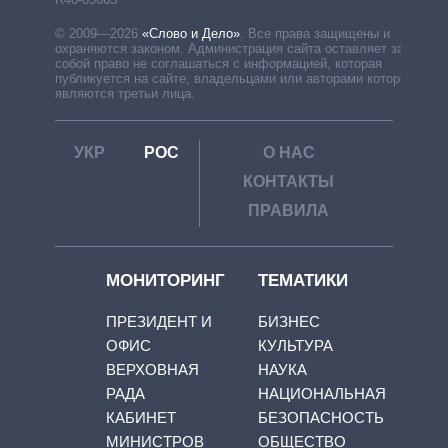
© 2009—2026
«Слово и Дело»
.
Все права защищены и
охраняются законом. Администрация сайта оставляет за
собой право не соглашаться с информацией, которая
публикуется на сайте, владельцами или авторами которой
являются третьи лица.
УКР
РОС
О НАС
КОНТАКТЫ
ПРАВИЛА
МОНИТОРИНГ
ТЕМАТИКИ
ПРЕЗИДЕНТ И
БИЗНЕС
ОФИС
КУЛЬТУРА
ВЕРХОВНАЯ
НАУКА
РАДА
НАЦИОНАЛЬНАЯ
КАБИНЕТ
БЕЗОПАСНОСТЬ
МИНИСТРОВ
ОБЩЕСТВО