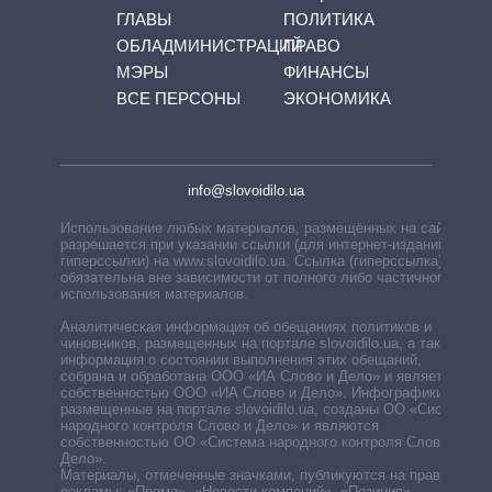
ГЛАВЫ
ПОЛИТИКА
ОБЛАДМИНИСТРАЦИЙ
ПРАВО
МЭРЫ
ФИНАНСЫ
ВСЕ ПЕРСОНЫ
ЭКОНОМИКА
info@slovoidilo.ua
Использование любых материалов, размещённых на сайте,
разрешается при указании ссылки (для интернет-изданий —
гиперссылки) на www.slovoidilo.ua. Ссылка (гиперссылка)
обязательна вне зависимости от полного либо частичного
использования материалов.
Аналитическая информация об обещаниях политиков и
чиновников, размещенных на портале slovoidilo.ua, а также
информация о состоянии выполнения этих обещаний,
собрана и обработана ООО «ИА Слово и Дело» и является
собственностью ООО «ИА Слово и Дело». Инфографики,
размещенные на портале slovoidilo.ua, созданы ОО «Система
народного контроля Слово и Дело» и являются
собственностью ОО «Система народного контроля Слово и
Дело».
Материалы, отмеченные значками, публикуются на правах
рекламы: «Промо», «Новости компаний», «Позиция»,