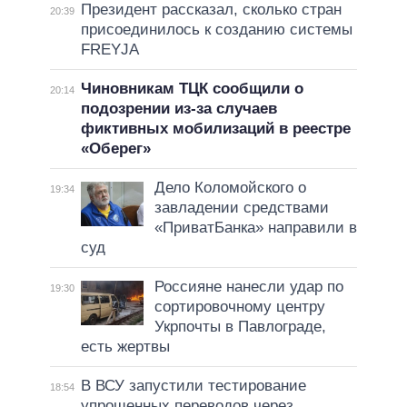
Президент рассказал, сколько стран
20:39
присоединилось к созданию системы
FREYJA
Чиновникам ТЦК сообщили о
20:14
подозрении из-за случаев
фиктивных мобилизаций в реестре
«Оберег»
Дело Коломойского о
19:34
завладении средствами
«ПриватБанка» направили в
суд
Россияне нанесли удар по
19:30
сортировочному центру
Укрпочты в Павлограде,
есть жертвы
В ВСУ запустили тестирование
18:54
упрощенных переводов через