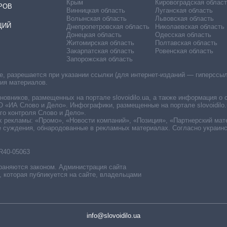
Крым
Кировоградская област
РОВ
Винницкая область
Луганская область
Волынская область
Львовская область
ЦИЙ
Днепропетровская область
Николаевская область
Донецкая область
Одесская область
Житомирская область
Полтавская область
Закарпатская область
Ровенская область
Запорожская область
 разрешается при указании ссылки (для интернет-изданий — гиперссылки
ния материалов.
овников, размещенных на портале slovoidilo.ua, а также информация о 
«ИА Слово и Дело». Инфографики, размещенные на портале slovoidilo.
о контроля Слово и Дело».
х рекламы: «Промо», «Новости компаний», «Позиция», «Партнерский мат
е суждения, обнародованные в рекламных материалах. Согласно украин
R40-05063
раняются законом. Администрация сайта
, которая публикуется на сайте, владельцами
info@slovoidilo.ua