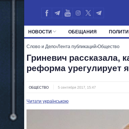
НОВОСТИ
ОБЕЩАНИЯ
ПОЛИТИ
ВСЕ ПОЛИТИКИ
ПРЕЗИДЕНТ И ОФ
Слово и Дело
›
Лента публикаций
›
Общество
Гриневич рассказала, 
реформа урегулирует 
ОБЩЕСТВО
5 сентября 2017, 15:47
Читати українською