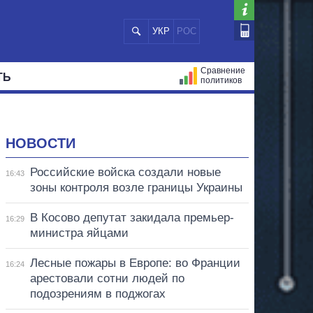
УКР
РОС
Сравнение
ТЬ
политиков
СТРАЦИЙ
МЭРЫ
ВСЕ ПЕРСОНЫ
НОВОСТИ
Российские войска создали новые
16:43
зоны контроля возле границы Украины
В Косово депутат закидала премьер-
16:29
министра яйцами
Лесные пожары в Европе: во Франции
16:24
арестовали сотни людей по
подозрениям в поджогах