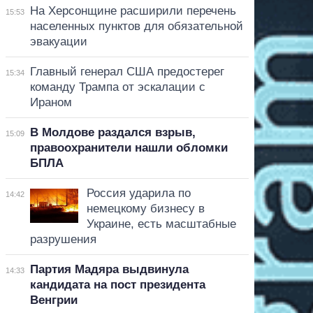
На Херсонщине расширили перечень
15:53
населенных пунктов для обязательной
эвакуации
Главный генерал США предостерег
15:34
команду Трампа от эскалации с
Ираном
В Молдове раздался взрыв,
15:09
правоохранители нашли обломки
БПЛА
Россия ударила по
14:42
немецкому бизнесу в
Украине, есть масштабные
разрушения
Партия Мадяра выдвинула
14:33
кандидата на пост президента
Венгрии