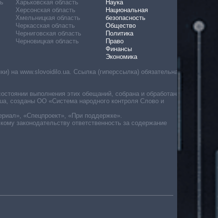
ь
Харьковская область
Наука
Херсонская область
Национальная
Хмельницкая область
безопасность
Черкасская область
Общество
Черниговская область
Политика
Черновицкая область
Право
Финансы
Экономика
) на www.slovoidilo.ua. Ссылка (гиперссылка) обязательна
состоянии выполнения этих обещаний, собрана и обработана
ua, созданы ОО «Система народного контроля Слово и
ериал», «Спецпроект», «При поддержке».
скому законодательству ответственность за содержание