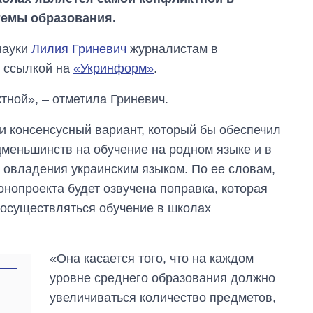
темы образования.
науки
Лилия Гриневич
журналистам в
о ссылкой на
«Укринформ»
.
тной», – отметила Гриневич.
ти консенсусный вариант, который бы обеспечил
меньшинств на обучение на родном языке и в
 овладения украинским языком. По ее словам,
нопроекта будет озвучена поправка, которая
 осуществляться обучение в школах
Дефицит памяти:
как вырос спрос
на чипы за
«Она касается того, что на каждом
последние годы и
что прогнозируют
уровне среднего образования должно
на 2027-й
увеличиваться количество предметов,