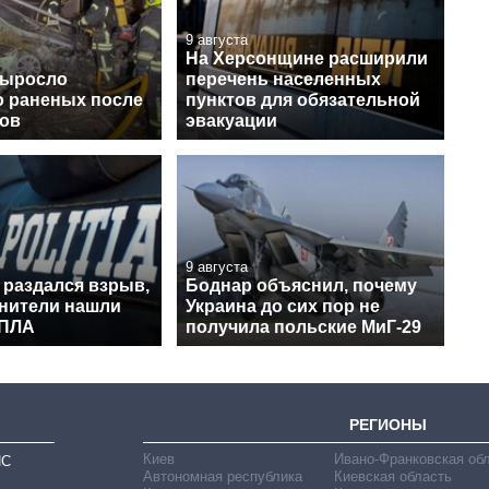
9 августа
На Херсонщине расширили
выросло
перечень населенных
о раненых после
пунктов для обязательной
нов
эвакуации
9 августа
 раздался взрыв,
Боднар объяснил, почему
нители нашли
Украина до сих пор не
БПЛА
получила польские МиГ-29
РЕГИОНЫ
Киев
Ивано-Франковская об
ИС
Автономная республика
Киевская область