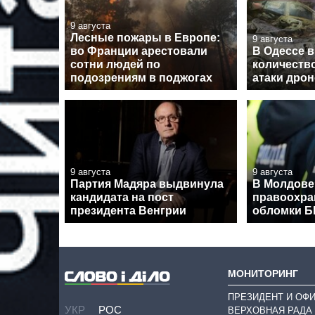
9 августа
Лесные пожары в Европе:
9 августа
во Франции арестовали
В Одессе 
сотни людей по
количеств
подозрениям в поджогах
атаки дро
9 августа
9 августа
Партия Мадяра выдвинула
В Молдове
кандидата на пост
правоохра
президента Венгрии
обломки 
МОНИТОРИНГ
ПРЕЗИДЕНТ И ОФ
УКР
РОС
ВЕРХОВНАЯ РАДА