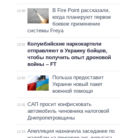
В Fire Point рассказали,
13:30
когда планируют первое
боевое применение
системы Freya
Колумбийские наркокартели
13:02
отправляют в Украину бойцов,
чтобы получить опыт дроновой
войны – FT
Польша предоставит
12:50
Украине новый пакет
военной помощи
САП просит конфисковать
12:35
автомобиль чиновника налоговой
Днепропетровщины
Апелляция назначила заседание по
12:24
жалобам на приговор экс-депутата