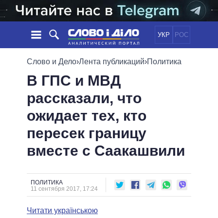
УКР
РОС
НОВОСТИ
Слово и Дело
›
Лента публикаций
›
Политика
В ГПС и МВД
ОБЕЩАНИЯ
ЛЕНТА
ПОЛИТИКА
рассказали, что
СОБЫТИЯ
ЭКОНОМИКА
ПОЛИТИКИ
ожидает тех, кто
СТАТЬИ
ОБЩЕСТВО
ИНФОГРАФИКА
МНЕНИЯ
МИР
ВСЕ ПОЛИТИКИ
пересек границу
ОБЗОРЫ
ПРЕЗИДЕНТ И ОФИС
вместе с Саакашвили
ВИДЕО
ДАЙДЖЕСТЫ
ВЕРХОВНАЯ РАДА
ПОДДЕРЖАТЬ
КАБИНЕТ МИНИСТРОВ
ГЛАВЫ ОБЛАДМИНИСТРАЦИЙ
ПОЛИТИКА
СРАВНЕНИЕ ПОЛИТИКОВ
11 сентября 2017, 17:24
МЭРЫ
Читати українською
ВСЕ ПЕРСОНЫ