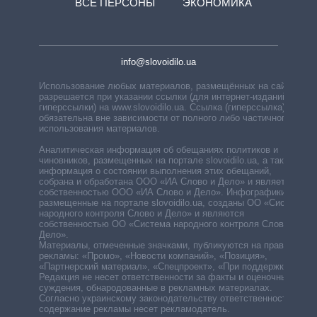
ВСЕ ПЕРСОНЫ
ЭКОНОМИКА
info@slovoidilo.ua
Использование любых материалов, размещённых на сайте,
разрешается при указании ссылки (для интернет-изданий —
гиперссылки) на www.slovoidilo.ua. Ссылка (гиперссылка)
обязательна вне зависимости от полного либо частичного
использования материалов.
Аналитическая информация об обещаниях политиков и
чиновников, размещенных на портале slovoidilo.ua, а также
информация о состоянии выполнения этих обещаний,
собрана и обработана ООО «ИА Слово и Дело» и является
собственностью ООО «ИА Слово и Дело». Инфографики,
размещенные на портале slovoidilo.ua, созданы ОО «Система
народного контроля Слово и Дело» и являются
собственностью ОО «Система народного контроля Слово и
Дело».
Материалы, отмеченные значками, публикуются на правах
рекламы: «Промо», «Новости компаний», «Позиция»,
«Партнерский материал», «Спецпроект», «При поддержке».
Редакция не несет ответственности за факты и оценочные
суждения, обнародованные в рекламных материалах.
Согласно украинскому законодательству ответственность за
содержание рекламы несет рекламодатель.