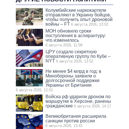
Колумбийские наркокартели
отправляют в Украину бойцов,
чтобы получить опыт дроновой
войны – FT
6 августа 2026, 13:02
МОН обновило сроки
поступления в аспирантуру:
что изменилось
6 августа 2026, 11:09
ЦРУ создало секретную
оперативную группу по Кубе –
NYT
6 августа 2026, 13:52
Не менее $4 млрд в год: в
Минобороны заявили о
долгосрочной поддержке
Украины от Британии
6 августа 2026, 12:01
Войска рф ударили дроном по
маршрутке в Херсоне, ранены
гражданские
6 августа 2026, 14:17
Великобритания расширила
санкции против россии
6 августа 2026, 13:41