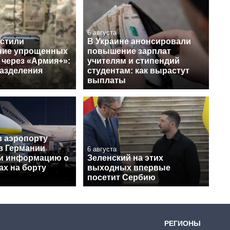
6 августа
устили
В Украине анонсировали
ние упрощенных
повышение зарплат
 через «Армия+»:
учителям и стипендий
разделения
студентам: как вырастут
выплаты
в аэропорту
в Германии
6 августа
и информацию о
Зеленский на этих
ах на борту
выходных впервые
посетит Сербию
РЕГИОНЫ