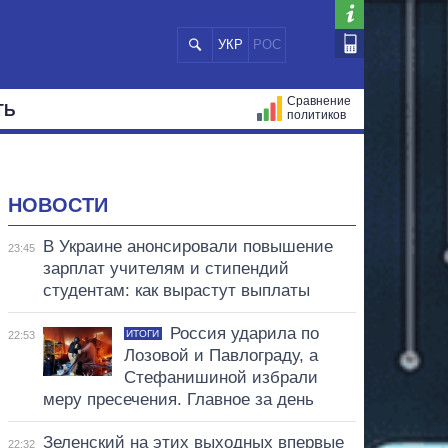
УКР
РОС
Сравнение
ТЬ
политиков
СТРАЦИЙ
МЭРЫ
ВСЕ ПЕРСОНЫ
НОВОСТИ
В Украине анонсировали повышение
23:45
зарплат учителям и стипендий
студентам: как вырастут выплаты
Россия ударила по
ИТОГИ
22:53
Лозовой и Павлограду, а
Стефанишиной избрали
меру пресечения. Главное за день
Зеленский на этих выходных впервые
22:32