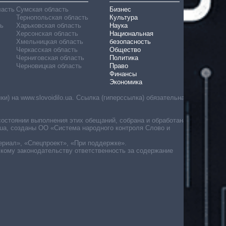
ласть
Сумская область
Бизнес
Тернопольская область
Культура
ь
Харьковская область
Наука
Херсонская область
Национальная
Хмельницкая область
безопасность
Черкасская область
Общество
Черниговская область
Политика
Черновицкая область
Право
Финансы
Экономика
) на www.slovoidilo.ua. Ссылка (гиперссылка) обязательна
состоянии выполнения этих обещаний, собрана и обработана
ua, созданы ОО «Система народного контроля Слово и
ериал», «Спецпроект», «При поддержке».
скому законодательству ответственность за содержание