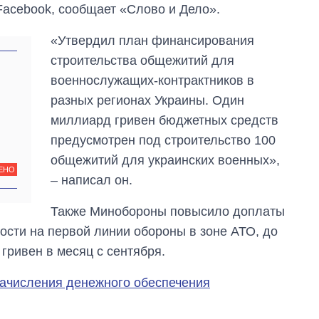
Facebook, сообщает «Слово и Дело».
«Утвердил план финансирования
строительства общежитий для
военнослужащих-контрактников в
разных регионах Украины. Один
миллиард гривен бюджетных средств
предусмотрен под строительство 100
общежитий для украинских военных»,
ЕНО
– написал он.
Также Минобороны повысило доплаты
ти на первой линии обороны в зоне АТО, до
Как за 10 лет
 гривен в месяц с сентября.
изменилось
количество
начисления денежного обеспечения
поступающих в
бакалавриат,
магистратуру и