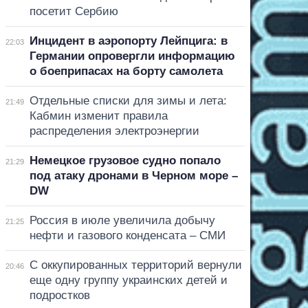
посетит Сербию
Инцидент в аэропорту Лейпцига: в
22:03
Германии опровергли информацию
о боеприпасах на борту самолета
Отдельные списки для зимы и лета:
21:49
Кабмин изменит правила
распределения электроэнергии
Немецкое грузовое судно попало
21:29
под атаку дронами в Черном море –
DW
Россия в июле увеличила добычу
21:25
нефти и газового конденсата – СМИ
С оккупированных территорий вернули
20:46
еще одну группу украинских детей и
подростков