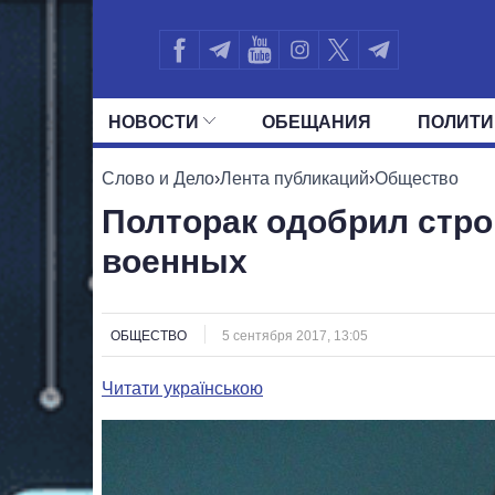
НОВОСТИ
ОБЕЩАНИЯ
ПОЛИТИ
ВСЕ ПОЛИТИКИ
ПРЕЗИДЕНТ И ОФ
Слово и Дело
›
Лента публикаций
›
Общество
Полторак одобрил стр
военных
ОБЩЕСТВО
5 сентября 2017, 13:05
Читати українською