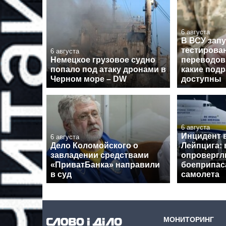
6 августа
В ВСУ зап
тестирова
6 августа
Немецкое грузовое судно
переводов
попало под атаку дронами в
какие под
Черном море – DW
доступны
6 августа
Инцидент 
6 августа
Дело Коломойского о
Лейпцига: 
завладении средствами
опровергл
«ПриватБанка» направили
боеприпас
в суд
самолета
МОНИТОРИНГ