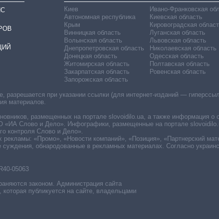
Киев
Ивано-Франковская об
ИС
Автономная республика
Киевская область
Крым
Кировоградская област
РОВ
Винницкая область
Луганская область
Волынская область
Львовская область
ЦИЙ
Днепропетровская область
Николаевская область
Донецкая область
Одесская область
Житомирская область
Полтавская область
Закарпатская область
Ровенская область
Запорожская область
 разрешается при указании ссылки (для интернет-изданий — гиперссылки
ния материалов.
овников, размещенных на портале slovoidilo.ua, а также информация о 
«ИА Слово и Дело». Инфографики, размещенные на портале slovoidilo.
о контроля Слово и Дело».
х рекламы: «Промо», «Новости компаний», «Позиция», «Партнерский мат
е суждения, обнародованные в рекламных материалах. Согласно украин
R40-05063
раняются законом. Администрация сайта
, которая публикуется на сайте, владельцами