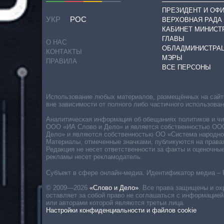
ПРЕЗИДЕНТ И ОФ
УКР
РОС
ВЕРХОВНАЯ РАДА
КАБИНЕТ МИНИСТ
ГЛАВЫ
О НАС
ОБЛАДМИНИСТРА
КОНТАКТЫ
МЭРЫ
ПРАВИЛА
ВСЕ ПЕРСОНЫ
Использование любых материалов, размещённых на сайте,
вне зависимости от полного либо частичного использова
Аналитическая информация об обещаниях политиков и чин
ООО «ИА Слово и Дело» и является собственностью ООО 
Дело» и являются собственностью ОО «Система народног
Материалы, отмеченные значками, публикуются на права
Редакция не несет ответственности за факты и оценочны
рекламы несет рекламодатель.
Субъект в сфере онлайн-медиа. Идентификатор медиа – 
© 2009—2026
«Слово и Дело»
.
Все права защищены и ох
оставляет за собой право не соглашаться с информацией
или авторами которой являются третьи лица.
Настройки конфиденциальности и файлов cookie