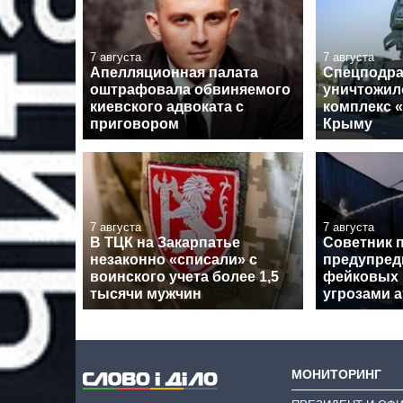
7 августа
7 августа
Апелляционная палата
Спецподра
оштрафовала обвиняемого
уничтожил
киевского адвоката с
комплекс 
приговором
Крыму
7 августа
7 августа
В ТЦК на Закарпатье
Советник 
незаконно «списали» с
предупред
воинского учета более 1,5
фейковых 
тысячи мужчин
угрозами а
МОНИТОРИНГ