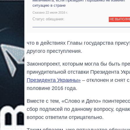
импичмента, если Президент Порошенко не изменит
ситуацию в стране
Сказано 22 июля 2016 г.
Статус обещания:
НЕ ВЫПОЛН
что в действиях Главы государства прис
другого преступления.
Законопроект, которым могла бы быть п
принудительной отставки Президента Ук
Президента Украины»
– отклонен и снят 
половине 2016 года.
Вместе с тем, «Слово и Дело» поинтерес
сбор подписей по данному вопросу, однак
вопрос ответили отрицательно.
Таким образом, уже пятнадцатое обещани