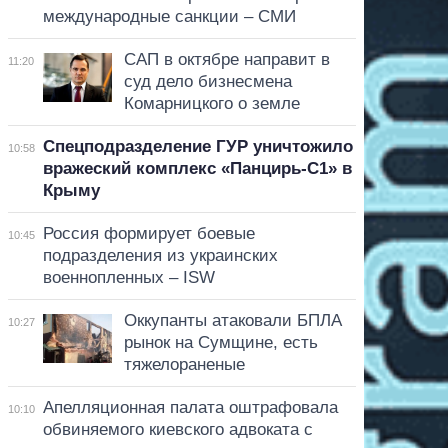
международные санкции – СМИ
САП в октябре направит в
11:20
суд дело бизнесмена
Комарницкого о земле
Спецподразделение ГУР уничтожило
10:58
вражеский комплекс «Панцирь-С1» в
Крыму
Россия формирует боевые
10:45
подразделения из украинских
военнопленных – ISW
Оккупанты атаковали БПЛА
10:27
рынок на Сумщине, есть
тяжелораненые
Апелляционная палата оштрафовала
10:10
обвиняемого киевского адвоката с