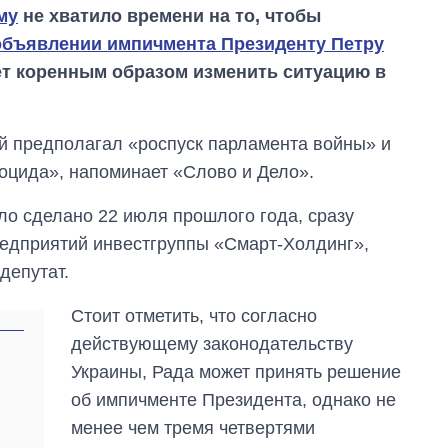
му
не хватило времени на то, чтобы
объявлении импичмента Президенту Петру
жет коренным образом изменить ситуацию в
 предполагал «роспуск парламента войны» и
ноцида», напоминает «Слово и Дело».
ло сделано 22 июля прошлого года, сразу
едприятий инвестгруппы «Смарт-Холдинг»,
депутат.
Стоит отметить, что согласно
действующему законодательству
Как за 10 лет
Украины, Рада может принять решение
изменилось
об импичменте Президента, однако не
количество
поступающих в
менее чем тремя четвертями
бакалавриат,