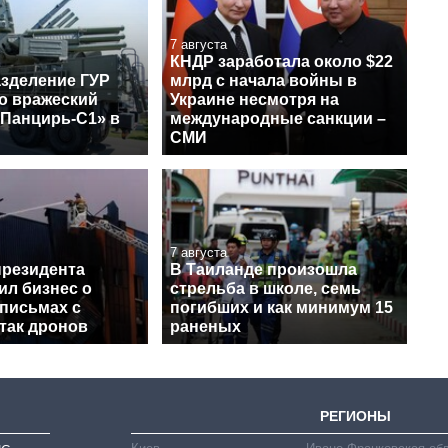
7 августа
КНДР заработала около $22
зделение ГУР
млрд с начала войны в
о вражеский
Украине несмотря на
«Панцирь-С1» в
международные санкции –
СМИ
7 августа
президента
В Таиланде произошла
ил бизнес о
стрельба в школе, семь
письмах с
погибших и как минимум 15
так дронов
раненых
РЕГИОНЫ