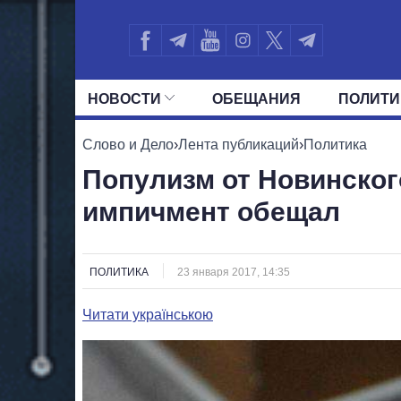
НОВОСТИ
ОБЕЩАНИЯ
ПОЛИТИ
ВСЕ ПОЛИТИКИ
ПРЕЗИДЕНТ И ОФ
Слово и Дело
›
Лента публикаций
›
Политика
Популизм от Новинског
импичмент обещал
ПОЛИТИКА
23 января 2017, 14:35
Читати українською