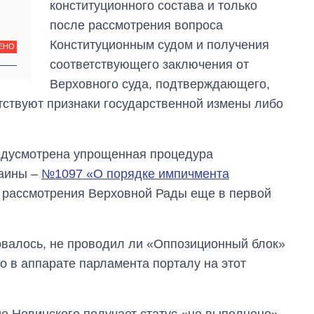
конституционного состава и только
магистратуру и
аспирантуру
после рассмотрения вопроса
Конституционным судом и получения
ЕНО
соответствующего заключения от
Верховного суда, подтверждающего,
утствуют признаки государственной измены либо
редусмотрена упрощенная процедура
раины –
№1097 «О порядке импичмента
с рассмотрения Верховной Рады еще в первой
овалось, не проводил ли «Оппозиционный блок»
о в аппарате парламента порталу на этот
е Новинского получает статус «не выполнено».