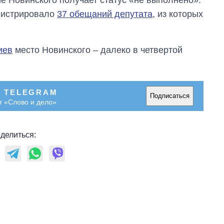
гистрировало
37 обещаний депутата
, из которых
иев
место Новинского – далеко в четвертой
В TELEGRAM
Подписаться
т «Слово и дело»
делиться: