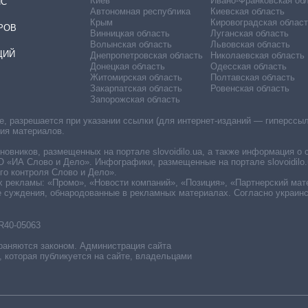
Киев
Ивано-Франковская об
ИС
Автономная республика
Киевская область
Крым
Кировоградская област
РОВ
Винницкая область
Луганская область
Волынская область
Львовская область
ЦИЙ
Днепропетровская область
Николаевская область
Донецкая область
Одесская область
Житомирская область
Полтавская область
Закарпатская область
Ровенская область
Запорожская область
 разрешается при указании ссылки (для интернет-изданий — гиперссылки
ния материалов.
овников, размещенных на портале slovoidilo.ua, а также информация о 
«ИА Слово и Дело». Инфографики, размещенные на портале slovoidilo.
о контроля Слово и Дело».
х рекламы: «Промо», «Новости компаний», «Позиция», «Партнерский мат
е суждения, обнародованные в рекламных материалах. Согласно украин
R40-05063
раняются законом. Администрация сайта
, которая публикуется на сайте, владельцами