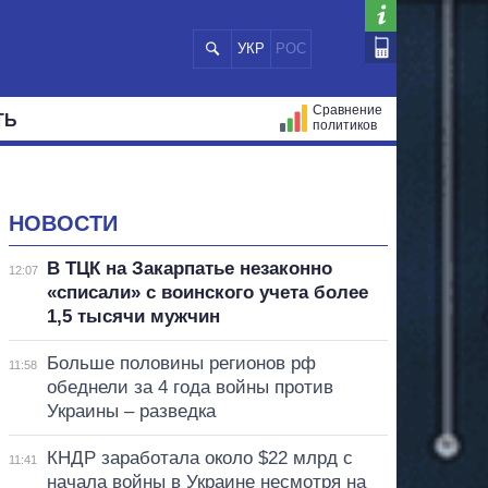
УКР
РОС
Сравнение
ТЬ
политиков
СТРАЦИЙ
МЭРЫ
ВСЕ ПЕРСОНЫ
НОВОСТИ
В ТЦК на Закарпатье незаконно
12:07
«списали» с воинского учета более
1,5 тысячи мужчин
Больше половины регионов рф
11:58
обеднели за 4 года войны против
Украины – разведка
КНДР заработала около $22 млрд с
11:41
начала войны в Украине несмотря на