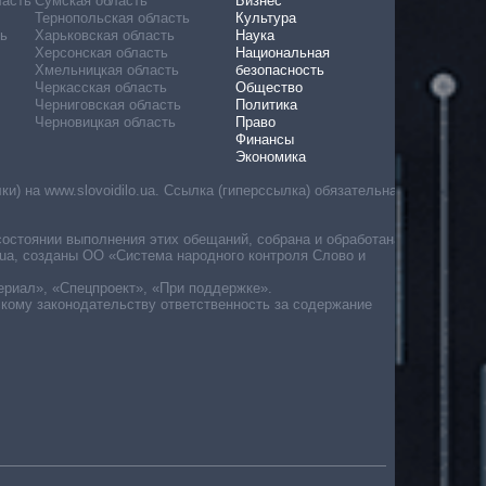
ласть
Сумская область
Бизнес
Тернопольская область
Культура
ь
Харьковская область
Наука
Херсонская область
Национальная
Хмельницкая область
безопасность
Черкасская область
Общество
Черниговская область
Политика
Черновицкая область
Право
Финансы
Экономика
) на www.slovoidilo.ua. Ссылка (гиперссылка) обязательна
состоянии выполнения этих обещаний, собрана и обработана
ua, созданы ОО «Система народного контроля Слово и
ериал», «Спецпроект», «При поддержке».
скому законодательству ответственность за содержание