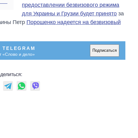
предоставлении безвизового режима
для Украины и Грузии будет принято
за
раины Петр
Порошенко надеется на безвизовый
В TELEGRAM
Подписаться
т «Слово и дело»
делиться: