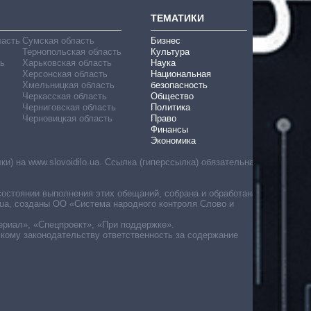
ТЕМАТИКИ
ласть
Сумская область
Бизнес
Тернопольская область
Культура
ь
Харьковская область
Наука
Херсонская область
Национальная
Хмельницкая область
безопасность
Черкасская область
Общество
Черниговская область
Политика
Черновицкая область
Право
Финансы
Экономика
) на www.slovoidilo.ua. Ссылка (гиперссылка) обязательна
состоянии выполнения этих обещаний, собрана и обработана
ua, созданы ОО «Система народного контроля Слово и
ериал», «Спецпроект», «При поддержке».
скому законодательству ответственность за содержание