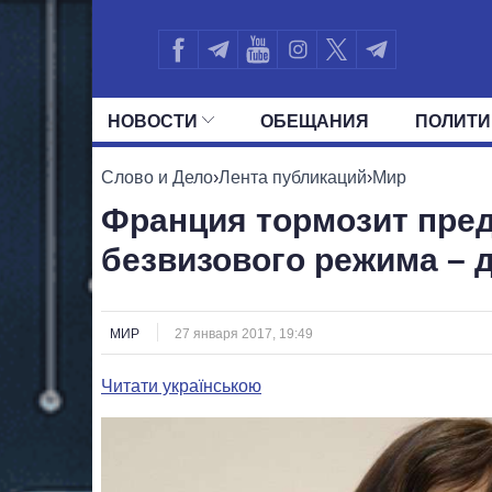
НОВОСТИ
ОБЕЩАНИЯ
ПОЛИТИ
ВСЕ ПОЛИТИКИ
ПРЕЗИДЕНТ И ОФ
Слово и Дело
›
Лента публикаций
›
Мир
Франция тормозит пре
безвизового режима – 
МИР
27 января 2017, 19:49
Читати українською