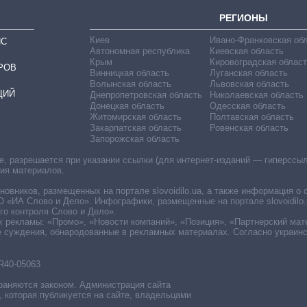
РЕГИОНЫ
Киев
Ивано-Франковская об
ИС
Автономная республика
Киевская область
Крым
Кировоградская област
РОВ
Винницкая область
Луганская область
Волынская область
Львовская область
ЦИЙ
Днепропетровская область
Николаевская область
Донецкая область
Одесская область
Житомирская область
Полтавская область
Закарпатская область
Ровенская область
Запорожская область
 разрешается при указании ссылки (для интернет-изданий — гиперссылки
ния материалов.
овников, размещенных на портале slovoidilo.ua, а также информация о 
«ИА Слово и Дело». Инфографики, размещенные на портале slovoidilo.
о контроля Слово и Дело».
х рекламы: «Промо», «Новости компаний», «Позиция», «Партнерский мат
е суждения, обнародованные в рекламных материалах. Согласно украин
R40-05063
раняются законом. Администрация сайта
, которая публикуется на сайте, владельцами