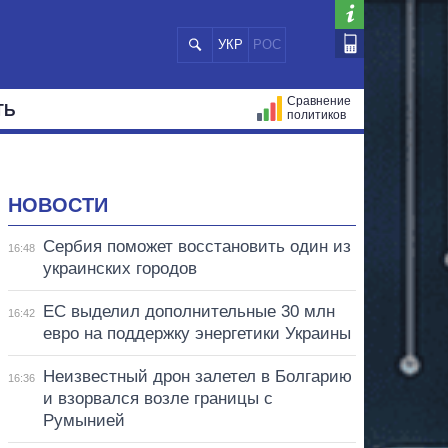
УКР
РОС
Сравнение
ТЬ
политиков
СТРАЦИЙ
МЭРЫ
ВСЕ ПЕРСОНЫ
НОВОСТИ
Сербия поможет восстановить один из
16:48
украинских городов
ЕС выделил дополнительные 30 млн
16:42
евро на поддержку энергетики Украины
Неизвестный дрон залетел в Болгарию
16:36
и взорвался возле границы с
Румынией