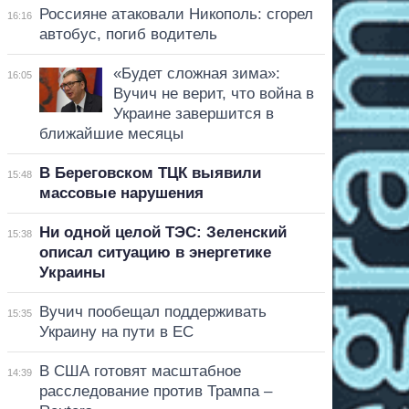
Россияне атаковали Никополь: сгорел
16:16
автобус, погиб водитель
«Будет сложная зима»:
16:05
Вучич не верит, что война в
Украине завершится в
ближайшие месяцы
В Береговском ТЦК выявили
15:48
массовые нарушения
Ни одной целой ТЭС: Зеленский
15:38
описал ситуацию в энергетике
Украины
Вучич пообещал поддерживать
15:35
Украину на пути в ЕС
В США готовят масштабное
14:39
расследование против Трампа –