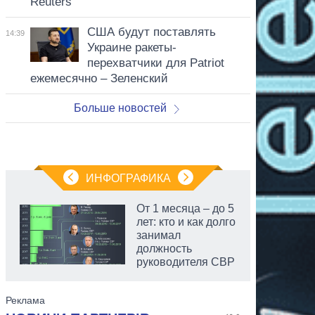
Reuters
США будут поставлять
14:39
Украине ракеты-
перехватчики для Patriot
ежемесячно – Зеленский
Больше новостей
ИНФОГРАФИКА
От 1 месяца – до 5
лет: кто и как долго
занимал
должность
руководителя СВР
аспирант