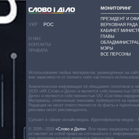
МОНИТОРИНГ
ПРЕЗИДЕНТ И ОФ
УКР
РОС
ВЕРХОВНАЯ РАДА
КАБИНЕТ МИНИСТ
ГЛАВЫ
О НАС
ОБЛАДМИНИСТРА
КОНТАКТЫ
МЭРЫ
ПРАВИЛА
ВСЕ ПЕРСОНЫ
Использование любых материалов, размещённых на сайте,
вне зависимости от полного либо частичного использова
Аналитическая информация об обещаниях политиков и чин
ООО «ИА Слово и Дело» и является собственностью ООО 
Дело» и являются собственностью ОО «Система народног
Материалы, отмеченные значками, публикуются на права
Редакция не несет ответственности за факты и оценочны
рекламы несет рекламодатель.
Субъект в сфере онлайн-медиа. Идентификатор медиа – 
© 2009—2026
«Слово и Дело»
.
Все права защищены и ох
оставляет за собой право не соглашаться с информацией
или авторами которой являются третьи лица.