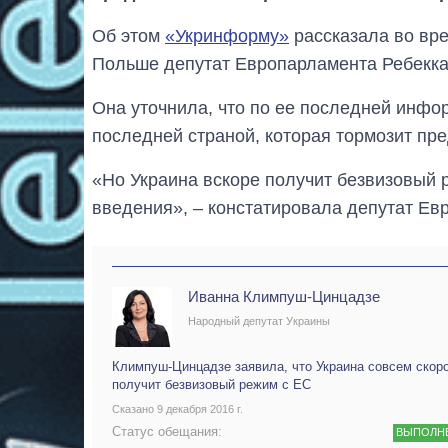
Об этом
«Укринформу»
рассказала во вр
Польше депутат Европарламента Ребекка
Она уточнила, что по ее последней инф
последней страной, которая тормозит пр
«Но Украина вскоре получит безвизовый р
введения», – констатировала депутат Ев
Иванна Климпуш-Цинцадзе
Народный депутат Украины
Климпуш-Цинцадзе заявила, что Украина совсем скор
получит безвизовый режим с ЕС
Сказано 9 декабря 2016 г.
Статус обещания:
ВЫПОЛН