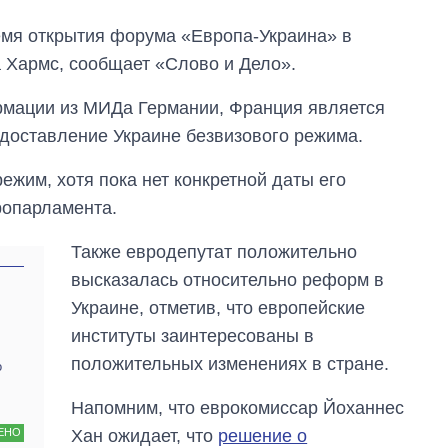
емя открытия форума «Европа-Украина» в
 Хармс, сообщает «Слово и Дело».
ормации из МИДа Германии, Франция является
едоставление Украине безвизового режима.
ежим, хотя пока нет конкретной даты его
ропарламента.
Также евродепутат положительно
высказалась относительно реформ в
Сколько
Украине, отметив, что европейские
картофеля
выращивали в
институты заинтересованы в
Украине до и во
положительных изменениях в стране.
о
время большой
войны
Напомним, что еврокомиссар Йоханнес
Хан ожидает, что
решение о
ЕНО