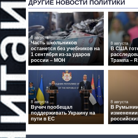
ДРУГИЕ НОВОСТИ ПОЛИТИКИ
8 августа
Часть школьников
8 августа
останется без учебников на
В США гот
1 сентября из-за ударов
расследов
россии – МОН
Трампа – R
8 августа
8 августа
Вучич пообещал
В Румынии
поддерживать Украину на
изменении
пути в ЕС
российски