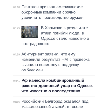
Пентагон призвал американские
09:18
оборонные компании срочно
увеличить производство оружия
В Харькове в результате
08:45
атаки погибли люди, в
Одессе стало известно о
пострадавших
Абитуриент заявил, что ему
04:59
изменили результат НМТ: проверка
выявила возможную подделку –
омбудсмен
Рф нанесла комбинированный
04:41
ракетно-дроновый удар по Одессе:
что известно о последствиях
Российский Белгород оказался под
03:56
массированной атакой, в городе