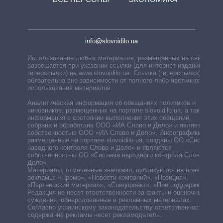
info@slovoidilo.ua
Использование любых материалов, размещённых на сайте,
разрешается при указании ссылки (для интернет-изданий —
гиперссылки) на www.slovoidilo.ua. Ссылка (гиперссылка)
обязательна вне зависимости от полного либо частичного
использования материалов.
Аналитическая информация об обещаниях политиков и
чиновников, размещенных на портале slovoidilo.ua, а также
информация о состоянии выполнения этих обещаний,
собрана и обработана ООО «ИА Слово и Дело» и является
собственностью ООО «ИА Слово и Дело». Инфографики,
размещенные на портале slovoidilo.ua, созданы ОО «Система
народного контроля Слово и Дело» и являются
собственностью ОО «Система народного контроля Слово и
Дело».
Материалы, отмеченные значками, публикуются на правах
рекламы: «Промо», «Новости компаний», «Позиция»,
«Партнерский материал», «Спецпроект», «При поддержке».
Редакция не несет ответственности за факты и оценочные
суждения, обнародованные в рекламных материалах.
Согласно украинскому законодательству ответственность за
содержание рекламы несет рекламодатель.