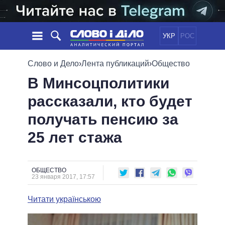
УКР
РОС
НОВОСТИ
Слово и Дело
›
Лента публикаций
›
Общество
В Минсоцполитики
ОБЕЩАНИЯ
ЛЕНТА
ПОЛИТИКА
рассказали, кто будет
СОБЫТИЯ
ЭКОНОМИКА
ПОЛИТИКИ
получать пенсию за
СТАТЬИ
ОБЩЕСТВО
ИНФОГРАФИКА
МНЕНИЯ
МИР
ВСЕ ПОЛИТИКИ
25 лет стажа
ОБЗОРЫ
ПРЕЗИДЕНТ И ОФИС
ВИДЕО
ДАЙДЖЕСТЫ
ВЕРХОВНАЯ РАДА
ОБЩЕСТВО
ПОДДЕРЖАТЬ
КАБИНЕТ МИНИСТРОВ
23 января 2017, 17:57
ГЛАВЫ ОБЛАДМИНИСТРАЦИЙ
СРАВНЕНИЕ ПОЛИТИКОВ
Читати українською
МЭРЫ
ВСЕ ПЕРСОНЫ