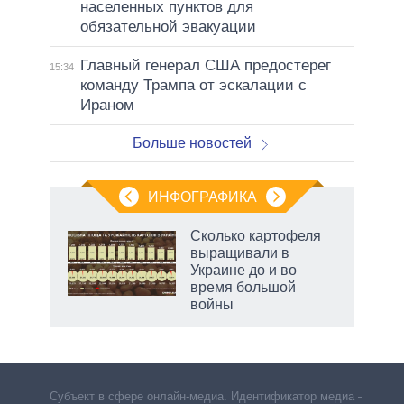
населенных пунктов для
обязательной эвакуации
Главный генерал США предостерег
15:34
команду Трампа от эскалации с
Ираном
Больше новостей
ИНФОГРАФИКА
 как
Сколько картофеля
чипы
выращивали в
ды и
Украине до и во
т на
время большой
войны
рф
Субъект в сфере онлайн-медиа. Идентификатор медиа –