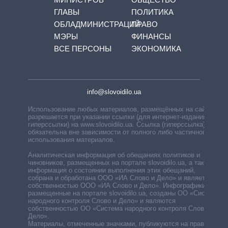
ГЛАВЫ
ПОЛИТИКА
ОБЛАДМИНИСТРАЦИЙ
ПРАВО
МЭРЫ
ФИНАНСЫ
ВСЕ ПЕРСОНЫ
ЭКОНОМИКА
info@slovoidilo.ua
Использование любых материалов, размещённых на сайте,
разрешается при указании ссылки (для интернет-изданий —
гиперссылки) на www.slovoidilo.ua. Ссылка (гиперссылка)
обязательна вне зависимости от полного либо частичного
использования материалов.
Аналитическая информация об обещаниях политиков и
чиновников, размещенных на портале slovoidilo.ua, а также
информация о состоянии выполнения этих обещаний,
собрана и обработана ООО «ИА Слово и Дело» и является
собственностью ООО «ИА Слово и Дело». Инфографики,
размещенные на портале slovoidilo.ua, созданы ОО «Система
народного контроля Слово и Дело» и являются
собственностью ОО «Система народного контроля Слово и
Дело».
Материалы, отмеченные значками, публикуются на правах