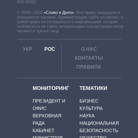
R40-05063
© 2009—2026
«Слово и Дело»
.
Все права защищены и
охраняются законом. Администрация сайта оставляет за
собой право не соглашаться с информацией, которая
публикуется на сайте, владельцами или авторами которой
являются третьи лица.
УКР
РОС
О НАС
КОНТАКТЫ
ПРАВИЛА
МОНИТОРИНГ
ТЕМАТИКИ
ПРЕЗИДЕНТ И
БИЗНЕС
ОФИС
КУЛЬТУРА
ВЕРХОВНАЯ
НАУКА
РАДА
НАЦИОНАЛЬНАЯ
КАБИНЕТ
БЕЗОПАСНОСТЬ
МИНИСТРОВ
ОБЩЕСТВО