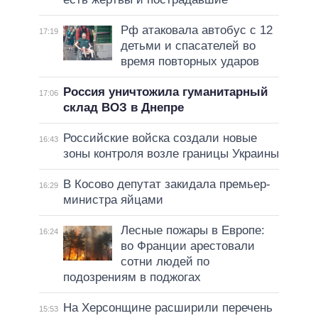
Рф атаковала автобус с 12
17:19
детьми и спасателей во
время повторных ударов
Россия уничтожила гуманитарный
17:06
склад ВОЗ в Днепре
Российские войска создали новые
16:43
зоны контроля возле границы Украины
В Косово депутат закидала премьер-
16:29
министра яйцами
Лесные пожары в Европе:
16:24
во Франции арестовали
сотни людей по
подозрениям в поджогах
На Херсонщине расширили перечень
15:53