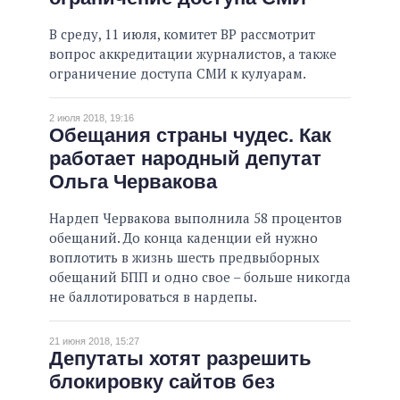
ВСЕ ОБЕЩАНИЯ
В среду, 11 июля, комитет ВР рассмотрит
вопрос аккредитации журналистов, а также
АРХИВНЫЕ ОБЕЩАНИЯ
ограничение доступа СМИ к кулуарам.
2 июля 2018, 19:16
Обещания страны чудес. Как
работает народный депутат
Ольга Червакова
Нардеп Червакова выполнила 58 процентов
обещаний. До конца каденции ей нужно
воплотить в жизнь шесть предвыборных
обещаний БПП и одно свое – больше никогда
не баллотироваться в нардепы.
21 июня 2018, 15:27
Депутаты хотят разрешить
блокировку сайтов без