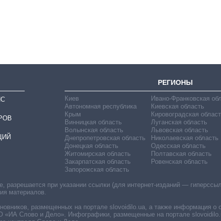
РЕГИОНЫ
Киев
Ивано-Франковская об
ИС
Автономная республика
Киевская область
Крым
Кировоградская област
РОВ
Винницкая область
Луганская область
Волынская область
Львовская область
ЦИЙ
Днепропетровская область
Николаевская область
Донецкая область
Одесская область
Житомирская область
Полтавская область
Закарпатская область
Ровенская область
Запорожская область
 разрешается при указании ссылки (для интернет-изданий — гиперссылки
ния материалов.
овников, размещенных на портале slovoidilo.ua, а также информация о 
«ИА Слово и Дело». Инфографики, размещенные на портале slovoidilo.