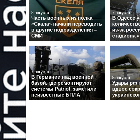
8 августа
7 августа
Часть военных из полка
В Одессе 
«Скала» начали переводить
количеств
в другие подразделения –
из-за росс
СМИ
стадиона 
7 августа
В Германии над военной
8 августа
базой, где ремонтируют
Удары рф 
системы Patriot, заметили
вдвое сокр
неизвестные БПЛА
украинског