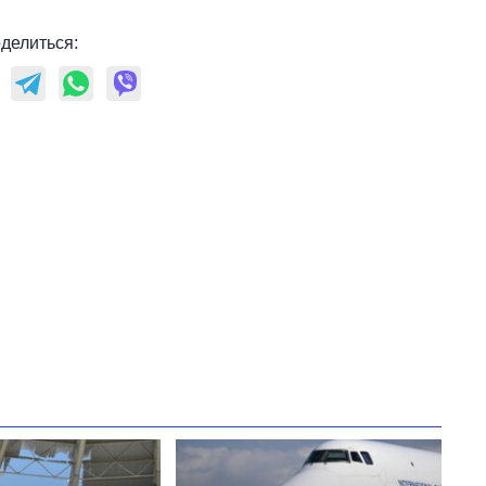
делиться:
Сколько
картофеля
выращивали в
Украине до и во