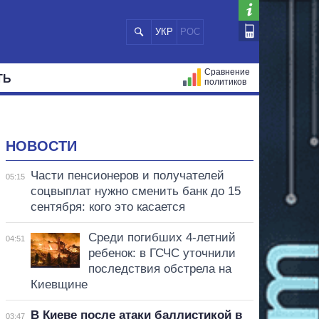
УКР
РОС
Сравнение
ТЬ
политиков
СТРАЦИЙ
МЭРЫ
ВСЕ ПЕРСОНЫ
НОВОСТИ
Части пенсионеров и получателей
05:15
соцвыплат нужно сменить банк до 15
сентября: кого это касается
Среди погибших 4-летний
04:51
ребенок: в ГСЧС уточнили
последствия обстрела на
Киевщине
В Киеве после атаки баллистикой в
03:47