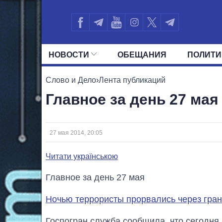
НОВОСТИ
ОБЕЩАНИЯ
ПОЛИТИ
ВСЕ ПОЛИТИКИ
ПРЕЗИДЕНТ И ОФ
Слово и Дело
›
Лента публикаций
Главное за день 27 мая
27 мая 2014, 20:05
Читати українською
Главное за день 27 мая
Ночью террористы прорвались через гра
Госпогран служба сообщила, что сегодня