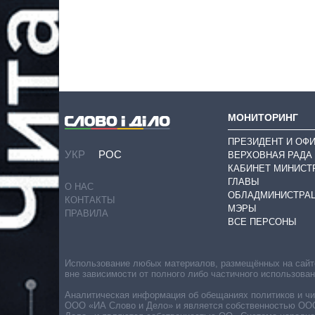
МОНИТОРИНГ
ПРЕЗИДЕНТ И ОФ
УКР
РОС
ВЕРХОВНАЯ РАДА
КАБИНЕТ МИНИСТ
ГЛАВЫ
О НАС
ОБЛАДМИНИСТРА
КОНТАКТЫ
МЭРЫ
ПРАВИЛА
ВСЕ ПЕРСОНЫ
Использование любых материалов, размещённых на сайте,
вне зависимости от полного либо частичного использова
Аналитическая информация об обещаниях политиков и чин
ООО «ИА Слово и Дело» и является собственностью ООО 