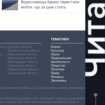
ТЕМАТИКИ
ласть
Сумская область
Бизнес
Тернопольская область
Культура
ь
Харьковская область
Наука
Херсонская область
Национальная
Хмельницкая область
безопасность
Черкасская область
Общество
Черниговская область
Политика
Черновицкая область
Право
Финансы
Экономика
) на www.slovoidilo.ua. Ссылка (гиперссылка) обязательна
состоянии выполнения этих обещаний, собрана и обработана
ua, созданы ОО «Система народного контроля Слово и