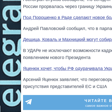
России прорвалась через границу Украин
Под Порошенко в Раде сделают новое б
Андрей Павловский сообщил, что в парл
Дещица, Коваль и Махницкий могут соби
В УДАРе не исключают возможности кадро
появлением нового Президента
Яценюк хочет, чтобы РФ одурачивала Укр
Арсений Яценюк заявляет, что переговор
присутствия представителей ЕС и США
ЧИТАЙТЕ 
самое важное о