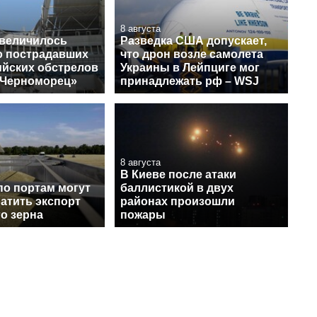
время большой
войны
8 августа
увеличилось
Разведка США допускает,
о пострадавших
что дрон возле самолета
ийских обстрелов
Украины в Лейпциге мог
«Черноморец»
принадлежать рф – WSJ
8 августа
В Киеве после атаки
по портам могут
баллистикой в двух
атить экспорт
районах произошли
о зерна
пожары