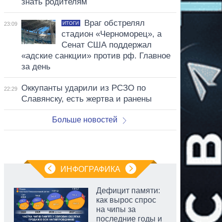
знать родителям
Враг обстрелял
ИТОГИ
23:09
стадион «Черноморец», а
Сенат США поддержал
«адские санкции» против рф. Главное
за день
Оккупанты ударили из РСЗО по
22:29
Славянску, есть жертва и ранены
Больше новостей
ИНФОГРАФИКА
Дефицит памяти:
как вырос спрос
на чипы за
последние годы и