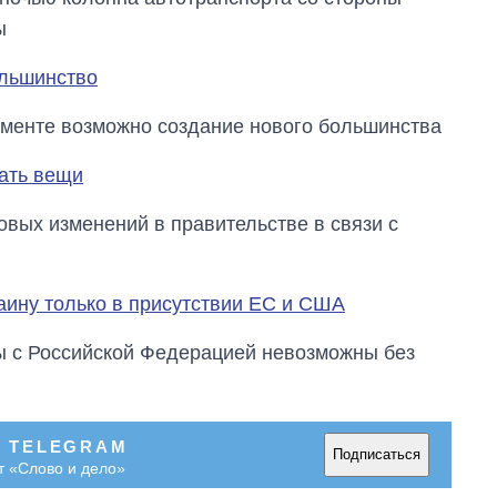
ы
ольшинство
аменте возможно создание нового большинства
рать вещи
вых изменений в правительстве в связи с
аину только в присутствии ЕС и США
ы с Российской Федерацией невозможны без
В TELEGRAM
Подписаться
т «Слово и дело»