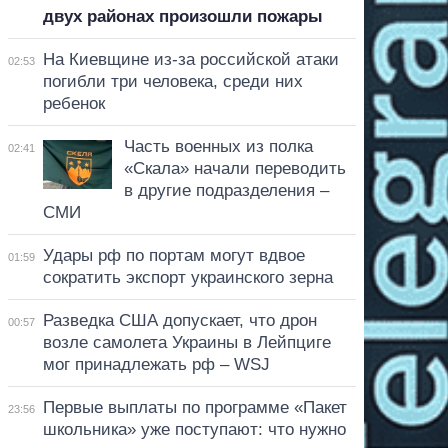
двух районах произошли пожары
На Киевщине из-за российской атаки
02:53
погибли три человека, среди них
ребенок
Часть военных из полка
02:41
«Скала» начали переводить
в другие подразделения –
СМИ
Удары рф по портам могут вдвое
01:59
сократить экспорт украинского зерна
Разведка США допускает, что дрон
00:57
возле самолета Украины в Лейпциге
мог принадлежать рф – WSJ
Первые выплаты по программе «Пакет
23:56
школьника» уже поступают: что нужно