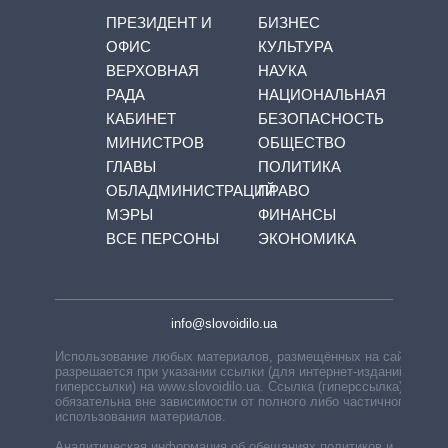
ПРЕЗИДЕНТ И
БИЗНЕС
ОФИС
КУЛЬТУРА
ВЕРХОВНАЯ
НАУКА
РАДА
НАЦИОНАЛЬНАЯ
КАБИНЕТ
БЕЗОПАСНОСТЬ
МИНИСТРОВ
ОБЩЕСТВО
ГЛАВЫ
ПОЛИТИКА
ОБЛАДМИНИСТРАЦИЙ
ПРАВО
МЭРЫ
ФИНАНСЫ
ВСЕ ПЕРСОНЫ
ЭКОНОМИКА
info@slovoidilo.ua
Использование любых материалов, размещённых на сайте,
разрешается при указании ссылки (для интернет-изданий —
гиперссылки) на www.slovoidilo.ua. Ссылка (гиперссылка)
обязательна вне зависимости от полного либо частичного
использования материалов.
Аналитическая информация об обещаниях политиков и