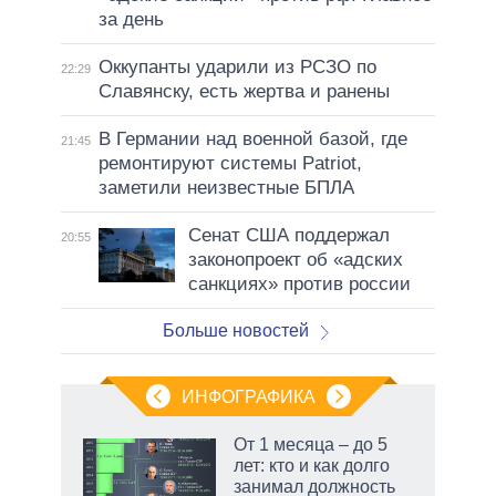
за день
Оккупанты ударили из РСЗО по
22:29
Славянску, есть жертва и ранены
В Германии над военной базой, где
21:45
ремонтируют системы Patriot,
заметили неизвестные БПЛА
Сенат США поддержал
20:55
законопроект об «адских
санкциях» против россии
Больше новостей
ИНФОГРАФИКА
еля
От 1 месяца – до 5
лет: кто и как долго
занимал должность