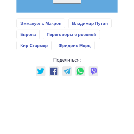
Эммануэль Макрон
Владимир Путин
Европа
Переговоры с россией
Кир Стармер
Фридрих Мерц
Поделиться: