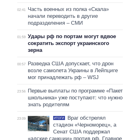
Часть военных из полка «Скала»
02:41
начали переводить в другие
подразделения – СМИ
Удары рф по портам могут вдвое
01:59
сократить экспорт украинского
зерна
Разведка США допускает, что дрон
00:57
возле самолета Украины в Лейпциге
мог принадлежать рф – WSJ
Первые выплаты по программе «Пакет
23:56
школьника» уже поступают: что нужно
знать родителям
Враг обстрелял
ИТОГИ
23:09
стадион «Черноморец», а
Сенат США поддержал
«адские санкции» против рф. Главное