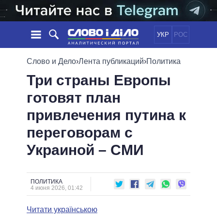
УКР
РОС
НОВОСТИ
Слово и Дело
›
Лента публикаций
›
Политика
Три страны Европы
ОБЕЩАНИЯ
ЛЕНТА
ПОЛИТИКА
готовят план
СОБЫТИЯ
ЭКОНОМИКА
ПОЛИТИКИ
привлечения путина к
СТАТЬИ
ОБЩЕСТВО
ИНФОГРАФИКА
МНЕНИЯ
МИР
ВСЕ ПОЛИТИКИ
переговорам с
ОБЗОРЫ
ПРЕЗИДЕНТ И ОФИС
Украиной – СМИ
ВИДЕО
ДАЙДЖЕСТЫ
ВЕРХОВНАЯ РАДА
ПОДДЕРЖАТЬ
КАБИНЕТ МИНИСТРОВ
ГЛАВЫ ОБЛАДМИНИСТРАЦИЙ
ПОЛИТИКА
СРАВНЕНИЕ ПОЛИТИКОВ
4 июня 2026, 01:42
МЭРЫ
Читати українською
ВСЕ ПЕРСОНЫ