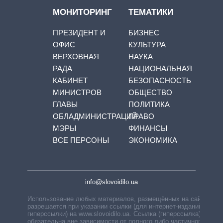
МОНИТОРИНГ
ТЕМАТИКИ
ПРЕЗИДЕНТ И
БИЗНЕС
ОФИС
КУЛЬТУРА
ВЕРХОВНАЯ
НАУКА
РАДА
НАЦИОНАЛЬНАЯ
КАБИНЕТ
БЕЗОПАСНОСТЬ
МИНИСТРОВ
ОБЩЕСТВО
ГЛАВЫ
ПОЛИТИКА
ОБЛАДМИНИСТРАЦИЙ
ПРАВО
МЭРЫ
ФИНАНСЫ
ВСЕ ПЕРСОНЫ
ЭКОНОМИКА
info@slovoidilo.ua
Использование любых материалов, размещённых на сайте,
разрешается при указании ссылки (для интернет-изданий —
гиперссылки) на www.slovoidilo.ua. Ссылка (гиперссылка)
обязательна вне зависимости от полного либо частичного