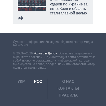
ударов по Украине за
лето: Киев и область
стали главной целью
рф
Субъект в сфере онлайн-медиа. Идентификатор медиа –
R40-05063
© 2009—2026
«Слово и Дело»
.
Все права защищены и
охраняются законом. Администрация сайта оставляет за
собой право не соглашаться с информацией, которая
публикуется на сайте, владельцами или авторами которой
являются третьи лица.
УКР
РОС
О НАС
КОНТАКТЫ
ПРАВИЛА