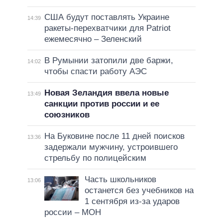
США будут поставлять Украине
14:39
ракеты-перехватчики для Patriot
ежемесячно – Зеленский
В Румынии затопили две баржи,
14:02
чтобы спасти работу АЭС
Новая Зеландия ввела новые
13:49
санкции против россии и ее
союзников
На Буковине после 11 дней поисков
13:36
задержали мужчину, устроившего
стрельбу по полицейским
Часть школьников
13:06
останется без учебников на
1 сентября из-за ударов
россии – МОН