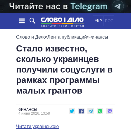
УКР
РОС
НОВОСТИ
Слово и Дело
›
Лента публикаций
›
Финансы
Стало известно,
ОБЕЩАНИЯ
ЛЕНТА
ПОЛИТИКА
сколько украинцев
СОБЫТИЯ
ЭКОНОМИКА
ПОЛИТИКИ
получили соцуслуги в
СТАТЬИ
ОБЩЕСТВО
ИНФОГРАФИКА
МНЕНИЯ
МИР
ВСЕ ПОЛИТИКИ
рамках программы
ОБЗОРЫ
ПРЕЗИДЕНТ И ОФИС
малых грантов
ВИДЕО
ДАЙДЖЕСТЫ
ВЕРХОВНАЯ РАДА
ПОДДЕРЖАТЬ
КАБИНЕТ МИНИСТРОВ
ГЛАВЫ ОБЛАДМИНИСТРАЦИЙ
ФИНАНСЫ
СРАВНЕНИЕ ПОЛИТИКОВ
4 июня 2026, 13:58
МЭРЫ
Читати українською
ВСЕ ПЕРСОНЫ