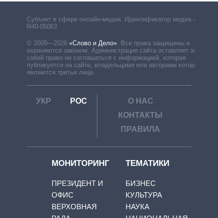
Субъект в сфере онлайн-медиа. Идентификатор медиа –
R40-05063
© 2009—2026
«Слово и Дело»
.
Все права защищены и
охраняются законом. Администрация сайта оставляет за
собой право не соглашаться с информацией, которая
публикуется на сайте, владельцами или авторами которой
являются третьи лица.
УКР
РОС
О НАС
КОНТАКТЫ
ПРАВИЛА
МОНИТОРИНГ
ТЕМАТИКИ
ПРЕЗИДЕНТ И
БИЗНЕС
ОФИС
КУЛЬТУРА
ВЕРХОВНАЯ
НАУКА