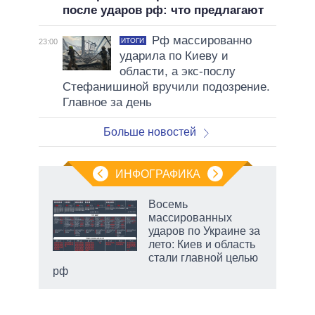
после ударов рф: что предлагают
Рф массированно
ИТОГИ
23:00
ударила по Киеву и
области, а экс-послу
Стефанишиной вручили подозрение.
Главное за день
Больше новостей
ИНФОГРАФИКА
Восемь
массированных
в
ударов по Украине за
лето: Киев и область
стали главной целью
рф