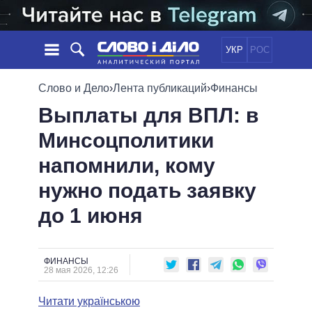
УКР
РОС
НОВОСТИ
Слово и Дело
›
Лента публикаций
›
Финансы
Выплаты для ВПЛ: в
ОБЕЩАНИЯ
ЛЕНТА
ПОЛИТИКА
Минсоцполитики
СОБЫТИЯ
ЭКОНОМИКА
ПОЛИТИКИ
напомнили, кому
СТАТЬИ
ОБЩЕСТВО
ИНФОГРАФИКА
МНЕНИЯ
МИР
ВСЕ ПОЛИТИКИ
нужно подать заявку
ОБЗОРЫ
ПРЕЗИДЕНТ И ОФИС
до 1 июня
ВИДЕО
ДАЙДЖЕСТЫ
ВЕРХОВНАЯ РАДА
ПОДДЕРЖАТЬ
КАБИНЕТ МИНИСТРОВ
ГЛАВЫ ОБЛАДМИНИСТРАЦИЙ
ФИНАНСЫ
СРАВНЕНИЕ ПОЛИТИКОВ
28 мая 2026, 12:26
МЭРЫ
Читати українською
ВСЕ ПЕРСОНЫ