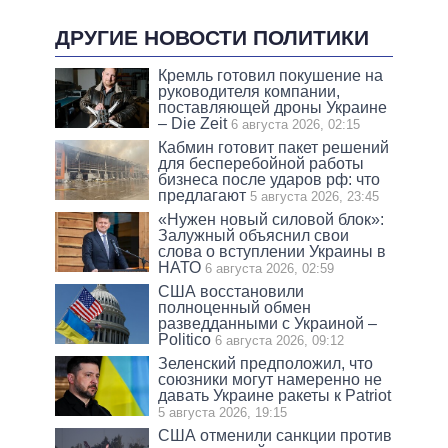
ДРУГИЕ НОВОСТИ ПОЛИТИКИ
Кремль готовил покушение на
руководителя компании,
поставляющей дроны Украине
– Die Zeit
6 августа 2026, 02:15
Кабмин готовит пакет решений
для бесперебойной работы
бизнеса после ударов рф: что
предлагают
5 августа 2026, 23:45
«Нужен новый силовой блок»:
Залужный объяснил свои
слова о вступлении Украины в
НАТО
6 августа 2026, 02:59
США восстановили
полноценный обмен
разведданными с Украиной –
Politico
6 августа 2026, 09:12
Зеленский предположил, что
союзники могут намеренно не
давать Украине ракеты к Patriot
5 августа 2026, 19:15
США отменили санкции против