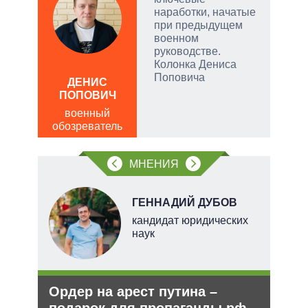
наработки, начатые
при предыдущем
и
военном
руководстве.
Колонка Дениса
Поповича
ДЕНИС
Д
ПОПОВИЧ
ПО
военный
в
обозреватель
обо
МНЕНИЯ
НОВ
ГЕННАДИЙ ДУБОВ
кандидат юридических
наук
е
Ордер на арест путина –
Анн
аг
подарок для пропаганды рф
не 