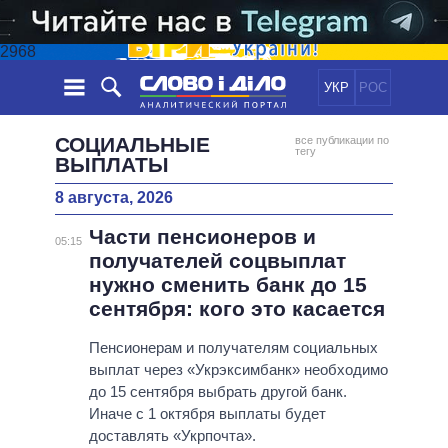
2968
УКР
РОС
НОВОСТИ
СОЦИАЛЬНЫЕ
все публикации по
тегу
ВЫПЛАТЫ
ОБЕЩАНИЯ
ЛЕНТА
ПОЛИТИКА
8 августа, 2026
СОБЫТИЯ
ЭКОНОМИКА
ПОЛИТИКИ
Части пенсионеров и
05:15
СТАТЬИ
ОБЩЕСТВО
получателей соцвыплат
ИНФОГРАФИКА
МНЕНИЯ
МИР
ВСЕ ПОЛИТИКИ
нужно сменить банк до 15
ОБЗОРЫ
ПРЕЗИДЕНТ И ОФИС
сентября: кого это касается
ВИДЕО
ДАЙДЖЕСТЫ
ВЕРХОВНАЯ РАДА
Пенсионерам и получателям социальных
ПОДДЕРЖАТЬ
КАБИНЕТ МИНИСТРОВ
выплат через «Укрэксимбанк» необходимо
ГЛАВЫ ОБЛАДМИНИСТРАЦИЙ
до 15 сентября выбрать другой банк.
СРАВНЕНИЕ ПОЛИТИКОВ
Иначе с 1 октября выплаты будет
МЭРЫ
доставлять «Укрпочта».