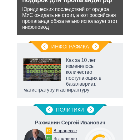
НА
Юридических последствий от ордера
МУС ожидать не стоит, а вот российская
Може
ень
пропаганда обязательно использует этот
анне
инфоповод
може
попы
ИНФОГРАФИКА
Как за 10 лет
изменилось
не за
количество
асть
поступающих в
елью
бакалавриат,
магистратуру и аспирантуру
ПОЛИТИКИ
Рахманин Сергей Иванович
В процессе
80
62
58
Выполнено
24