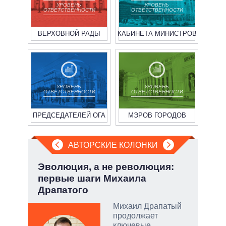
УРОВЕНЬ
УРОВЕНЬ
ОТВЕТСТВЕННОСТИ
ОТВЕТСТВЕННОСТИ
ВЕРХОВНОЙ РАДЫ
КАБИНЕТА МИНИСТРОВ
УРОВЕНЬ
УРОВЕНЬ
ОТВЕТСТВЕННОСТИ
ОТВЕТСТВЕННОСТИ
ПРЕДСЕДАТЕЛЕЙ ОГА
МЭРОВ ГОРОДОВ
АВТОРСКИЕ КОЛОНКИ
но
Эволюция, а не революция:
При
первые шаги Михаила
пер
Драпатого
опе
ой
Михаил Драпатый
продолжает
ключевые