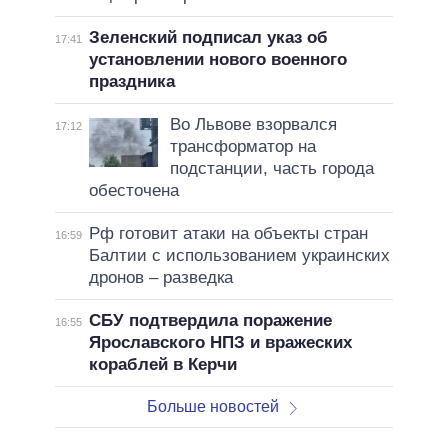
Зеленский подписал указ об
17:41
установлении нового военного
праздника
Во Львове взорвался
17:12
трансформатор на
подстанции, часть города
обесточена
Рф готовит атаки на объекты стран
16:59
Балтии с использованием украинских
дронов – разведка
СБУ подтвердила поражение
16:55
Ярославского НПЗ и вражеских
кораблей в Керчи
Больше новостей